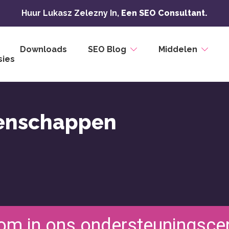
Huur Lukasz Zelezny In,
Een SEO Consultant.
Downloads
SEO Blog
Middelen
ies
genschappen
om in ons ondersteuningsce