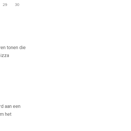
ven tonen die
pizza
rd aan een
om het