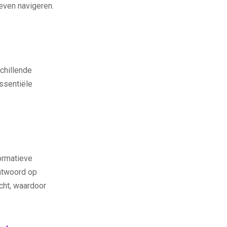
even navigeren.
chillende
ssentiële
formatieve
ntwoord op
cht, waardoor