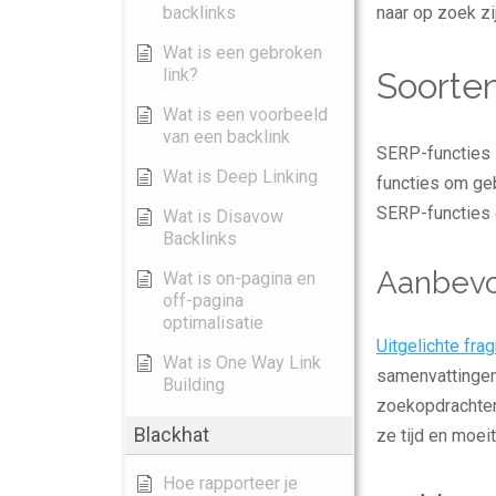
backlinks
naar op zoek zi
Wat is een gebroken
link?
Soorte
Wat is een voorbeeld
van een backlink
SERP-functies z
Wat is Deep Linking
functies om ge
SERP-functies
Wat is Disavow
Backlinks
Aanbevo
Wat is on-pagina en
off-pagina
optimalisatie
Uitgelichte fr
Wat is One Way Link
samenvattingen
Building
zoekopdrachten
Blackhat
ze tijd en moei
Hoe rapporteer je