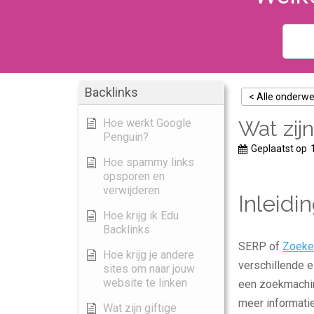
Backlinks
< Alle onderw
Hoe werkt Google
Wat zij
Penguin?
Geplaatst op
Hoe spammy links
opsporen en
verwijderen
Inleidi
Hoe krijg ik Edu
Backlinks
SERP of
Zoeke
Hoe krijg je andere
verschillende e
sites om naar jouw
website te linken
een zoekmachi
meer informati
Wat zijn giftige