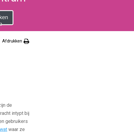
ken
p
Afdrukken
ijn de
cht intypt bij
en gebruikers
wat
waar ze