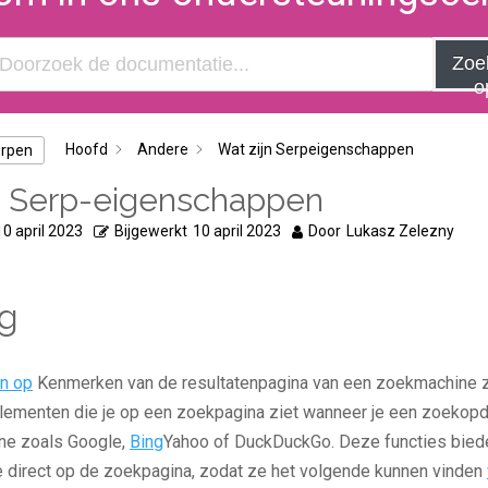
Zoe
o
Hoofd
Andere
Wat zijn Serpeigenschappen
erpen
n Serp-eigenschappen
10 april 2023
Bijgewerkt
10 april 2023
Door
Lukasz Zelezny
ng
n op
Kenmerken van de resultatenpagina van een zoekmachine z
lementen die je op een zoekpagina ziet wanneer je een zoekopdra
ne zoals Google,
Bing
Yahoo of DuckDuckGo. Deze functies bied
e direct op de zoekpagina, zodat ze het volgende kunnen vinden