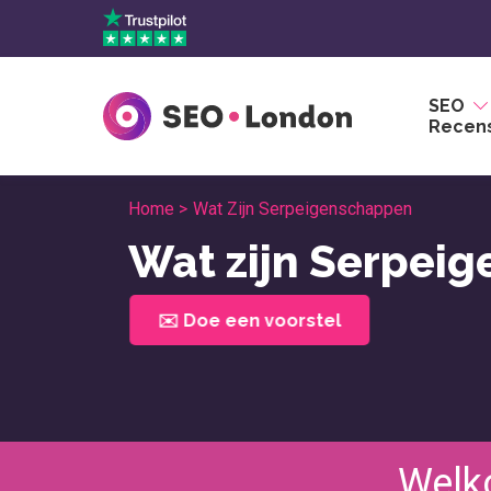
Overslaan
naar
inhoud
SEO
Recens
Home >
Wat Zijn Serpeigenschappen
Wat zijn Serpei
✉️ Doe een voorstel
Welk