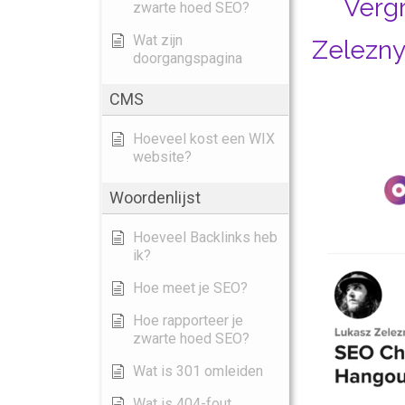
Verg
zwarte hoed SEO?
Wat zijn
Zelezny
doorgangspagina
CMS
Hoeveel kost een WIX
website?
Woordenlijst
Hoeveel Backlinks heb
ik?
Hoe meet je SEO?
Hoe rapporteer je
zwarte hoed SEO?
Wat is 301 omleiden
Wat is 404-fout