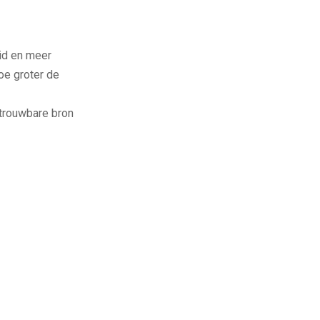
id en meer
oe groter de
etrouwbare bron