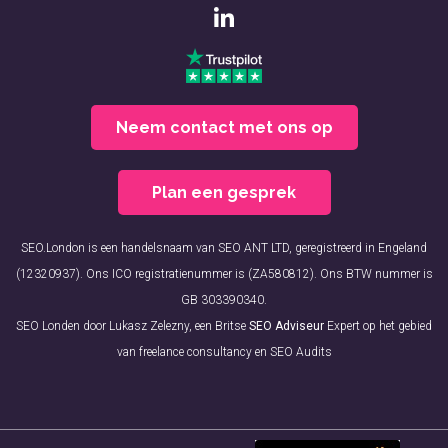
Neem contact met ons op
Plan een gesprek
SEO.London is een handelsnaam van SEO ANT LTD, geregistreerd in Engeland
(12320937). Ons ICO registratienummer is (ZA580812). Ons BTW nummer is
GB 303390340.
SEO Londen door Lukasz Zelezny, een Britse
SEO Adviseur
Expert op het gebied
van freelance consultancy en SEO Audits