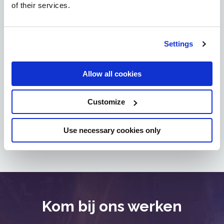
of their services.
Conferenties
Settings
In de afgelopen 10 jaar heeft Lukasz
ook tijd gevonden om zijn schat aan
Allow all cookies
informatie te delen met SEO
liefhebbers over de hele wereld.
Customize
Leer meer
Use necessary cookies only
Kom bij ons werken