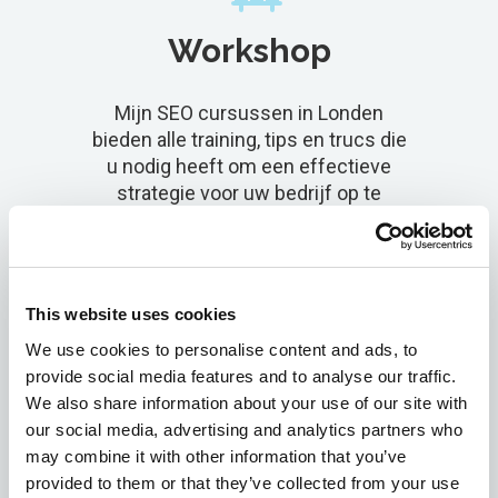
Workshop
Mijn SEO cursussen in Londen
bieden alle training, tips en trucs die
u nodig heeft om een effectieve
strategie voor uw bedrijf op te
bouwen. Ik bied één-op-één advies
en presentaties voor uw
bedrijfsevenement of
brancheconferentie.
This website uses cookies
We use cookies to personalise content and ads, to
Leer meer
provide social media features and to analyse our traffic.
We also share information about your use of our site with
our social media, advertising and analytics partners who
may combine it with other information that you’ve
provided to them or that they’ve collected from your use