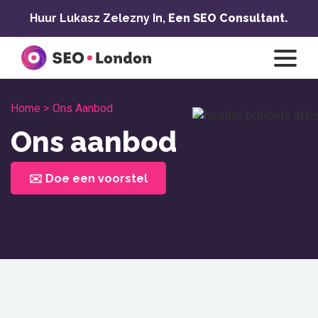
Overslaan
Huur Lukasz Zelezny In,
Een SEO Consultant.
naar
inhoud
Home >
Ons Aanbod
Ons aanbod
✉️ Doe een voorstel