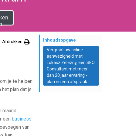
ken
p
Inhoudsopgave
Afdrukken
Vergroot uw online
aanwezigheid met
Lukasz Zelezny, een SEO
Consultant met meer
dan 20 jaar ervaring -
 om je te helpen
plan nu een afspraak.
het plan dat je
er maand
or een
business
 toevoegen van
o, kan