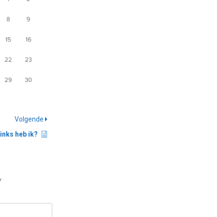
Volgende
inks heb ik?
*