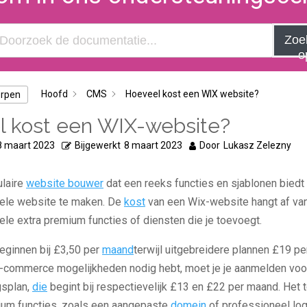
Zoe
o
Hoofd
CMS
Hoeveel kost een WIX website?
erpen
 kost een WIX-website?
8 maart 2023
Bijgewerkt
8 maart 2023
Door
Lukasz Zelezny
ulaire
website bouwer
dat een reeks functies en sjablonen biedt
ele website te maken. De
kost
van een Wix-website hangt af van 
ele extra premium functies of diensten die je toevoegt.
eginnen bij £3,50 per
maand
terwijl uitgebreidere plannen £19 p
 e-commerce mogelijkheden nodig hebt, moet je je aanmelden vo
gsplan,
die
begint bij respectievelijk £13 en £22 per maand. Het
um functies, zoals een aangepaste
domein
of professioneel log