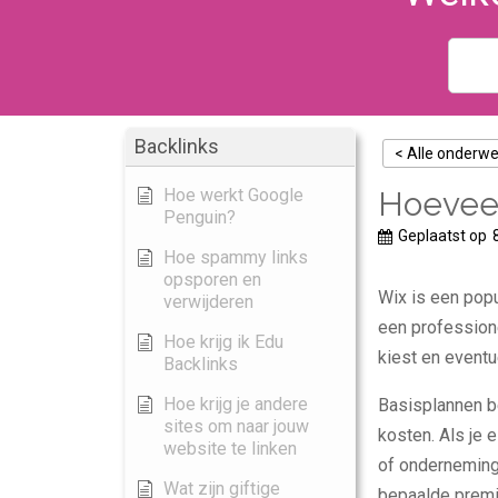
Backlinks
< Alle onderw
Hoe werkt Google
Hoeveel
Penguin?
Geplaatst op
Hoe spammy links
opsporen en
Wix is een pop
verwijderen
een profession
Hoe krijg ik Edu
kiest en eventu
Backlinks
Hoe krijg je andere
Basisplannen b
sites om naar jouw
kosten. Als je
website te linken
of ondernemin
Wat zijn giftige
bepaalde premi