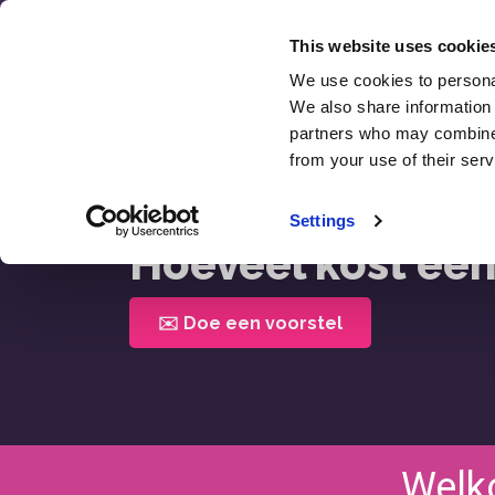
Overslaan
naar
This website uses cookie
inhoud
We use cookies to personal
SEO
We also share information 
Recens
partners who may combine i
from your use of their serv
Home >
Hoeveel Kost Een WIX Website?
Settings
Hoeveel kost ee
✉️ Doe een voorstel
Welk