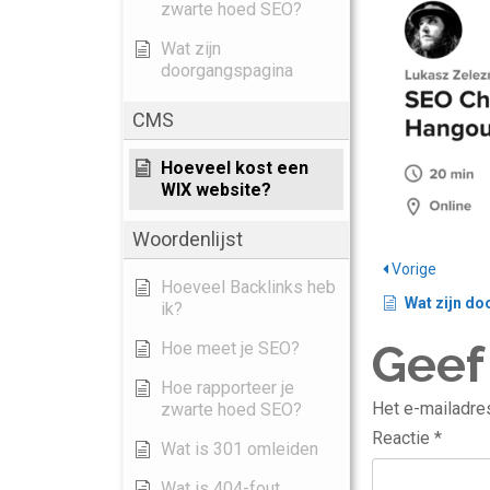
zwarte hoed SEO?
Wat zijn
doorgangspagina
CMS
Hoeveel kost een
WIX website?
Woordenlijst
Vorige
Hoeveel Backlinks heb
Wat zijn d
ik?
Geef
Hoe meet je SEO?
Hoe rapporteer je
Het e-mailadres
zwarte hoed SEO?
Reactie
*
Wat is 301 omleiden
Wat is 404-fout