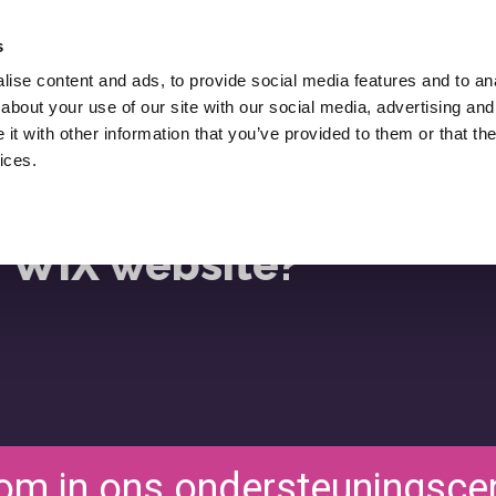
Huur Lukasz Zelezny In,
Een SEO Consultant.
s
ise content and ads, to provide social media features and to anal
Downloads
SEO Blog
Middelen
about your use of our site with our social media, advertising and
ies
t with other information that you’ve provided to them or that the
ices.
n WIX website?
om in ons ondersteuningsce