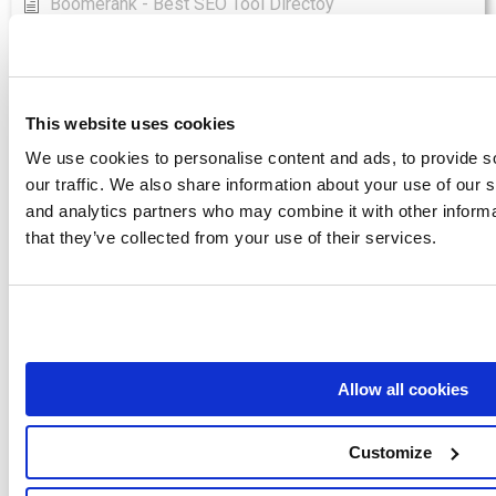
Boomerank - Best SEO Tool Directoy
Jetoctopus - Best SEO Tool Directoy
Keyword Hero - Beste SEO Hulpmiddel Directoy
Labrika - Beste SEO Tool Directoy
This website uses cookies
We use cookies to personalise content and ads, to provide s
Longtail Ux - Best SEO Tool Directoy
our traffic. We also share information about your use of our s
Marketingtracer - Beste SEO Tool Directoy
and analytics partners who may combine it with other informa
that they’ve collected from your use of their services.
Pulno - Best SEO Tool Directoy
Ranktools - Beste SEO Tool Directoy
Omleiding Io - Beste SEO Tool Directoy
Saphyte - Best SEO Tool Directoy
Allow all cookies
Verkoper Seo - Beste SEO Tool Directoy
Sellersprite - Best SEO Tool Directoy
Customize
Senuto - Beste SEO Tool Directoy