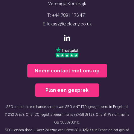
Verenigd Koninkrijk
T:
+44 7891 173 471
E:
lukasz@zelezny.co.uk
Neem contact met ons op
Plan een gesprek
SEO.London is een handelsnaam van SEO ANT LTD, geregistreerd in Engeland
(12320937). Ons ICO registratienummer is (ZA580812). Ons BTW nummer is
GB 303390340.
SEO Londen door Lukasz Zelezny, een Britse
SEO Adviseur
Expert op het gebied