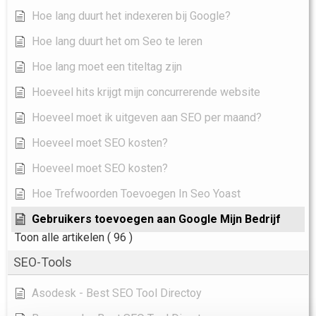
Hoe lang duurt het indexeren bij Google?
Hoe lang duurt het om Seo te leren
Hoe lang moet een titeltag zijn
Hoeveel hits krijgt mijn concurrerende website
Hoeveel moet ik uitgeven aan SEO per maand?
Hoeveel moet SEO kosten?
Hoeveel moet SEO kosten?
Hoe Trefwoorden Toevoegen In Seo Yoast
Gebruikers toevoegen aan Google Mijn Bedrijf
Toon alle artikelen
( 96 )
SEO-Tools
Asodesk - Best SEO Tool Directoy