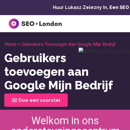
Overslaan
Huur Lukasz Zelezny In,
Een SEO
naar
inhoud
Home >
Gebruikers Toevoegen Aan Google Mijn Bedrijf
Gebruikers
toevoegen aan
Google Mijn Bedrijf
✉️ Doe een voorstel
Welkom in ons