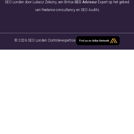
SEO Londen door Lukasz Zelezny, een Britse
SEO Adviseur
Expert op het gebied
van freelance consultancy en SEO Audits
© 2026 SEO Londen Controle-expertise