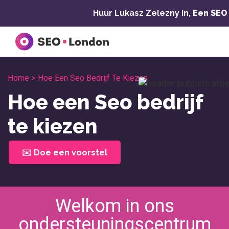
Overslaan
Huur Lukasz Zelezny In,
Een SEO
naar
inhoud
Home >
Hoe Een Seo Bedrijf Te Kiezen
Hoe een Seo bedrijf
te kiezen
✉️ Doe een voorstel
Welkom in ons
ondersteuningscentrum