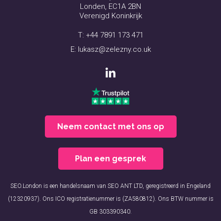
Londen, EC1A 2BN
Verenigd Koninkrijk
T:
+44 7891 173 471
E:
lukasz@zelezny.co.uk
Neem contact met ons op
Plan een gesprek
SEO.London is een handelsnaam van SEO ANT LTD, geregistreerd in Engeland
(12320937). Ons ICO registratienummer is (ZA580812). Ons BTW nummer is
GB 303390340.