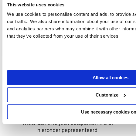
Senuto - Beste SEO Tool Directoy
This website uses cookies
Seo Audit - Beste SEO Tool Directoy
We use cookies to personalise content and ads, to provide s
Toon alle artikelen
( 5 )
our traffic. We also share information about your use of our s
and analytics partners who may combine it with other informa
Wordpress
that they’ve collected from your use of their services.
Wat doet Yoast SEO?
Toegang tot Voorbeeld
Allow all cookies
SEO GAP Analyse
Customize
SEO.London controleerde 35 websites en meer
Use necessary cookies on
dan 150.000 trefwoorden. Het resultaat van
meer dan 5 miljoen datapunten wordt
hieronder gepresenteerd.