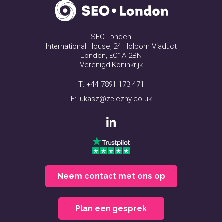
SEO.Londen
International House, 24 Holborn Viaduct
Londen, EC1A 2BN
Verenigd Koninkrijk
T:
+44 7891 173 471
E:
lukasz@zelezny.co.uk
Neem contact met ons op
Plan een gesprek