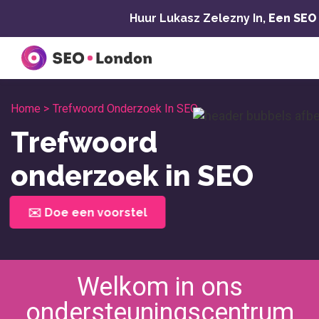
Overslaan
Huur Lukasz Zelezny In,
Een SEO
naar
inhoud
Home >
Trefwoord Onderzoek In SEO
Trefwoord
onderzoek in SEO
✉️ Doe een voorstel
Welkom in ons
ondersteuningscentrum