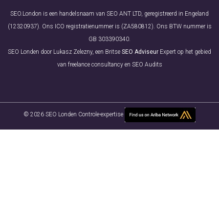
SEO.London is een handelsnaam van SEO ANT LTD, geregistreerd in Engeland
(12320937). Ons ICO registratienummer is (ZA580812). Ons BTW nummer is
GB 303390340.
SEO Londen door Lukasz Zelezny, een Britse
SEO Adviseur
Expert op het gebied
van freelance consultancy en SEO Audits
© 2026 SEO Londen Controle-expertise