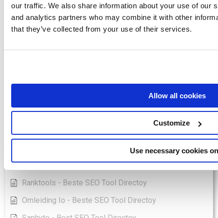
Toon alle artikelen
( 96 )
our traffic. We also share information about your use of our s
and analytics partners who may combine it with other informa
SEO-Tools
that they’ve collected from your use of their services.
Asodesk - Best SEO Tool Directoy
Boomerank - Best SEO Tool Directoy
Jetoctopus - Best SEO Tool Directoy
Keyword Hero - Beste SEO Hulpmiddel Directoy
Allow all cookies
Labrika - Beste SEO Tool Directoy
Customize
Longtail Ux - Best SEO Tool Directoy
Marketingtracer - Beste SEO Tool Directoy
Use necessary cookies on
Pulno - Best SEO Tool Directoy
Ranktools - Beste SEO Tool Directoy
Omleiding Io - Beste SEO Tool Directoy
Saphyte - Best SEO Tool Directoy