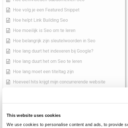
Hoe volg je een Featured Snippet
Hoe helpt Link Building Seo
Hoe moeilijk is Seo om te leren
Hoe belangrijk zijn sleutelwoorden in Seo
Hoe lang duurt het indexeren bij Google?
Hoe lang duurt het om Seo te leren
Hoe lang moet een titeltag zijn
Hoeveel hits krijgt mijn concurrerende website
Hoeveel moet ik uitgeven aan SEO per maand?
Hoeveel moet SEO kosten?
Hoeveel moet SEO kosten?
This website uses cookies
Hoe Trefwoorden Toevoegen In Seo Yoast
We use cookies to personalise content and ads, to provide s