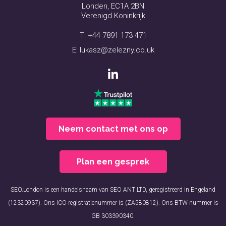
Londen, EC1A 2BN
Verenigd Koninkrijk
T:
+44 7891 173 471
E:
lukasz@zelezny.co.uk
Neem contact met ons op
Plan een gesprek
SEO.London is een handelsnaam van SEO ANT LTD, geregistreerd in Engeland
(12320937). Ons ICO registratienummer is (ZA580812). Ons BTW nummer is
GB 303390340.