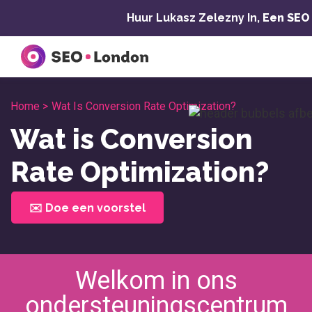
Overslaan
Huur Lukasz Zelezny In,
Een SEO
naar
inhoud
Home >
Wat Is Conversion Rate Optimization?
Wat is Conversion
Rate Optimization?
✉️ Doe een voorstel
Welkom in ons
ondersteuningscentrum