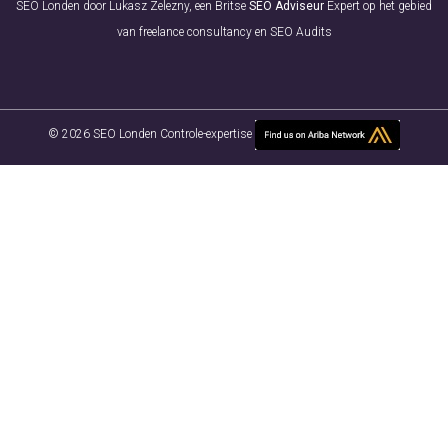
SEO Londen door Lukasz Zelezny, een Britse
SEO Adviseur
Expert op het gebied
van freelance consultancy en SEO Audits
© 2026 SEO Londen Controle-expertise