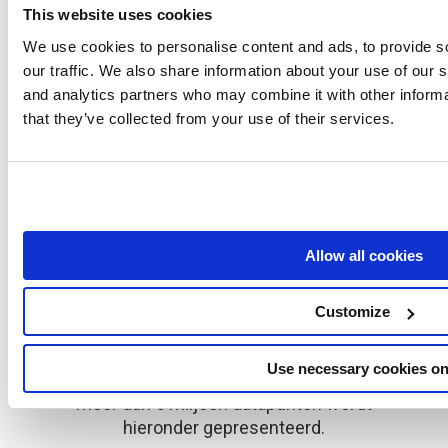
Senuto - Beste SEO Tool Directoy
This website uses cookies
Seo Audit - Beste SEO Tool Directoy
We use cookies to personalise content and ads, to provide s
Toon alle artikelen
( 5 )
our traffic. We also share information about your use of our s
and analytics partners who may combine it with other informa
Wordpress
that they’ve collected from your use of their services.
Wat doet Yoast SEO?
Toegang tot Voorbeeld
Allow all cookies
SEO GAP Analyse
Customize
SEO.London controleerde 35 websites en meer
Use necessary cookies on
dan 150.000 trefwoorden. Het resultaat van
meer dan 5 miljoen datapunten wordt
hieronder gepresenteerd.