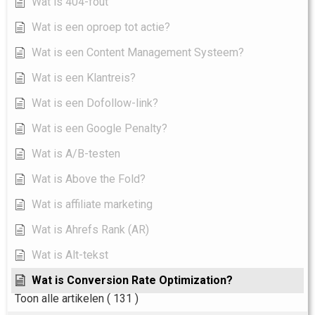
Wat is 404-fout
Wat is een oproep tot actie?
Wat is een Content Management Systeem?
Wat is een Klantreis?
Wat is een Dofollow-link?
Wat is een Google Penalty?
Wat is A/B-testen
Wat is Above the Fold?
Wat is affiliate marketing
Wat is Ahrefs Rank (AR)
Wat is Alt-tekst
Wat is Conversion Rate Optimization?
Toon alle artikelen
( 131 )