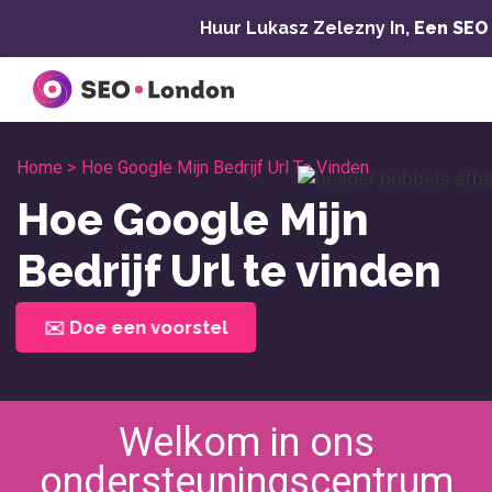
Overslaan
Huur Lukasz Zelezny In,
Een SEO
naar
inhoud
Home >
Hoe Google Mijn Bedrijf Url Te Vinden
Hoe Google Mijn
Bedrijf Url te vinden
✉️ Doe een voorstel
Welkom in ons
ondersteuningscentrum