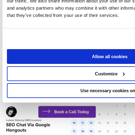
our traffic. We also share information about your use of our s
and analytics partners who may combine it with other informa
that they’ve collected from your use of their services.
Allow all cookies
Boek nu een SEO gesprek
Customize
Use necessary cookies on