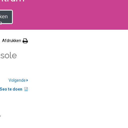
ken
p
Afdrukken
nsole
Volgende
 Seo te doen
*