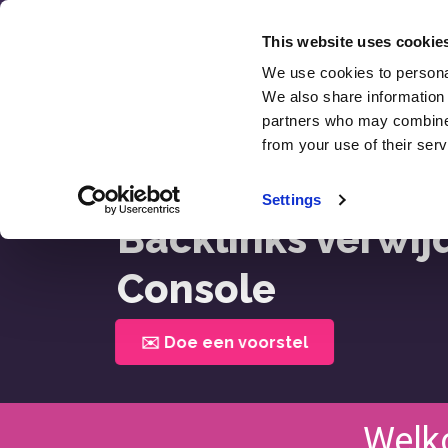
Overslaan
naar
This website uses cookie
inhoud
We use cookies to personal
SEO
We also share information 
Recens
partners who may combine i
from your use of their serv
Home >
Backlinks Verwijderen In Search Conso
Settings
Backlinks verwij
Console
✉️ Doe een voorstel
Welk