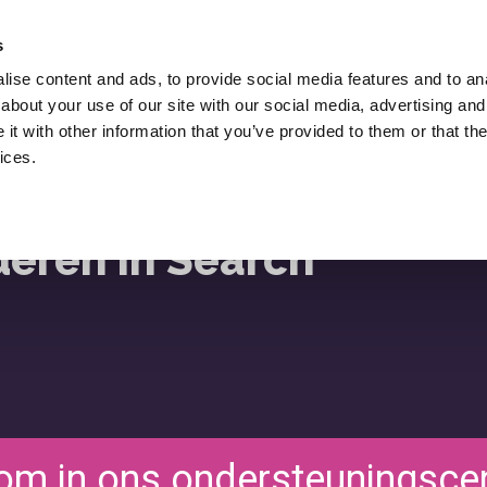
Huur Lukasz Zelezny In,
Een SEO Consultant.
s
ise content and ads, to provide social media features and to anal
Downloads
SEO Blog
Middelen
about your use of our site with our social media, advertising and
ies
t with other information that you’ve provided to them or that the
ices.
le
deren in Search
om in ons ondersteuningsce