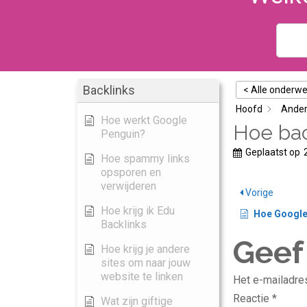
Backlinks
< Alle onderw
Hoofd
Ande
Hoe werkt Google
Hoe bac
Penguin?
Geplaatst op
Hoe spammy links
opsporen en
verwijderen
Vorige
Hoe krijg ik Edu
Hoe Google Mijn
Backlinks
Geef
Hoe krijg je andere
sites om naar jouw
website te linken
Het e-mailadres
Reactie
*
Wat zijn giftige