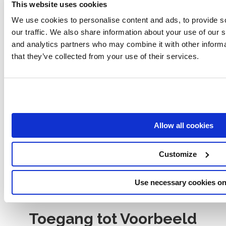
This website uses cookies
Ranktools - Beste SEO Tool Directoy
We use cookies to personalise content and ads, to provide s
Omleiding Io - Beste SEO Tool Directoy
our traffic. We also share information about your use of our s
and analytics partners who may combine it with other informa
Saphyte - Best SEO Tool Directoy
that they’ve collected from your use of their services.
Verkoper Seo - Beste SEO Tool Directoy
Sellersprite - Best SEO Tool Directoy
Senuto - Beste SEO Tool Directoy
Seo Audit - Beste SEO Tool Directoy
Allow all cookies
Toon alle artikelen
( 5 )
Wordpress
Customize
Wat doet Yoast SEO?
Use necessary cookies on
Toegang tot Voorbeeld