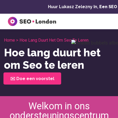
Overslaan
Huur Lukasz Zelezny In,
Een SEO
naar
inhoud
Home >
Hoe Lang Duurt Het Om Seo Te Leren
Hoe lang duurt het
om Seo te leren
✉️ Doe een voorstel
Welkom in ons
ondersteuningscentrum