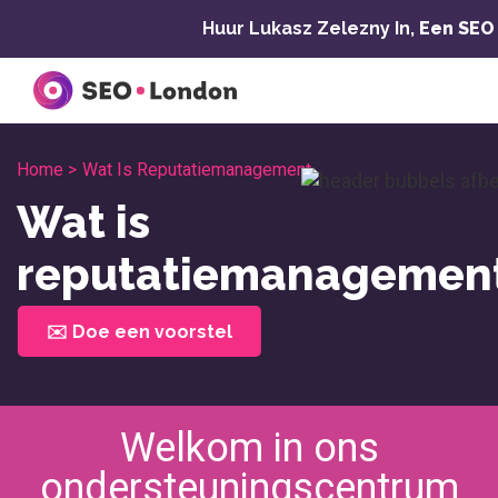
Overslaan
Huur Lukasz Zelezny In,
Een SEO
naar
inhoud
Home >
Wat Is Reputatiemanagement
Wat is
reputatiemanagemen
✉️ Doe een voorstel
Welkom in ons
ondersteuningscentrum