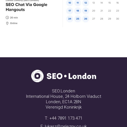
SEO.Londen
International House, 24 Holborn Viaduct
Londen, EC1A 2BN
Verenigd Koninkrijk
T:
+44 7891 173 471
E:
lukasz@zelezny.co.uk