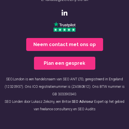
Neem contact met ons op
Plan een gesprek
SEO.London is een handelsnaam van SEO ANT LTD, geregistreerd in Engeland
(12320937). Ons ICO registratienummer is (ZA580812). Ons BTW nummer is
GB 303390340.
SEO Londen door Lukasz Zelezny, een Britse
SEO Adviseur
Expert op het gebied
van freelance consultancy en SEO Audits