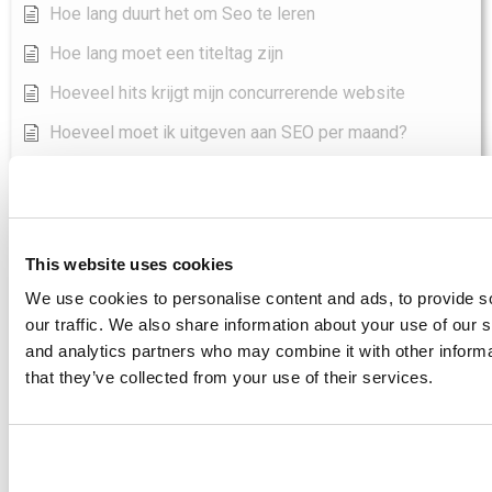
Hoe lang duurt het om Seo te leren
Hoe lang moet een titeltag zijn
Hoeveel hits krijgt mijn concurrerende website
Hoeveel moet ik uitgeven aan SEO per maand?
Hoeveel moet SEO kosten?
Hoeveel moet SEO kosten?
Hoe Trefwoorden Toevoegen In Seo Yoast
This website uses cookies
Toon alle artikelen
( 96 )
We use cookies to personalise content and ads, to provide s
SEO-Tools
our traffic. We also share information about your use of our s
and analytics partners who may combine it with other informa
Asodesk - Best SEO Tool Directoy
that they’ve collected from your use of their services.
Boomerank - Best SEO Tool Directoy
Jetoctopus - Best SEO Tool Directoy
Keyword Hero - Beste SEO Hulpmiddel Directoy