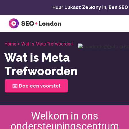
Overslaan
Huur Lukasz Zelezny In,
Een SEO
naar
inhoud
Home >
Wat Is Meta Trefwoorden
Wat is Meta
Trefwoorden
✉️ Doe een voorstel
Welkom in ons
ondersteuningscentrum