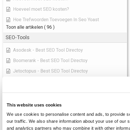
Hoeveel moet SEO kosten?
Hoe Trefwoorden Toevoegen In Seo Yoast
Toon alle artikelen
( 96 )
SEO-Tools
Asodesk - Best SEO Tool Directoy
Boomerank - Best SEO Tool Directoy
Jetoctopus - Best SEO Tool Directoy
Keyword Hero - Beste SEO Hulpmiddel Directoy
Labrika - Beste SEO Tool Directoy
Longtail Ux - Best SEO Tool Directoy
This website uses cookies
Marketingtracer - Beste SEO Tool Directoy
We use cookies to personalise content and ads, to provide s
our traffic. We also share information about your use of our s
Pulno - Best SEO Tool Directoy
and analytics partners who may combine it with other informa