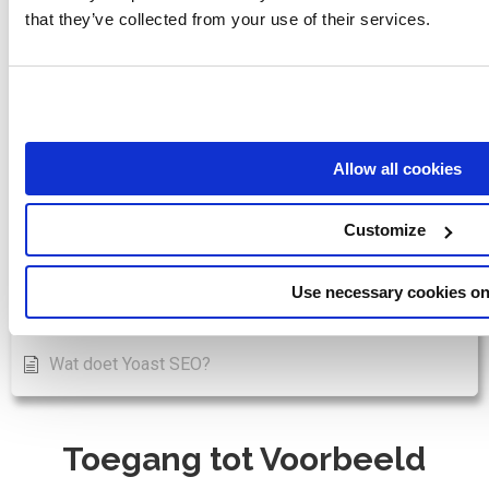
Ranktools - Beste SEO Tool Directoy
that they’ve collected from your use of their services.
Omleiding Io - Beste SEO Tool Directoy
Saphyte - Best SEO Tool Directoy
Verkoper Seo - Beste SEO Tool Directoy
Allow all cookies
Sellersprite - Best SEO Tool Directoy
Senuto - Beste SEO Tool Directoy
Customize
Seo Audit - Beste SEO Tool Directoy
Toon alle artikelen
( 5 )
Use necessary cookies on
Wordpress
Wat doet Yoast SEO?
Toegang tot Voorbeeld