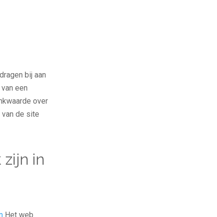
ragen bij aan
 van een
linkwaarde over
 van de site
zijn in
n
Het web