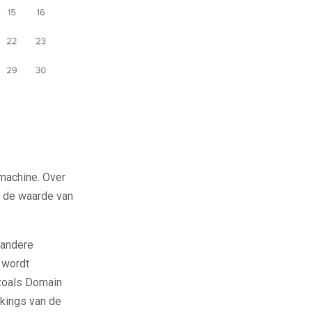
machine. Over
 de waarde van
 andere
e wordt
oals Domain
nkings van de