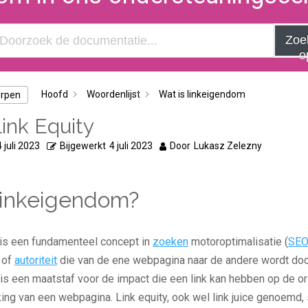
Zoe
o
Hoofd
Woordenlijst
Wat is linkeigendom
erpen
Link Equity
4 juli 2023
Bijgewerkt
4 juli 2023
Door
Lukasz Zelezny
 linkeigendom?
is een fundamenteel concept in
zoeken
motoroptimalisatie (
SE
 of
autoriteit
die van de ene webpagina naar de andere wordt do
 is een maatstaf voor de impact die een link kan hebben op de o
ng van een webpagina. Link equity, ook wel link juice genoemd,