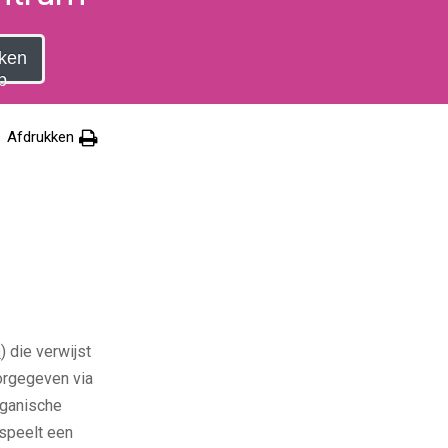
ken
p
Afdrukken
O
) die verwijst
orgegeven via
rganische
 speelt een