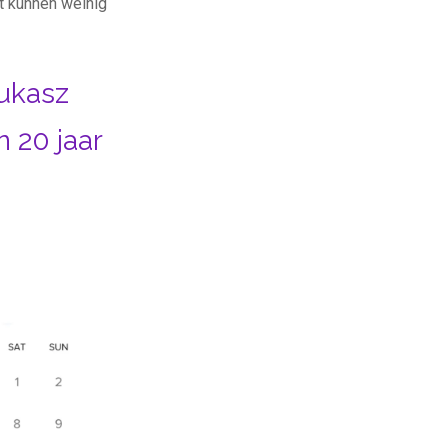
t kunnen weinig
ukasz
 20 jaar