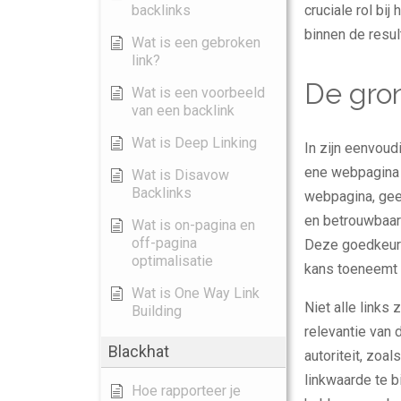
backlinks
cruciale rol bi
binnen de resu
Wat is een gebroken
link?
De gron
Wat is een voorbeeld
van een backlink
Wat is Deep Linking
In zijn eenvoud
ene webpagina 
Wat is Disavow
Backlinks
webpagina, gee
en betrouwbaar
Wat is on-pagina en
off-pagina
Deze goedkeurin
optimalisatie
kans toeneemt 
Wat is One Way Link
Niet alle links 
Building
relevantie van 
Blackhat
autoriteit, zoa
linkwaarde te b
Hoe rapporteer je