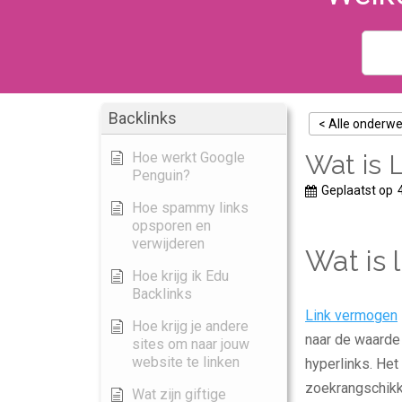
Backlinks
< Alle onderw
Hoe werkt Google
Wat is 
Penguin?
Geplaatst op
Hoe spammy links
opsporen en
verwijderen
Wat is
Hoe krijg ik Edu
Backlinks
Link vermogen
Hoe krijg je andere
naar de waarde
sites om naar jouw
website te linken
hyperlinks. Het
zoekrangschikki
Wat zijn giftige