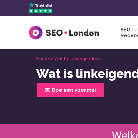
Overslaan
naar
inhoud
SEO
Recens
Home >
Wat Is Linkeigendom
Wat is linkeige
✉️ Doe een voorstel
Welk