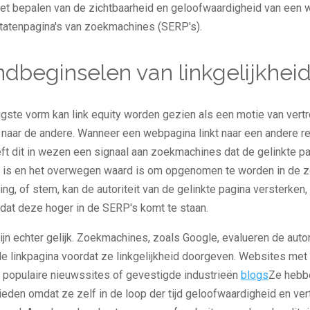
j het bepalen van de zichtbaarheid en geloofwaardigheid van een
ltatenpagina's van zoekmachines (SERP's).
dbeginselen van linkgelijkhei
igste vorm kan link equity worden gezien als een motie van ver
naar de andere. Wanneer een webpagina linkt naar een andere r
ft dit in wezen een signaal aan zoekmachines dat de gelinkte p
 is en het overwegen waard is om opgenomen te worden in de z
g, of stem, kan de autoriteit van de gelinkte pagina versterken
dat deze hoger in de SERP's komt te staan.
zijn echter gelijk. Zoekmachines, zoals Google, evalueren de autor
de linkpagina voordat ze linkgelijkheid doorgeven. Websites me
ls populaire nieuwssites of gevestigde industrieën
blogs
Ze hebb
ieden omdat ze zelf in de loop der tijd geloofwaardigheid en ve