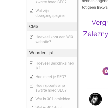
hebben opgebo
zwarte hoed SEO?
tot geen linkw
Wat zijn
doorgangspagina
Verg
CMS
Zelezny
Hoeveel kost een WIX
website?
Woordenlijst
Hoeveel Backlinks heb
ik?
Hoe meet je SEO?
Hoe rapporteer je
zwarte hoed SEO?
Wat is 301 omleiden
Wat is 404-fout