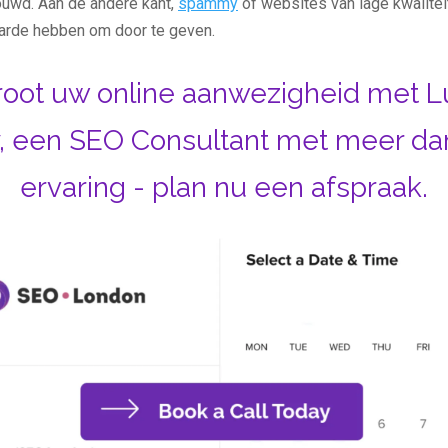
uwd. Aan de andere kant,
spammy
of websites van lage kwalitei
aarde hebben om door te geven.
root uw online aanwezigheid met L
, een SEO Consultant met meer dan
ervaring - plan nu een afspraak.