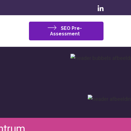
SEO Pre-
Assessment
ntrum