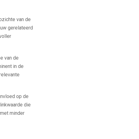
opzichte van de
auw gerelateerd
voller
ze van de
inent in de
relevante
 invloed op de
 linkwaarde die
 met minder