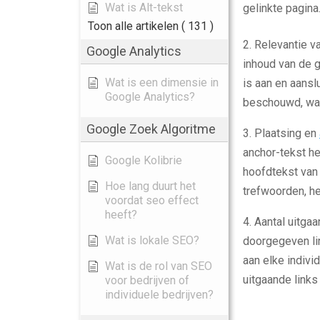
Wat is Alt-tekst
gelinkte pagina
Toon alle artikelen
( 131 )
2. Relevantie v
Google Analytics
inhoud van de g
Wat is een dimensie in
is aan en aansl
Google Analytics?
beschouwd, wat 
Google Zoek Algoritme
3. Plaatsing en
anchor-tekst h
Google Kolibrie
hoofdtekst van 
Hoe lang duurt het
trefwoorden, h
voordat seo effect
heeft?
4. Aantal uitga
Wat is lokale SEO?
doorgegeven li
aan elke indiv
Wat is de rol van SEO
uitgaande links
voor bedrijven of
individuele bedrijven?