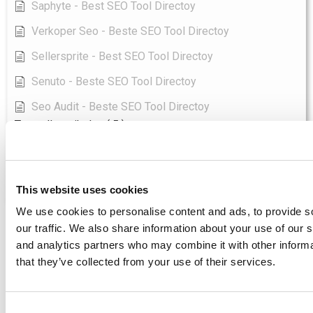
Saphyte - Best SEO Tool Directoy
Verkoper Seo - Beste SEO Tool Directoy
Sellersprite - Best SEO Tool Directoy
Senuto - Beste SEO Tool Directoy
Seo Audit - Beste SEO Tool Directoy
Toon alle artikelen
( 5 )
Wordpress
Wat doet Yoast SEO?
This website uses cookies
We use cookies to personalise content and ads, to provide s
our traffic. We also share information about your use of our s
Toegang tot Voorbeeld
and analytics partners who may combine it with other informa
that they’ve collected from your use of their services.
SEO GAP Analyse