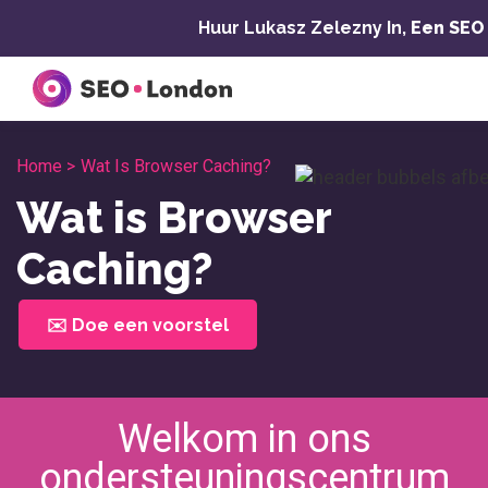
Overslaan
Huur Lukasz Zelezny In,
Een SEO
naar
inhoud
Home >
Wat Is Browser Caching?
Wat is Browser
Caching?
✉️ Doe een voorstel
Welkom in ons
ondersteuningscentrum