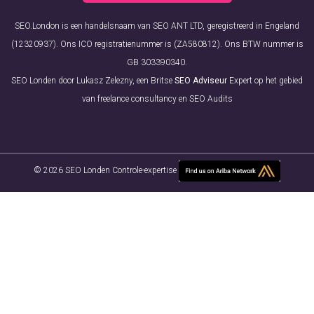
SEO.London is een handelsnaam van SEO ANT LTD, geregistreerd in Engeland
(12320937). Ons ICO registratienummer is (ZA580812). Ons BTW nummer is
GB 303390340.
SEO Londen door Lukasz Zelezny, een Britse
SEO Adviseur
Expert op het gebied
van freelance consultancy en SEO Audits
© 2026 SEO Londen Controle-expertise