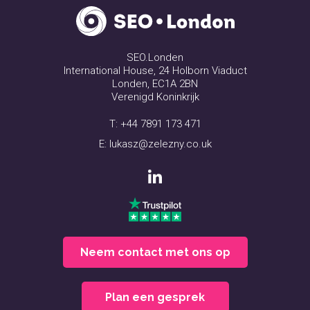
SEO.Londen
International House, 24 Holborn Viaduct
Londen, EC1A 2BN
Verenigd Koninkrijk
T:
+44 7891 173 471
E:
lukasz@zelezny.co.uk
Neem contact met ons op
Plan een gesprek