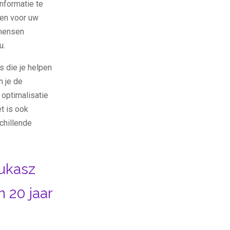
formatie te
den voor uw
 mensen
u.
s die je helpen
n je de
optimalisatie
t is ook
chillende
ukasz
 20 jaar