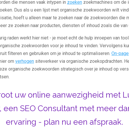
rden die mensen vaak intypen in
zoeken
zoekmachines om de in
oeken. Dus als u een lijst met organische zoekwoorden wilt vin
isatie, hoeft u alleen maar te zoeken naar de zoekwoorden die
er ze zoeken naar producten, diensten of inhoud zoals die van 
urig raden werkt hier niet - je moet echt de hulp inroepen van tool
organische zoekwoorden voor je inhoud te vinden. Vervolgens ku
it filteren en gebruiken om je inhoud te optimaliseren.
On-page
nier om
verhogen
siteverkeer via organische zoekopdrachten. He
deze organische zoekwoorden strategisch over je inhoud op vers
tsen.
root uw online aanwezigheid met L
, een SEO Consultant met meer dan
ervaring - plan nu een afspraak.