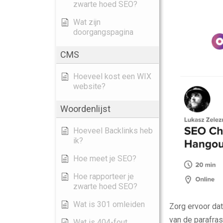
zwarte hoed SEO?
Wat zijn
doorgangspagina
CMS
Hoeveel kost een WIX
website?
Woordenlijst
Hoeveel Backlinks heb
ik?
Hoe meet je SEO?
Hoe rapporteer je
zwarte hoed SEO?
Wat is 301 omleiden
Zorg ervoor da
van de parafras
Wat is 404-fout