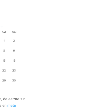
s, de eerste zin
ls en
meta