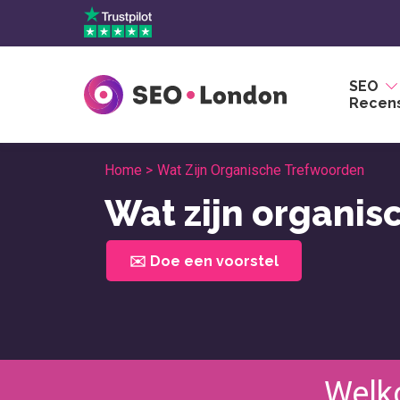
Overslaan
naar
inhoud
SEO
Recens
Home >
Wat Zijn Organische Trefwoorden
Wat zijn organi
✉️ Doe een voorstel
Welk