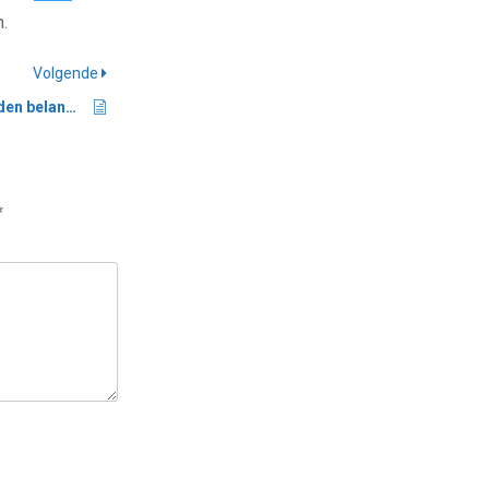
n.
Volgende
Waarom zijn trefwoorden belangrijk
*