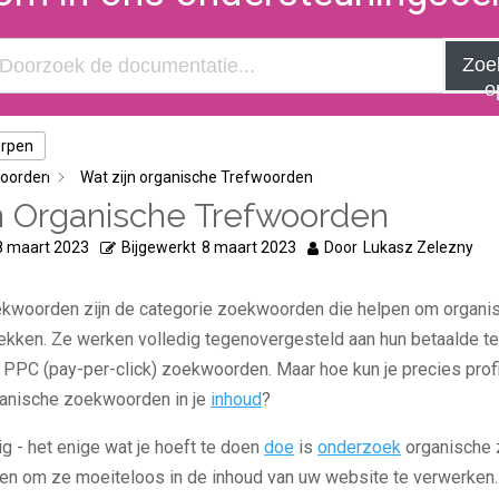
Zoe
o
erpen
oorden
Wat zijn organische Trefwoorden
n Organische Trefwoorden
8 maart 2023
Bijgewerkt
8 maart 2023
Door
Lukasz Zelezny
kwoorden zijn de categorie zoekwoorden die helpen om organis
trekken. Ze werken volledig tegenovergesteld aan hun betaalde t
PPC (pay-per-click) zoekwoorden. Maar hoe kun je precies profi
ganische zoekwoorden in je
inhoud
?
g - het enige wat je hoeft te doen
doe
is
onderzoek
organische
en om ze moeiteloos in de inhoud van uw website te verwerken. 