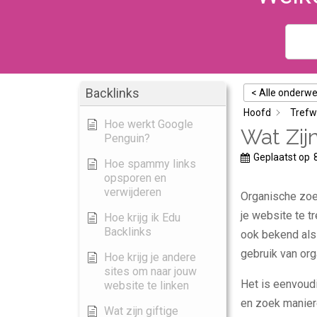
Backlinks
< Alle onderw
Hoofd
Trefw
Hoe werkt Google
Wat Zij
Penguin?
Geplaatst op
Hoe spammy links
opsporen en
verwijderen
Organische zoe
je website te 
Hoe krijg ik Edu
Backlinks
ook bekend als 
gebruik van or
Hoe krijg je andere
sites om naar jouw
Het is eenvoudi
website te linken
en zoek manier
Wat zijn giftige