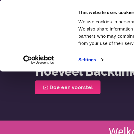
Overslaan
naar
This website uses cookie
inhoud
We use cookies to personal
SEO
We also share information 
Recens
partners who may combine i
from your use of their serv
Home >
Hoeveel Backlinks Heb Ik?
Settings
Hoeveel Backlink
✉️ Doe een voorstel
Welk