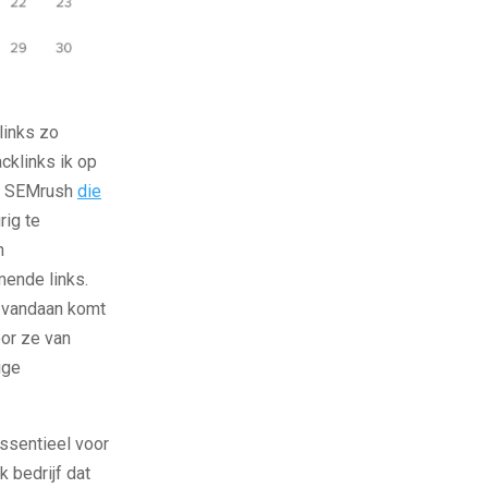
links zo
cklinks ik op
 of SEMrush
die
rig te
n
mende links.
k vandaan komt
or ze van
ige
essentieel voor
 bedrijf dat