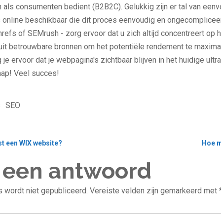
 als consumenten bedient (B2B2C). Gelukkig zijn er tal van eenv
s online beschikbaar die dit proces eenvoudig en ongecomplicee
hrefs of SEMrush - zorg ervoor dat u zich altijd concentreert op
 uit betrouwbare bronnen om het potentiële rendement te maxima
 je ervoor dat je webpagina's zichtbaar blijven in het huidige ult
hap! Veel succes!
s
SEO
t een WIX website?
Hoe m
 een antwoord
 wordt niet gepubliceerd.
Vereiste velden zijn gemarkeerd met