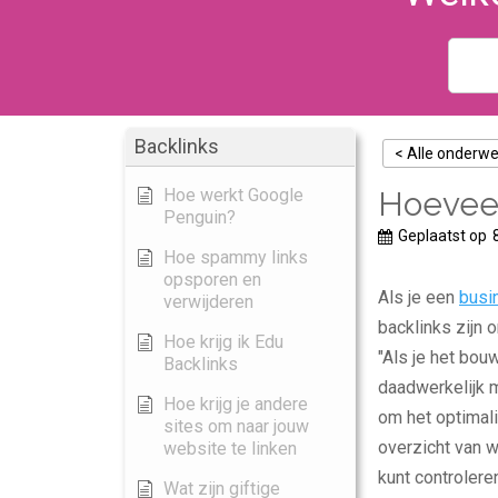
Backlinks
< Alle onderw
Hoe werkt Google
Hoeveel
Penguin?
Geplaatst op
Hoe spammy links
opsporen en
Als je een
busi
verwijderen
backlinks zijn 
Hoe krijg ik Edu
"Als je het bou
Backlinks
daadwerkelijk m
Hoe krijg je andere
om het optimal
sites om naar jouw
overzicht van w
website te linken
kunt controlere
Wat zijn giftige