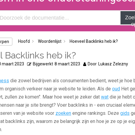
Zoe
o
Hoofd
Woordenlijst
Hoeveel Backlinks heb ik?
erpen
 Backlinks heb ik?
8 maart 2023
Bijgewerkt
8 maart 2023
Door
Lukasz Zelezny
ness
die zowel bedrijven als consumenten bedient, weet je hoe b
om organisch verkeer naar je website te leiden. Als de
oud
Het ge
wt, zullen ze komen". Maar hoe weet je zeker dat
wat
die je hebt
ensen naar je site brengt? Voer backlinks in - een cruciaal eleme
iseren van je website voor
zoeken
engine rankings. Deze
gids
ge
at backlinks zijn, waarom ze belangrijk zijn en hoe je ze op je e
n.