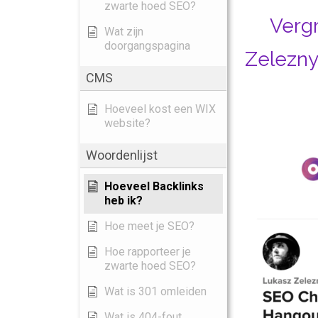
zwarte hoed SEO?
Verg
Wat zijn
doorgangspagina
Zelezny
CMS
Hoeveel kost een WIX
website?
Woordenlijst
Hoeveel Backlinks
heb ik?
Hoe meet je SEO?
Hoe rapporteer je
zwarte hoed SEO?
Wat is 301 omleiden
Wat is 404-fout