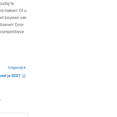
oudig te
rd maken! Of u
 het bouwen van
liseren! Door
racompetitieve
Volgende
eet je SEO?
*