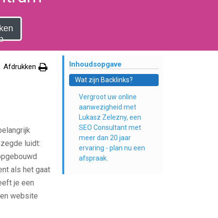
ken
p
Inhoudsopgave
Afdrukken
Wat zijn Backlinks?
Vergroot uw online
aanwezigheid met
Lukasz Zelezny, een
SEO Consultant met
elangrijk
meer dan 20 jaar
zegde luidt:
ervaring - plan nu een
 opgebouwd
afspraak.
nt als het gaat
eft je een
igen website