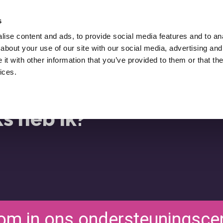
Huur Lukasz Zelezny In,
Een SEO Consultant.
s
ise content and ads, to provide social media features and to anal
Downloads
SEO Blog
Middelen
about your use of our site with our social media, advertising and
ies
t with other information that you’ve provided to them or that the
ices.
s heb ik?
om in ons ondersteuningsce