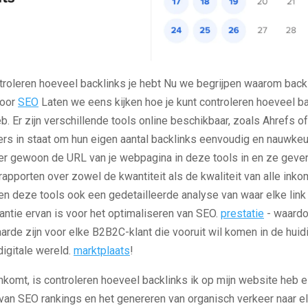
troleren hoeveel backlinks je hebt Nu we begrijpen waarom back
voor
SEO
Laten we eens kijken hoe je kunt controleren hoeveel ba
b. Er zijn verschillende tools online beschikbaar, zoals Ahrefs
ers in staat om hun eigen aantal backlinks eenvoudig en nauwkeu
oer gewoon de URL van je webpagina in deze tools in en ze geve
rapporten over zowel de kwantiteit als de kwaliteit van alle inko
en deze tools ook een gedetailleerde analyse van waar elke lin
antie ervan is voor het optimaliseren van SEO.
prestatie
- waardo
rde zijn voor elke B2B2C-klant die vooruit wil komen in de huid
igitale wereld.
marktplaats
!
nkomt, is controleren hoeveel backlinks ik op mijn website heb 
van SEO rankings en het genereren van organisch verkeer naar elk