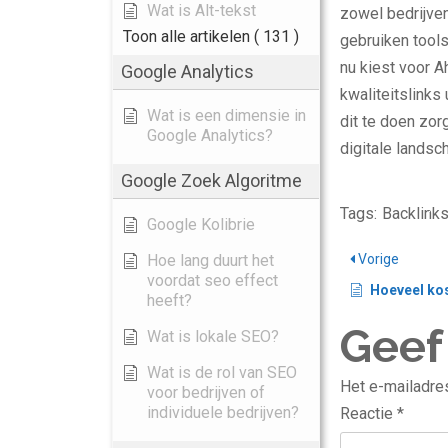
Wat is Alt-tekst
zowel bedrijven
Toon alle artikelen
( 131 )
gebruiken tool
nu kiest voor A
Google Analytics
kwaliteitslinks
Wat is een dimensie in
dit te doen zorg
Google Analytics?
digitale landsc
Google Zoek Algoritme
Tags:
Backlink
Google Kolibrie
Hoe lang duurt het
Vorige
voordat seo effect
Hoeveel kos
heeft?
Geef
Wat is lokale SEO?
Wat is de rol van SEO
Het e-mailadres
voor bedrijven of
individuele bedrijven?
Reactie
*