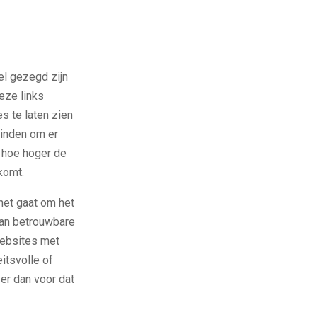
el gezegd zijn
eze links
 te laten zien
inden om er
, hoe hoger de
komt.
 het gaat om het
van betrouwbare
websites met
itsvolle of
 er dan voor dat