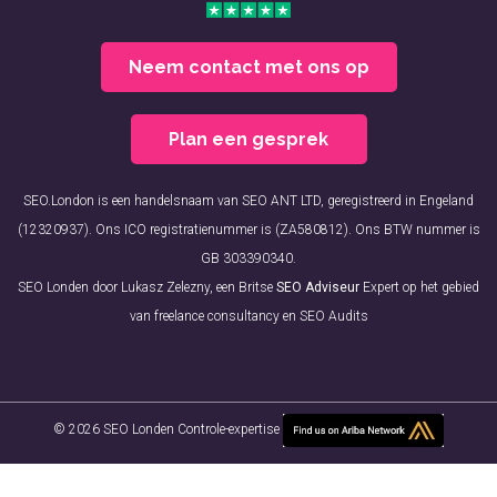
Neem contact met ons op
Plan een gesprek
SEO.London is een handelsnaam van SEO ANT LTD, geregistreerd in Engeland
(12320937). Ons ICO registratienummer is (ZA580812). Ons BTW nummer is
GB 303390340.
SEO Londen door Lukasz Zelezny, een Britse
SEO Adviseur
Expert op het gebied
van freelance consultancy en SEO Audits
© 2026 SEO Londen Controle-expertise