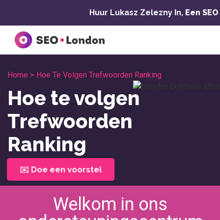
Overslaan
Huur Lukasz Zelezny In,
Een SEO
naar
inhoud
Home >
Hoe Te Volgen Trefwoorden Ranking
Hoe te volgen
Trefwoorden
Ranking
✉️ Doe een voorstel
Welkom in ons