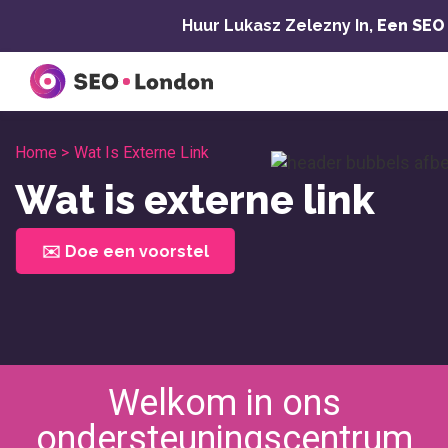
Overslaan
Huur Lukasz Zelezny In,
Een SEO
naar
inhoud
Home >
Wat Is Externe Link
Wat is externe link
✉️ Doe een voorstel
Welkom in ons
ondersteuningscentrum