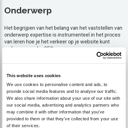
Onderwerp
Het begrijpen van het belang van het vaststellen van
onderwerp expertise is instrumenteel in het proces
van leren hoe je het verkeer op je website kunt
verhogen zonder SEO.
Als maker van inhoud kan het aantonen van
diepgaande kennis en vaardigheid binnen je gekozen
This website uses cookies
vakgebied leiden tot een aanzienlijke toename van
het verkeer op je site. Deze tactiek draait om het
We use cookies to personalise content and ads, to
vergroten van de geloofwaardigheid en de door
provide social media features and to analyse our traffic.
gebruikers gepercipieerde waarde zonder volledig
We also share information about your use of our site with
afhankelijk te zijn van SEO-technieken.
our social media, advertising and analytics partners who
may combine it with other information that you’ve
provided to them or that they’ve collected from your use
Dit is waarom je zou moeten overwegen om
of their services.
expertise op te bouwen over een bepaald