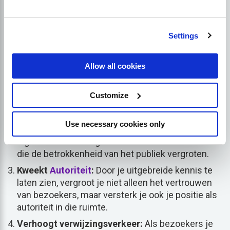
onderwerp:
Settings
Bevordert vertrouwen:
Wanneer je uitgebreide
kennis
Als bezoekers meer weten over een
bepaald onderwerp, is de kans groter dat ze de
Allow all cookies
inhoud op uw site vertrouwen, waardoor ze uw
site vaker zullen bezoeken op zoek naar nieuwe
Customize
inzichten.
Creëert boeiende inhoud:
Door gebruik te maken
Use necessary cookies only
van je gespecialiseerde kennis, kun je
ingewikkelde maar genuanceerde stukken maken
die de betrokkenheid van het publiek vergroten.
Kweekt
Autoriteit
:
Door je uitgebreide kennis te
laten zien, vergroot je niet alleen het vertrouwen
van bezoekers, maar versterk je ook je positie als
autoriteit in die ruimte.
Verhoogt verwijzingsverkeer:
Als bezoekers je