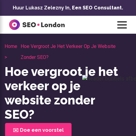
Overslaan
Huur Lukasz Zelezny In,
Een SEO Consultant.
naar
inhoud
Home
Hoe Vergroot Je Het Verkeer Op Je Website
>
Zonder SEO?
Hoe vergroot je het
verkeer op je
website zonder
SEO?
✉️ Doe een voorstel