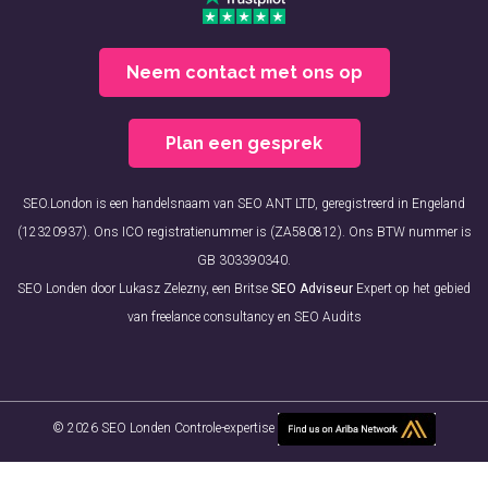
Neem contact met ons op
Plan een gesprek
SEO.London is een handelsnaam van SEO ANT LTD, geregistreerd in Engeland
(12320937). Ons ICO registratienummer is (ZA580812). Ons BTW nummer is
GB 303390340.
SEO Londen door Lukasz Zelezny, een Britse
SEO Adviseur
Expert op het gebied
van freelance consultancy en SEO Audits
© 2026 SEO Londen Controle-expertise