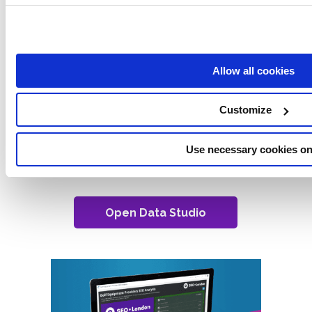
Toegang tot Voorbeeld
SEO GAP Analyse
Allow all cookies
Customize
SEO.London controleerde 35 websites en meer
dan 150.000 trefwoorden. Het resultaat van
meer dan 5 miljoen datapunten wordt
Use necessary cookies on
hieronder gepresenteerd.
Open Data Studio