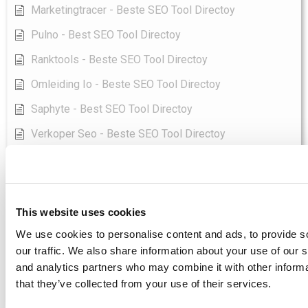
Marketingtracer - Beste SEO Tool Directoy
Pulno - Best SEO Tool Directoy
Ranktools - Beste SEO Tool Directoy
Omleiding Io - Beste SEO Tool Directoy
Saphyte - Best SEO Tool Directoy
Verkoper Seo - Beste SEO Tool Directoy
Sellersprite - Best SEO Tool Directoy
Senuto - Beste SEO Tool Directoy
Seo Audit - Beste SEO Tool Directoy
This website uses cookies
Toon alle artikelen
( 5 )
We use cookies to personalise content and ads, to provide s
Wordpress
our traffic. We also share information about your use of our s
and analytics partners who may combine it with other informa
Wat doet Yoast SEO?
that they’ve collected from your use of their services.