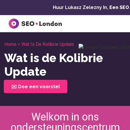
Overslaan
Huur Lukasz Zelezny In,
Een SEO
naar
inhoud
Home >
Wat Is De Kolibrie Update
Wat is de Kolibrie
Update
✉️ Doe een voorstel
Welkom in ons
ondersteuningscentrum