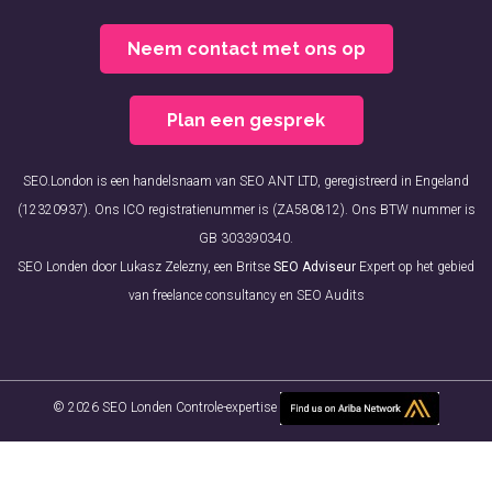
Neem contact met ons op
Plan een gesprek
SEO.London is een handelsnaam van SEO ANT LTD, geregistreerd in Engeland
(12320937). Ons ICO registratienummer is (ZA580812). Ons BTW nummer is
GB 303390340.
SEO Londen door Lukasz Zelezny, een Britse
SEO Adviseur
Expert op het gebied
van freelance consultancy en SEO Audits
© 2026 SEO Londen Controle-expertise