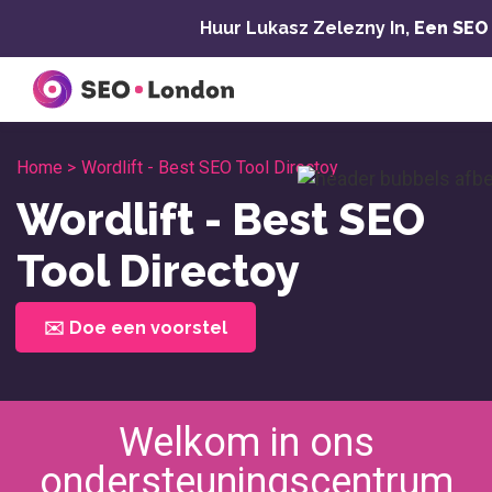
Overslaan
Huur Lukasz Zelezny In,
Een SEO
naar
inhoud
Home >
Wordlift - Best SEO Tool Directoy
Wordlift - Best SEO
Tool Directoy
✉️ Doe een voorstel
Welkom in ons
ondersteuningscentrum