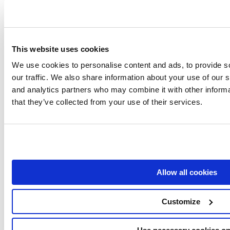
Toegang tot Voorbeeld
SEO GAP Analyse
This website uses cookies
We use cookies to personalise content and ads, to provide s
SEO.London controleerde 35 websites en meer
our traffic. We also share information about your use of our s
dan 150.000 trefwoorden. Het resultaat van
and analytics partners who may combine it with other informa
meer dan 5 miljoen datapunten wordt
that they’ve collected from your use of their services.
hieronder gepresenteerd.
Open Data Studio
Allow all cookies
Customize