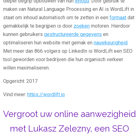
dieper begrip opbouwen van hun
inhoud
. Door gebruik te
maken van Natural Language Processing en AI is WordLift in
staat om inhoud automatisch om te zetten in een
formaat
dat
gemakkelijk te begrijpen is door
zoeken
motoren. Hierdoor
kunnen gebruikers
gestructureerde gegevens
en
optimaliseren hun website met gemak en
nauwkeurigheid
.
Met meer dan 866 volgers op LinkedIn is WordLift een SEO
tool geworden voor bedrijven die hun organisch verkeer
willen maximaliseren.
Opgericht: 2017
Vind meer:
https://wordlift.io
Vergroot uw online aanwezigheid
met Lukasz Zelezny, een SEO