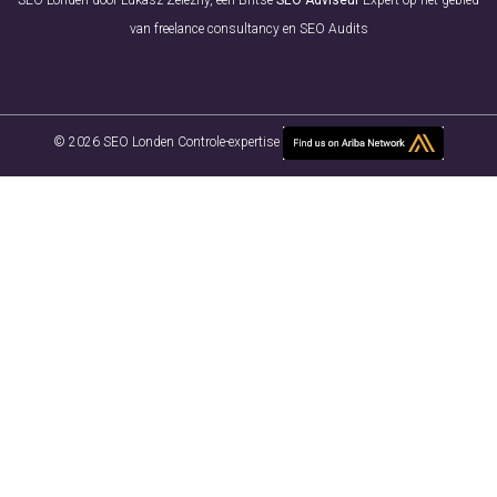
SEO Londen door Lukasz Zelezny, een Britse
SEO Adviseur
Expert op het gebied
van freelance consultancy en SEO Audits
© 2026 SEO Londen Controle-expertise