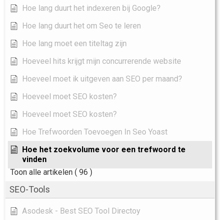
Hoe lang duurt het indexeren bij Google?
Hoe lang duurt het om Seo te leren
Hoe lang moet een titeltag zijn
Hoeveel hits krijgt mijn concurrerende website
Hoeveel moet ik uitgeven aan SEO per maand?
Hoeveel moet SEO kosten?
Hoeveel moet SEO kosten?
Hoe Trefwoorden Toevoegen In Seo Yoast
Hoe het zoekvolume voor een trefwoord te
vinden
Toon alle artikelen
( 96 )
SEO-Tools
Asodesk - Best SEO Tool Directoy