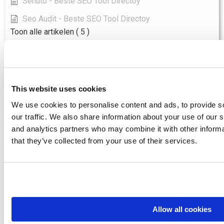
Senuto - Beste SEO Tool Directoy
Seo Audit - Beste SEO Tool Directoy
Toon alle artikelen
( 5 )
Wordpress
Wat doet Yoast SEO?
This website uses cookies
We use cookies to personalise content and ads, to provide s
Toegang tot Voorbeeld
our traffic. We also share information about your use of our s
and analytics partners who may combine it with other informa
SEO GAP Analyse
that they’ve collected from your use of their services.
SEO.London controleerde 35 websites en meer
dan 150.000 trefwoorden. Het resultaat van
meer dan 5 miljoen datapunten wordt
Allow all cookies
hieronder gepresenteerd.