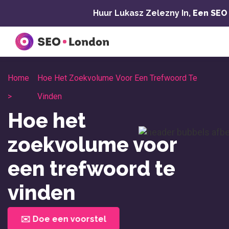
Overslaan
Huur Lukasz Zelezny In,
Een SEO
naar
inhoud
Home
Hoe Het Zoekvolume Voor Een Trefwoord Te
>
Vinden
Hoe het
zoekvolume voor
een trefwoord te
vinden
✉️ Doe een voorstel