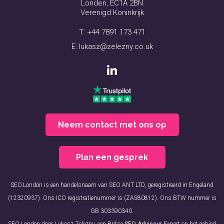
Londen, EC1A 2BN
Verenigd Koninkrijk
T:
+44 7891 173 471
E:
lukasz@zelezny.co.uk
Neem contact met ons op
Plan een gesprek
SEO.London is een handelsnaam van SEO ANT LTD, geregistreerd in Engeland
(12320937). Ons ICO registratienummer is (ZA580812). Ons BTW nummer is
GB 303390340.