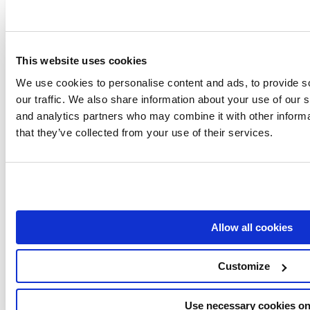
Hoe helpt Link Building Seo
Hoe moeilijk is Seo om te leren
This website uses cookies
Hoe belangrijk zijn sleutelwoorden in Seo
We use cookies to personalise content and ads, to provide s
Hoe lang duurt het indexeren bij Google?
our traffic. We also share information about your use of our s
and analytics partners who may combine it with other informa
Hoe lang duurt het om Seo te leren
that they’ve collected from your use of their services.
Hoe lang moet een titeltag zijn
Hoeveel hits krijgt mijn concurrerende website
Hoeveel moet ik uitgeven aan SEO per maand?
Hoeveel moet SEO kosten?
Allow all cookies
Hoeveel moet SEO kosten?
Customize
Hoe Trefwoorden Toevoegen In Seo Yoast
Toon alle artikelen
( 96 )
Use necessary cookies on