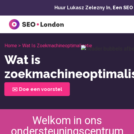
Overslaan
Huur Lukasz Zelezny In,
Een SEO
naar
inhoud
Home >
Wat Is Zoekmachineoptimalisatie
Wat is
zoekmachineoptimalis
✉️ Doe een voorstel
Welkom in ons
ondersteuningscentrum