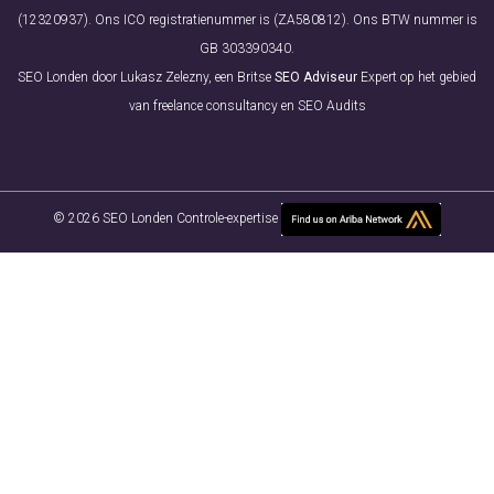
(12320937). Ons ICO registratienummer is (ZA580812). Ons BTW nummer is
GB 303390340.
SEO Londen door Lukasz Zelezny, een Britse
SEO Adviseur
Expert op het gebied
van freelance consultancy en SEO Audits
© 2026 SEO Londen Controle-expertise