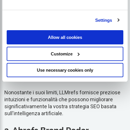
vostro marchio rispetto ai concorrenti. Pur essendo
potente, LLMrefs è meno maturo di alcune
piattaforme SEO tradizionali, e potenzialmente
Settings
presenta meno integrazioni e problemi di stabilità.
Allow all cookies
LLMrefs dispone di test A/B integrati per ottimizzare
le prestazioni dei contenuti. Strumenti di
Customize
monitoraggio come Promptwatch tracciano le
menzioni del marchio nelle risposte dell'AI,
scoprendo le query mancate in cui il vostro marchio
Use necessary cookies only
dovrebbe essere presente.
Nonostante i suoi limiti, LLMrefs fornisce preziose
intuizioni e funzionalità che possono migliorare
significativamente la vostra strategia SEO basata
sull'intelligenza artificiale.