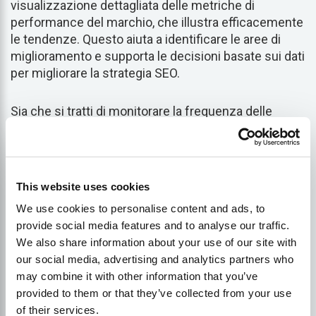
visualizzazione dettagliata delle metriche di
performance del marchio, che illustra efficacemente
le tendenze. Questo aiuta a identificare le aree di
miglioramento e supporta le decisioni basate sui dati
per migliorare la strategia SEO.
Sia che si tratti di monitorare la frequenza delle
menzioni, il sentiment o le prestazioni dei
concorrenti, LPagery vi garantisce gli
approfondimenti necessari per essere
all'avanguardia nel panorama della ricerca guidata
This website uses cookies
dall'intelligenza artificiale.
We use cookies to personalise content and ads, to
provide social media features and to analyse our traffic.
2. LLMrefs
We also share information about your use of our site with
our social media, advertising and analytics partners who
may combine it with other information that you’ve
LLMrefs tiene traccia della visibilità, delle menzioni e
provided to them or that they’ve collected from your use
delle citazioni nelle risposte dell'AI, con funzioni di
of their services.
benchmarking della concorrenza per misurare il