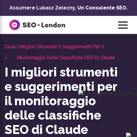
Vai
Assumere Lukasz Zelezny,
Un Consulente SEO.
al
contenuto
Casa
I Migliori Strumenti E Suggerimenti Per Il
>
Monitoraggio Delle Classifiche SEO Di Claude
I migliori strumenti
e suggerimenti per
il monitoraggio
delle classifiche
SEO di Claude