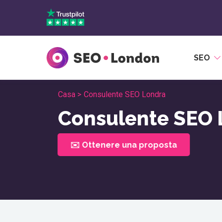
Vai
al
contenuto
SEO
Casa >
Consulente SEO Londra
Consulente SEO 
✉️ Ottenere una proposta