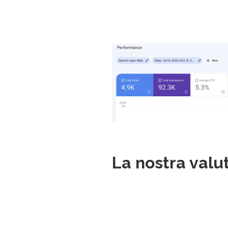
Prima/dopo il coinv
Da 1,5k click a 4,9 click - miglior
La nostra valu