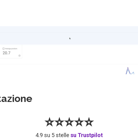
olgimento del consulente SEO
amento di 366% (periodo di 3 mesi)
tazione
⭐⭐⭐⭐⭐
4.9 su 5 stelle
su Trustpilot