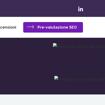
censioni
Pre-valutazione SEO