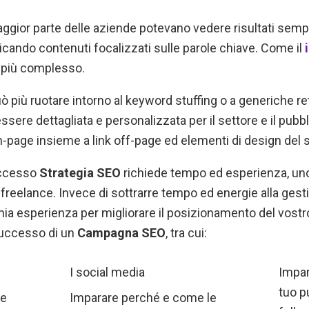
 maggior parte delle aziende potevano vedere risultati se
licando contenuti focalizzati sulle parole chiave. Come il
e più complesso.
ò più ruotare intorno al keyword stuffing o a generiche ret
re dettagliata e personalizzata per il settore e il pubbl
-page insieme a link off-page ed elementi di design del 
uccesso
Strategia SEO
richiede tempo ed esperienza, uno 
reelance. Invece di sottrarre tempo ed energie alla gesti
 mia esperienza per migliorare il posizionamento del vostro
 successo di un
Campagna SEO
, tra cui:
I social media
Impar
tuo p
re
Imparare perché e come le