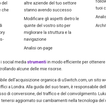
follow
o del
altre aziende del tuo settore
tuoi 
e che
stanno avendo successo
Anali
Modificare gli aspetti dietro le
di
quinte del vostro sito per
Archi
ory
migliorare la struttura e la
s-
navigazione
Analisi on-page
e i social media
strumenti
in modo efficiente per ottenere i
trollando alcune delle mie risorse.
bile dell'acquisizione organica di uSwitch.com, un sito w
ici a Londra. Alla guida del suo team, è responsabile della
so di conversione, del traffico e del coinvolgimento. Luk
tenersi aggiornato sui cambiamenti nella tecnologia del 