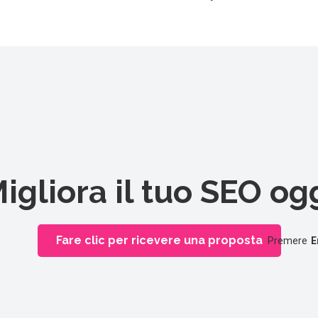
igliora il tuo SEO og
Fare clic per ricevere una proposta
Premere
E