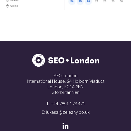
SEO.London
International House, 24 Holborn Viaduct
London, EC1A 2BN
Storbritannien
T:
+44 7891 173 471
E:
lukasz@zelezny.co.uk