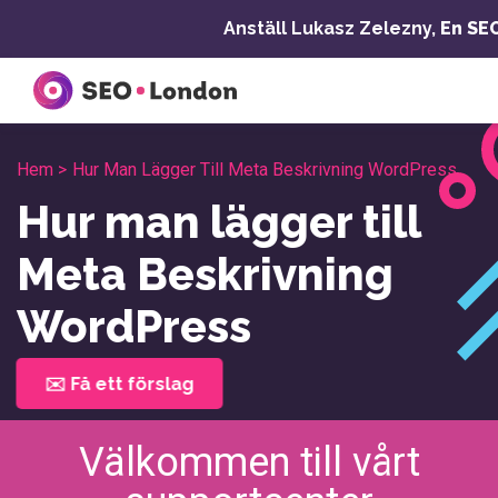
Hoppa
Anställ Lukasz Zelezny,
En SE
till
innehåll
Hem >
Hur Man Lägger Till Meta Beskrivning WordPress
Hur man lägger till
Meta Beskrivning
WordPress
✉️ Få ett förslag
Välkommen till vårt