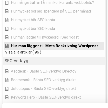
Hur många träffar får min konkurrents webbplats?
Hur mycket bör jag spendera på SEO per månad
Hur mycket bör SEO kosta
Hur mycket bör SEO kosta
Hur man lägger till nyckelord i Seo Yoast
Hur man lägger till Meta Beskrivning Wordpress
Visa alla artiklar
( 96 )
SEO-verktyg
Asodesk - Bästa SEO-verktyg Directoy
Boomerank - Bästa SEO-verktyg direkt
Jetoctopus - Bästa SEO-verktyg direkt
Keyword Hero - Bästa SEO-verktyg direkt
Labrika - Bästa SEO-verktyg direkt