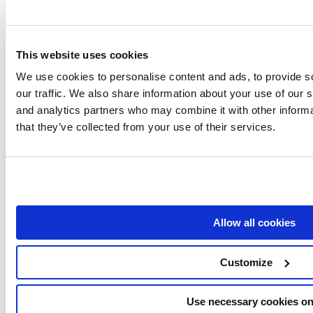
Longtail Ux - Bästa SEO-verktyg direkt
Marketingtracer - Bästa SEO-verktyg direkt
This website uses cookies
Pulno - Bästa SEO-verktyg Directoy
We use cookies to personalise content and ads, to provide s
our traffic. We also share information about your use of our s
Ranktools - Bästa SEO-verktyg direkt
and analytics partners who may combine it with other informa
Redirection Io - Bästa SEO-verktyg Directoy
that they’ve collected from your use of their services.
Saphyte - Bästa SEO-verktyg direkt
Seller Seo - Bästa SEO-verktyg Directoy
Sellersprite - Bästa SEO-verktyg Directoy
Senuto - Bästa SEO-verktyg direkt
Allow all cookies
Seo Audit - Bästa SEO-verktyg direkt
Customize
Visa alla artiklar
( 5 )
Wordpress
Use necessary cookies on