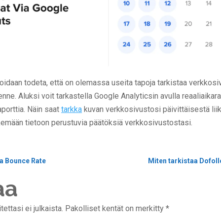
idaan todeta, että on olemassa useita tapoja tarkistaa verkkosi
kenne. Aluksi voit tarkastella Google Analyticsin avulla reaaliaikara
porttia. Näin saat
tarkka
kuvan verkkosivustosi päivittäisestä lii
kemään tietoon perustuvia päätöksiä verkkosivustostasi.
ea Bounce Rate
aa
ttasi ei julkaista.
Pakolliset kentät on merkitty
*