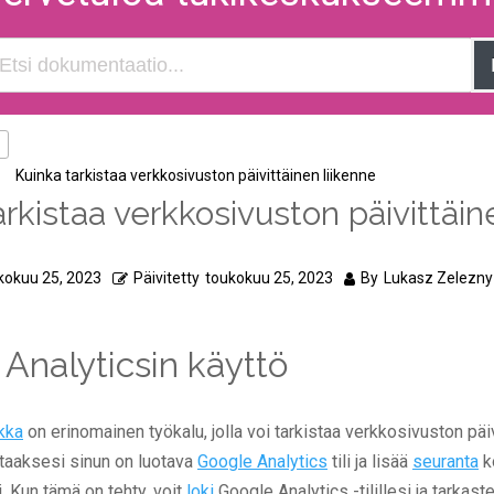
Kuinka tarkistaa verkkosivuston päivittäinen liikenne
arkistaa verkkosivuston päivittäin
kokuu 25, 2023
Päivitetty
toukokuu 25, 2023
By
Lukasz Zelezny
Analyticsin käyttö
ikka
on erinomainen työkalu, jolla voi tarkistaa verkkosivuston päi
ittaaksesi sinun on luotava
Google Analytics
tili ja lisää
seuranta
k
i. Kun tämä on tehty, voit
loki
Google Analytics -tilillesi ja tarkast