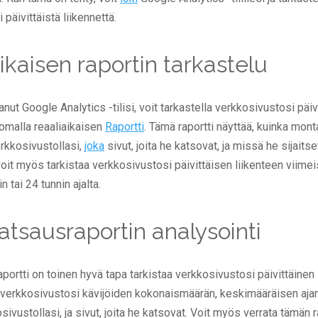
päivittäistä liikennettä.
ikaisen raportin tarkastelu
nut Google Analytics -tilisi, voit tarkastella verkkosivustosi päiv
somalla reaaliaikaisen
Raportti
. Tämä raportti näyttää, kuinka mont
erkkosivustollasi,
joka
sivut, joita he katsovat, ja missä he sijaits
 voit myös tarkistaa verkkosivustosi päivittäisen liikenteen viime
n tai 24 tunnin ajalta.
atsausraportin analysointi
portti on toinen hyvä tapa tarkistaa verkkosivustosi päivittäinen
ä verkkosivustosi kävijöiden kokonaismäärän, keskimääräisen ajan
sivustollasi, ja sivut, joita he katsovat. Voit myös verrata tämän r