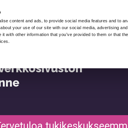
Palkkaa Lukasz Zelezny,
SEO-Konsultti.
s
ise content and ads, to provide social media features and to anal
O
Lataukset
SEO Blogi
Resurssit
about your use of our site with our social media, advertising and
t with other information that you’ve provided to them or that the
ices.
ttäinen Liikenne
 verkkosivuston
enne
Tervetuloa tukikeskukseemm