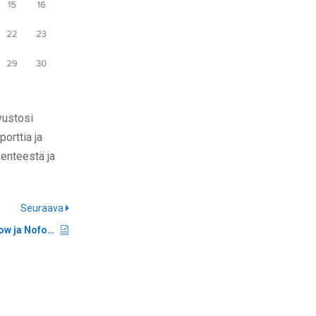
vustosi
porttia ja
kenteestä ja
Seuraava
Miten tarkistaa Dofollow ja Nofollow Linkit