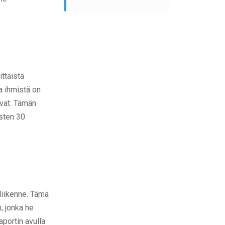
ittäistä
a ihmistä on
evat. Tämän
isten 30
 liikenne. Tämä
, jonka he
aportin avulla