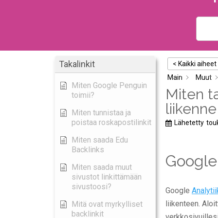
Takalinkit
< Kaikki aiheet
Main
Muut
Miten Google Penguin
Miten t
toimii?
liikenne
Miten tunnistaa ja
poistaa roskapostilinkit
Lähetetty
tou
Miten saada Edu
Backlinks
Google 
Miten saada muut
sivustot linkittämään
sivustoosi?
Google
Analyti
liikenteen. Alo
Mitä ovat myrkylliset
backlinkit
verkkosivuilles