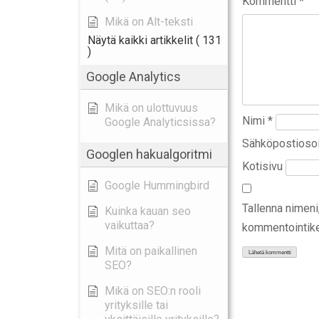
Kommentti
*
Mikä on Alt-teksti
Näytä kaikki artikkelit
( 131
)
Google Analytics
Mikä on ulottuvuus
Nimi
*
Google Analyticsissa?
Sähköpostioso
Googlen hakualgoritmi
Kotisivu
Google Hummingbird
Tallenna nimeni
Kuinka kauan seo
vaikuttaa?
kommentointike
Mitä on paikallinen
SEO?
Mikä on SEO:n rooli
yrityksille tai