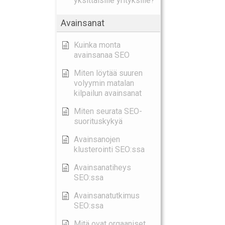
yksittäisille yrityksille?
Avainsanat
Kuinka monta
avainsanaa SEO
Miten löytää suuren
volyymin matalan
kilpailun avainsanat
Miten seurata SEO-
suorituskykyä
Avainsanojen
klusterointi SEO:ssa
Avainsanatiheys
SEO:ssa
Avainsanatutkimus
SEO:ssa
Mitä ovat orgaaniset