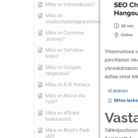
Mikä on toimintakutsu?
Mikä on
sisällönhallintajärjestelmä?
Mikä on Customer
Journey?
Mikä on Dofollow-
Yhteenvetona vo
linkki?
päivittäinen lii
Mikä on Googlen
yleisökatsausra
rangaistus?
auttaa sinua te
Mikä on A/B-testaus
Edellinen
Mikä on Above the
Miten lask
Fold?
Vast
Mikä on affiliate-
markkinointi
Mikä on Ahrefs Rank
Sähköpostiosoite
(AR)