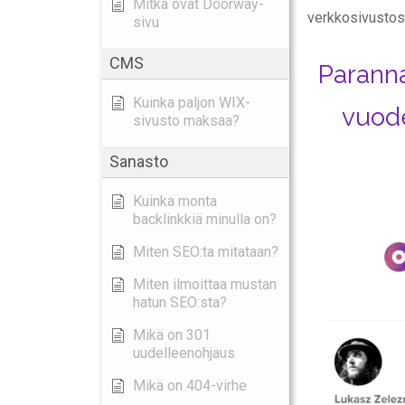
Mitkä ovat Doorway-
verkkosivustosi 
sivu
CMS
Paranna
Kuinka paljon WIX-
vuode
sivusto maksaa?
Sanasto
Kuinka monta
backlinkkiä minulla on?
Miten SEO:ta mitataan?
Miten ilmoittaa mustan
hatun SEO:sta?
Mikä on 301
uudelleenohjaus
Mikä on 404-virhe