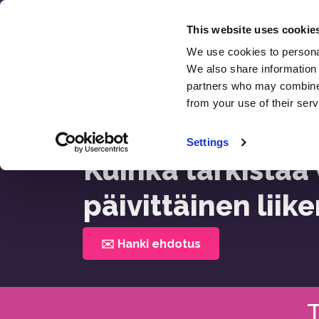
Siirry
sisältöön
This website uses cookie
We use cookies to personal
SE
We also share information 
partners who may combine i
from your use of their serv
Etusivu >
Kuinka Tarkistaa Verkkosivuston Päivi
Settings
Kuinka tarkistaa
päivittäinen liik
✉️ Hanki ehdotus