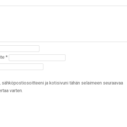
ite
*
, sähköpostiosoitteeni ja kotisivuni tähän selaimeen seuraavaa
rtaa varten.