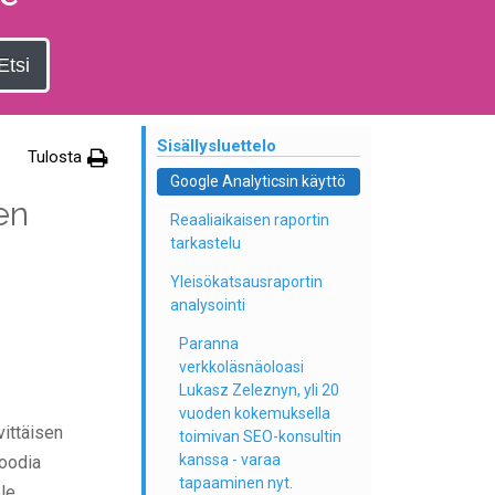
Etsi
Sisällysluettelo
Tulosta
Google Analyticsin käyttö
en
Reaaliaikaisen raportin
tarkastelu
Yleisökatsausraportin
analysointi
Paranna
verkkoläsnäoloasi
Lukasz Zeleznyn, yli 20
vuoden kokemuksella
vittäisen
toimivan SEO-konsultin
kanssa - varaa
oodia
tapaaminen nyt.
ele