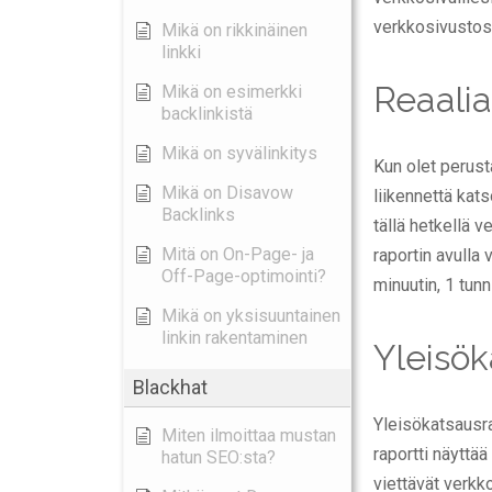
verkkosivustosi 
Mikä on rikkinäinen
linkki
Reaalia
Mikä on esimerkki
backlinkistä
Mikä on syvälinkitys
Kun olet perusta
Mikä on Disavow
liikennettä kat
Backlinks
tällä hetkellä v
Mitä on On-Page- ja
raportin avulla
Off-Page-optimointi?
minuutin, 1 tunni
Mikä on yksisuuntainen
linkin rakentaminen
Yleisök
Blackhat
Yleisökatsausra
Miten ilmoittaa mustan
raportti näyttä
hatun SEO:sta?
viettävät verkko