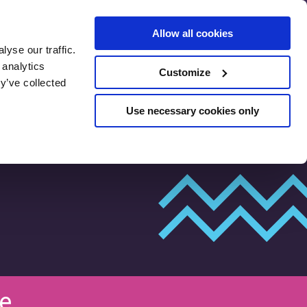
Allow all cookies
yse our traffic.
Arvostelut
SEO esiarviointi
 analytics
Customize
y’ve collected
Use necessary cookies only
e