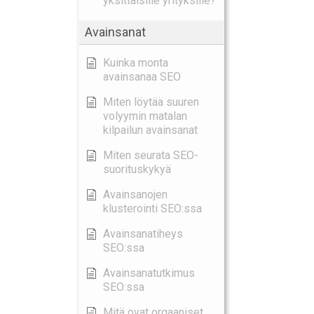
yksittäisille yrityksille?
Avainsanat
Kuinka monta
avainsanaa SEO
Miten löytää suuren
volyymin matalan
kilpailun avainsanat
Miten seurata SEO-
suorituskykyä
Avainsanojen
klusterointi SEO:ssa
Avainsanatiheys
SEO:ssa
Avainsanatutkimus
SEO:ssa
Mitä ovat orgaaniset