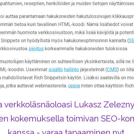
pahtumien, reseptien, henkilöiden ja muiden tietojen näyttämisee
oi auttaa parantamaan hakukoneiden hakutulossivujen klikkauspr
emmän tietoa kuin tavallinen HTML-koodi. Nämä lisätiedot voivat
nemmän huomiota verkkosivustoon, mikä lisää kävijöitä ja potenti
h Snippets on hyödyllistä myös hakukoneoptimoinnin kannalta (
S
verkkosivustoa
sijoitus
korkeammalle hakukoneiden tuloksissa.
muotoilujen käyttäminen on suhteellisen yksinkertaista, sillä ne l
TML-koodiin. Useimmat
sisältö
hallinto
järjestelmät (
CMS
) on liit
a mahdollistavat Rich Snippetsin käytön. Lisäksi saatavilla on mo
a, jotka auttavat webmastereita.
oppia
miten ottaa käyttöön Rich
 verkkoläsnäoloasi Lukasz Zeleznyn
n kokemuksella toimivan SEO-kon
kanssa - varaa tapaaminen nyt.