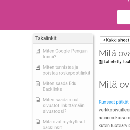
Takalinkit
< Kaikki aiheet
Miten Google Penguin
Mitä ov
toimii?
Lähetetty
tou
Miten tunnistaa ja
poistaa roskapostilinkit
Mitä ov
Miten saada Edu
Backlinks
Miten saada muut
Runsaat pätkät
sivustot linkittämään
verkkosivuilleen
sivustoosi?
asianmukaisemp
Mitä ovat myrkylliset
kuten tuotearvi
backlinkit