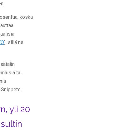
n.
osenttia, koska
 auttaa
aalisia
EO
), sillä ne
isätään
ännäisiä tai
nia
 Snippets.
, yli 20
sultin