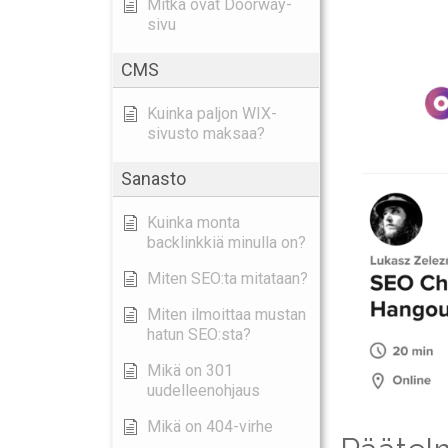
Mitkä ovat Doorway-
sivu
CMS
Kuinka paljon WIX-
sivusto maksaa?
Sanasto
Kuinka monta
backlinkkiä minulla on?
Miten SEO:ta mitataan?
Miten ilmoittaa mustan
hatun SEO:sta?
Mikä on 301
uudelleenohjaus
Mikä on 404-virhe