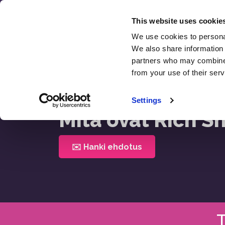
Siirry
sisältöön
This website uses cookie
We use cookies to personal
SE
We also share information 
partners who may combine i
from your use of their serv
Etusivu >
Mitä Ovat Rich Snippets
Settings
Mitä ovat Rich S
✉️ Hanki ehdotus