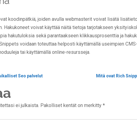
mä
vat koodinpätkiä, joiden avulla webmasterit voivat lisätä lisätiet
n. Hakukoneet voivat käyttää näitä tietoja tarjotakseen yksityisk
ia hakutuloksia sekä parantaakseen klikkausprosenttia ja hakuk
Snippets voidaan toteuttaa helposti käyttämällä useimpien CMS-
 moduuleja tai käyttämällä online-resursseja.
ikalliset Seo palvelut
Mitä ovat Rich Snip
aa
ttasi ei julkaista.
Pakolliset kentät on merkitty
*