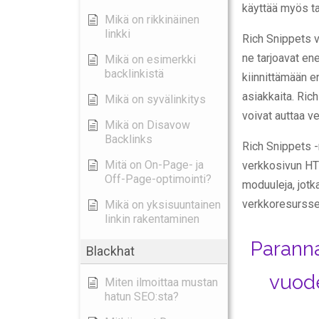
käyttää myös ta
Mikä on rikkinäinen
linkki
Rich Snippets v
ne tarjoavat en
Mikä on esimerkki
backlinkistä
kiinnittämään e
asiakkaita. Ric
Mikä on syvälinkitys
voivat auttaa 
Mikä on Disavow
Backlinks
Rich Snippets -
Mitä on On-Page- ja
verkkosivun H
Off-Page-optimointi?
moduuleja, jotk
verkkoresurssej
Mikä on yksisuuntainen
linkin rakentaminen
Paranna
Blackhat
vuode
Miten ilmoittaa mustan
hatun SEO:sta?