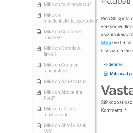
Päätel
Mikä on toimintakutsu?
Mikä on
Rich Snippets o
sisällönhallintajärjestelmä?
verkkosivuillee
Mikä on Customer
asianmukaisemp
Journey?
Mikä
ovat Rich 
Mikä on Dofollow-
liitännäisiä tai
linkki?
Mikä on Googlen
Edellinen
rangaistus?
Mitä ovat pa
Mikä on A/B-testaus
Vast
Mikä on Above the
Fold?
Sähköpostiosoite
Mikä on affiliate-
Kommentti
*
markkinointi
Mikä on Ahrefs Rank
(AR)