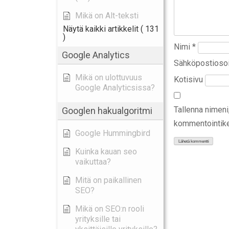
Mikä on Alt-teksti
Näytä kaikki artikkelit
( 131
)
Nimi
*
Google Analytics
Sähköpostioso
Mikä on ulottuvuus
Kotisivu
Google Analyticsissa?
Tallenna nimeni
Googlen hakualgoritmi
kommentointike
Google Hummingbird
Kuinka kauan seo
vaikuttaa?
Mitä on paikallinen
SEO?
Mikä on SEO:n rooli
yrityksille tai