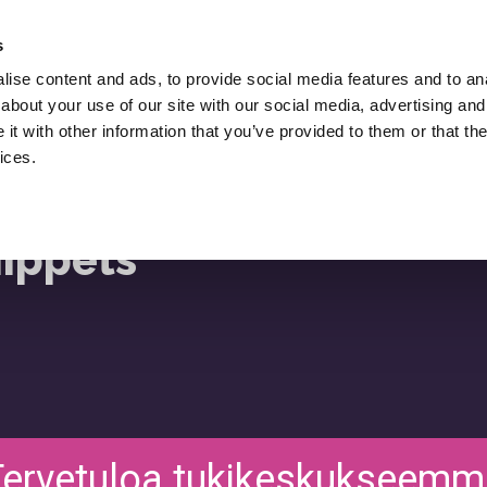
Palkkaa Lukasz Zelezny,
SEO-Konsultti.
s
ise content and ads, to provide social media features and to anal
O
Lataukset
SEO Blogi
Resurssit
about your use of our site with our social media, advertising and
t with other information that you’ve provided to them or that the
ices.
nippets
Tervetuloa tukikeskukseemm