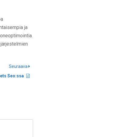
oa
ohtaisempia ja
oneoptimointia.
järjestelmien
Seuraava
pets Seo:ssa