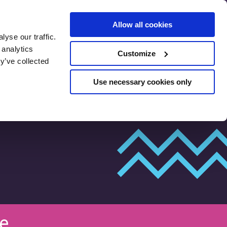
Allow all cookies
yse our traffic.
Arvostelut
SEO esiarviointi
 analytics
Customize
y’ve collected
Use necessary cookies only
e