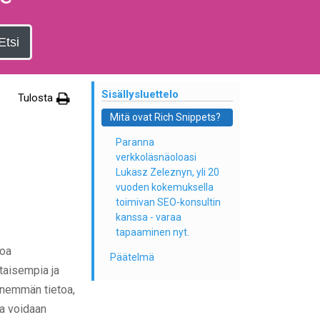
Etsi
Sisällysluettelo
Tulosta
Mitä ovat Rich Snippets?
Paranna
verkkoläsnäoloasi
Lukasz Zeleznyn, yli 20
vuoden kokemuksella
toimivan SEO-konsultin
kanssa - varaa
tapaaminen nyt.
toa
Päätelmä
taisempia ja
enemmän tietoa,
aa voidaan