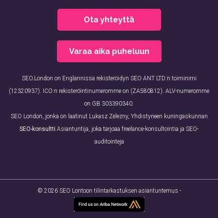
Ota yhteyttä
Varaa aika puheluun
SEO.London on Englannissa rekisteröidyn SEO ANT LTD:n toiminimi
(12320937). ICO:n rekisteröintinumeromme on (ZA580812). ALV-numeromme
on GB 303390340.
SEO London, jonka on laatinut Lukasz Zelezny, Yhdistyneen kuningaskunnan
SEO-konsultti
Asiantuntija, joka tarjoaa freelance-konsultointia ja SEO-
auditointeja
© 2026 SEO Lontoon tilintarkastuksen asiantuntemus -