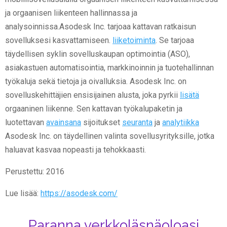
ja orgaanisen liikenteen hallinnassa ja
analysoinnissa.Asodesk Inc. tarjoaa kattavan ratkaisun
sovelluksesi kasvattamiseen.
liiketoiminta
. Se tarjoaa
täydellisen syklin sovelluskaupan optimointia (ASO),
asiakastuen automatisointia, markkinoinnin ja tuotehallinnan
työkaluja sekä tietoja ja oivalluksia. Asodesk Inc. on
sovelluskehittäjien ensisijainen alusta, joka pyrkii
lisätä
orgaaninen liikenne. Sen kattavan työkalupaketin ja
luotettavan
avainsana
sijoitukset
seuranta
ja
analytiikka
Asodesk Inc. on täydellinen valinta sovellusyrityksille, jotka
haluavat kasvaa nopeasti ja tehokkaasti.
Perustettu: 2016
Lue lisää:
https://asodesk.com/
Paranna verkkoläsnäoloasi