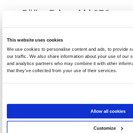
Pääsy Esimerkki SEO
GAP-analyysi
This website uses cookies
SEO.London tarkisti 35 verkkosivustoa ja yli 150
We use cookies to personalise content and ads, to provide s
000 avainsanaa. Yli 5 miljoonan datapisteen
our traffic. We also share information about your use of our s
tulos esitetään alla.
and analytics partners who may combine it with other informa
that they’ve collected from your use of their services.
Open Data Studio
Allow all cookies
Customize