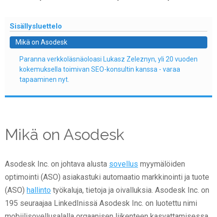
Sisällysluettelo
Mikä on Asodesk
Paranna verkkoläsnäoloasi Lukasz Zeleznyn, yli 20 vuoden
kokemuksella toimivan SEO-konsultin kanssa - varaa
tapaaminen nyt.
Mikä on Asodesk
Asodesk Inc. on johtava alusta
sovellus
myymälöiden
optimointi (ASO) asiakastuki automaatio markkinointi ja tuote
(ASO)
hallinto
työkaluja, tietoja ja oivalluksia. Asodesk Inc. on
195 seuraajaa LinkedInissä Asodesk Inc. on luotettu nimi
mobiilisovellusalalla orgaanisen liikenteen kasvattamisessa