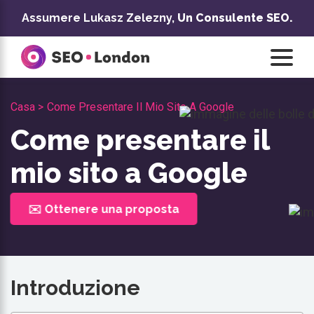
Vai
Assumere Lukasz Zelezny,
Un Consulente SEO.
al
contenuto
Casa >
Come Presentare Il Mio Sito A Google
Come presentare il
mio sito a Google
✉️ Ottenere una proposta
Introduzione