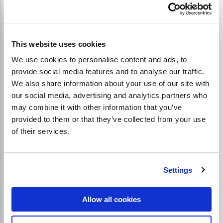
impedisce loro di essere indicizzati direttamente.
Tuttavia, se il vostro
robots.txt
non è corretto, il
Googlebot non sarà in grado di scansionare tutte le
regioni del tuo sito web a fondo mentre lo scansiona
This website uses cookies
regolarmente.
We use cookies to personalise content and ads, to
provide social media features and to analyse our traffic.
Controlla gli errori nel tuo file
We also share information about your use of our site with
our social media, advertising and analytics partners who
.htaccess
may combine it with other information that you’ve
provided to them or that they’ve collected from your use
Il crawling può essere visto come un accesso
of their services.
illegale dal file. htaccess, impedendo alla vostra
pagina di apparire nei risultati di ricerca. Il file.
htaccess è un file di controllo che viene
Settings
memorizzato nella directory del server Apache.
Allow all cookies