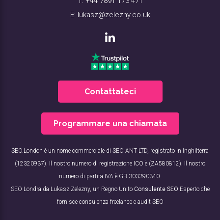
T:
+44 7891 173 471
E:
lukasz@zelezny.co.uk
Contattateci
Programmare una chiamata
SEO.London è un nome commerciale di SEO ANT LTD, registrato in Inghilterra
(12320937). Il nostro numero di registrazione ICO è (ZA580812). Il nostro
numero di partita IVA è GB 303390340.
SEO Londra da Lukasz Zelezny, un Regno Unito
Consulente SEO
Esperto che
fornisce consulenza freelance e audit SEO