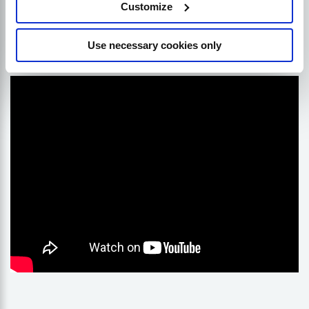
Cosa chiedere a un
Customize
consulente SEO
Use necessary cookies only