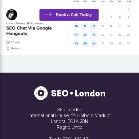
SEO.London
International House, 24 Holborn Viaduct
Londra, EC1A 2BN
Regno Unito