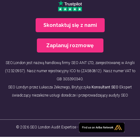
Skontaktuj się z nami
Zaplanuj rozmowę
SEO.London jest nazwą handlową firmy SEO ANT LTD, zarejestrowanej w Anglii
(12320937). Nasz numer rejestracyjny ICO to (ZA580812). Nasz numer VAT to
GB 303390340.
SEO Londyn przez Łukasza Żeleznego, Brytyjczyka
Konsultant SEO
Ekspert
świadczący niezależne usługi doradcze i przeprowadzający audyty SEO
© 2026 SEO London Audit Expertise -