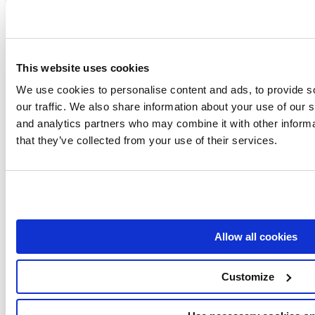
Ile powinienem wydawać miesięcznie na SEO?
Ile powinno kosztować pozycjonowanie
Ile powinno kosztować pozycjonowanie
This website uses cookies
Jak dodać słowa kluczowe w Seo Yoast?
We use cookies to personalise content and ads, to provide s
Pokaż wszystkie artykuły
( 96 )
our traffic. We also share information about your use of our s
SEO-Tools
and analytics partners who may combine it with other informa
that they’ve collected from your use of their services.
Asodesk - Best SEO Tool Directoy
Boomerank - Najlepsze narzędzie SEO Directoy
Jetoctopus - Najlepsze narzędzie SEO Directoy
Keyword Hero - Najlepsze narzędzie SEO Directoy
Allow all cookies
Labrika - Najlepsze narzędzie SEO Directoy
Customize
Longtail Ux - Najlepsze narzędzie SEO Directoy
Marketingtracer - Najlepsze narzędzie SEO Directoy