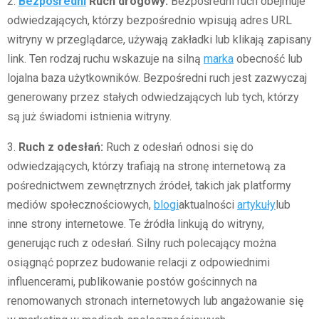
2.
Bezpośredni
Ruch drogowy:
Bezpośredni ruch obejmuje
odwiedzających, którzy bezpośrednio wpisują adres URL
witryny w przeglądarce, używają zakładki lub klikają zapisany
link. Ten rodzaj ruchu wskazuje na silną
marka
obecność lub
lojalna baza użytkowników. Bezpośredni ruch jest zazwyczaj
generowany przez stałych odwiedzających lub tych, którzy
są już świadomi istnienia witryny.
3.
Ruch z odesłań:
Ruch z odesłań odnosi się do
odwiedzających, którzy trafiają na stronę internetową za
pośrednictwem zewnętrznych źródeł, takich jak platformy
mediów społecznościowych,
blogi
aktualności
artykuły
lub
inne strony internetowe. Te źródła linkują do witryny,
generując ruch z odesłań. Silny ruch polecający można
osiągnąć poprzez budowanie relacji z odpowiednimi
influencerami, publikowanie postów gościnnych na
renomowanych stronach internetowych lub angażowanie się