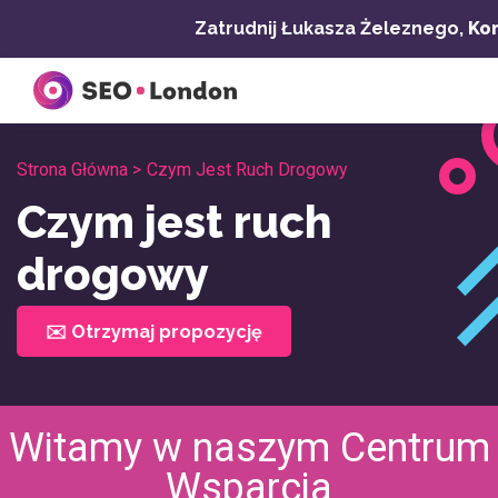
Przejdź
Zatrudnij Łukasza Żeleznego,
Kon
do
treści
Strona Główna >
Czym Jest Ruch Drogowy
Czym jest ruch
drogowy
✉️ Otrzymaj propozycję
Witamy w naszym Centrum
Wsparcia