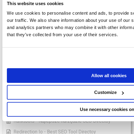
Jak dodać słowa kluczowe w Seo Yoast?
This website uses cookies
Pokaż wszystkie artykuły
( 96 )
We use cookies to personalise content and ads, to provide s
our traffic. We also share information about your use of our s
SEO-Tools
and analytics partners who may combine it with other informa
that they’ve collected from your use of their services.
Asodesk - Best SEO Tool Directoy
Boomerank - Najlepsze narzędzie SEO Directoy
Jetoctopus - Najlepsze narzędzie SEO Directoy
Keyword Hero - Najlepsze narzędzie SEO Directoy
Allow all cookies
Labrika - Najlepsze narzędzie SEO Directoy
Longtail Ux - Najlepsze narzędzie SEO Directoy
Customize
Marketingtracer - Najlepsze narzędzie SEO Directoy
Use necessary cookies on
Pulno - Najlepsze narzędzie SEO Directoy
Ranktools - Najlepsze narzędzie SEO Directoy
Redirection Io - Best SEO Tool Directoy