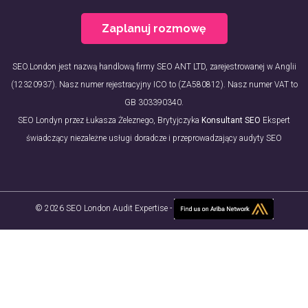
Zaplanuj rozmowę
SEO.London jest nazwą handlową firmy SEO ANT LTD, zarejestrowanej w Anglii
(12320937). Nasz numer rejestracyjny ICO to (ZA580812). Nasz numer VAT to
GB 303390340.
SEO Londyn przez Łukasza Żeleznego, Brytyjczyka
Konsultant SEO
Ekspert
świadczący niezależne usługi doradcze i przeprowadzający audyty SEO
© 2026 SEO London Audit Expertise -