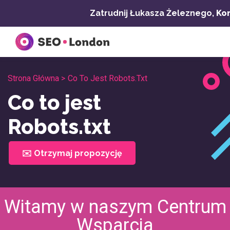
Przejdź
Zatrudnij Łukasza Żeleznego,
Kon
do
treści
Strona Główna >
Co To Jest Robots.txt
Co to jest
Robots.txt
✉️ Otrzymaj propozycję
Witamy w naszym Centrum
Wsparcia