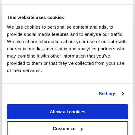
przynosi rezultaty. Istnieje kilka sztuczek, które
można zastosować przy niewielkim wysiłku.
Metody te mogą przynieść szybkie rezultaty,
This website uses cookies
które pozwolą dostrzec rzeczywiste postępy.
We use cookies to personalise content and ads, to
Chociaż istnieje wiele teorii na temat SEO i jego
provide social media features and to analyse our traffic.
wdrażania, poniższe sztuczki można
We also share information about your use of our site with
zastosować od razu z dobrym skutkiem.
our social media, advertising and analytics partners who
may combine it with other information that you’ve
provided to them or that they’ve collected from your use
Jak poprawić lokalne SEO
of their services.
Settings
Allow all cookies
Jak zoptymalizować treść
Customize
bloga pod kątem lokalnego