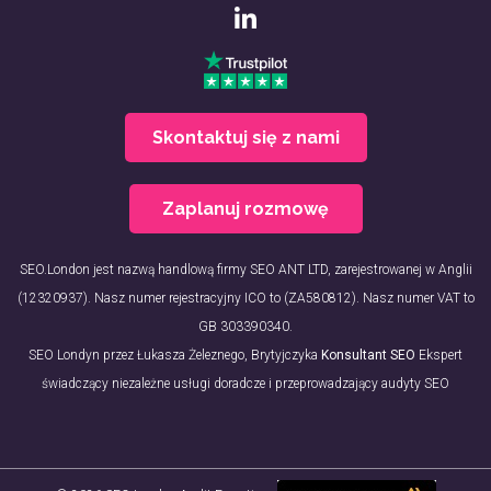
Skontaktuj się z nami
Zaplanuj rozmowę
SEO.London jest nazwą handlową firmy SEO ANT LTD, zarejestrowanej w Anglii
(12320937). Nasz numer rejestracyjny ICO to (ZA580812). Nasz numer VAT to
GB 303390340.
SEO Londyn przez Łukasza Żeleznego, Brytyjczyka
Konsultant SEO
Ekspert
świadczący niezależne usługi doradcze i przeprowadzający audyty SEO