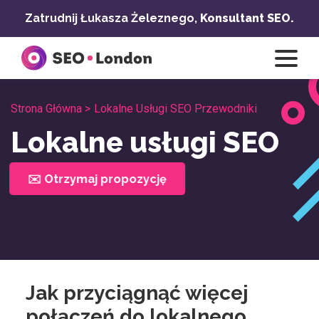
Przejdź
Zatrudnij Łukasza Żeleznego,
Konsultant SEO.
do
treści
Strona Główna >
Lokalne Usługi SEO Przewodniki
Lokalne usługi SEO
✉️ Otrzymaj propozycję
Jak przyciągnąć więcej
połączeń do lokalnego