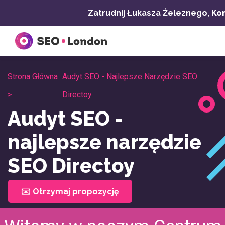
Przejdź
Zatrudnij Łukasza Żeleznego,
Kon
do
treści
Strona Główna
Audyt SEO - Najlepsze Narzędzie SEO
>
Directoy
Audyt SEO -
najlepsze narzędzie
SEO Directoy
✉️ Otrzymaj propozycję