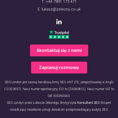
T:
+44 7891 173 471
E:
lukasz@zelezny.co.uk
Skontaktuj się z nami
Zaplanuj rozmowę
SEO.London jest nazwą handlową firmy SEO ANT LTD, zarejestrowanej w Anglii
(12320937). Nasz numer rejestracyjny ICO to (ZA580812). Nasz numer VAT to
GB 303390340.
SEO Londyn przez Łukasza Żeleznego, Brytyjczyka
Konsultant SEO
Ekspert
świadczący niezależne usługi doradcze i przeprowadzający audyty SEO