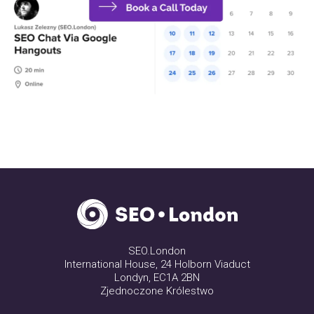
SEO.London
International House, 24 Holborn Viaduct
Londyn, EC1A 2BN
Zjednoczone Królestwo