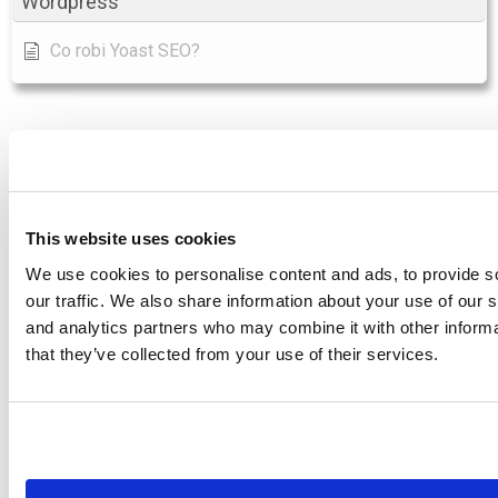
Wordpress
Co robi Yoast SEO?
Dostęp Przykładowa
analiza SEO GAP
This website uses cookies
We use cookies to personalise content and ads, to provide s
SEO.London sprawdził 35 stron internetowych i
our traffic. We also share information about your use of our s
ponad 150 000 słów kluczowych. Wynik z
and analytics partners who may combine it with other informa
ponad 5 milionów punktów danych
that they’ve collected from your use of their services.
prezentujemy poniżej.
Open Data Studio