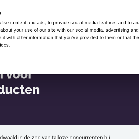
Huur Lukasz Zelezny In,
Een SEO Consultant.
s
ise content and ads, to provide social media features and to anal
Downloads
SEO Blog
Middelen
about your use of our site with our social media, advertising and
ies
t with other information that you’ve provided to them or that the
ices.
oducten
 voor
ducten
dwaald in de zee van talloze concurrenten bij