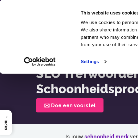
Overslaan
naar
This website uses cookie
inhoud
We use cookies to personal
SEO
We also share information 
Recens
partners who may combine i
from your use of their serv
Home >
SEO Trefwoorden Voor Schoonheidspr
Settings
SEO Trefwoorden
Schoonheidspro
✉️ Doe een voorstel
→
Index
Is jouw
schoonheid
merk
ver