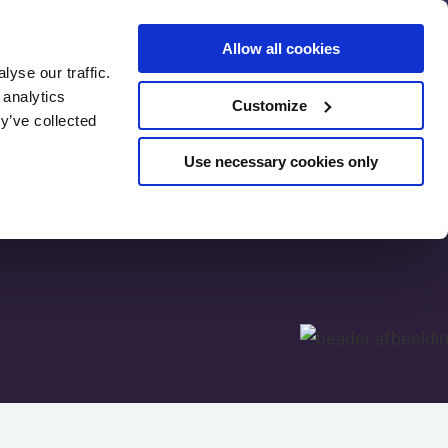
Allow all cookies
yse our traffic.
SEO Pre-
 analytics
Customize
Assessment
y’ve collected
Use necessary cookies only