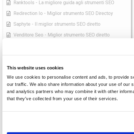
Ranktools - La migliore guida agli strumenti SEO
Redirection Io - Miglior strumento SEO Directoy
Saphyte - Il miglior strumento SEO diretto
Venditore Seo - Miglior strumento SEO diretto
Sellersprite - Miglior strumento SEO diretto
Senuto - Miglior strumento SEO diretto
Seo Audit - Il miglior strumento SEO diretto
This website uses cookies
Mostra tutti gli articoli
( 5 )
We use cookies to personalise content and ads, to provide s
our traffic. We also share information about your use of our s
Wordpress
and analytics partners who may combine it with other informa
Cosa fa Yoast SEO?
that they’ve collected from your use of their services.
Accedi a un esempio di