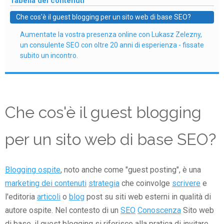
Tabella dei contenuti
Che cos'è il guest blogging per un sito web di base SEO?
Aumentate la vostra presenza online con Lukasz Zelezny,
un consulente SEO con oltre 20 anni di esperienza - fissate
subito un incontro.
Che cos'è il guest blogging
per un sito web di base SEO?
Blogging ospite
, noto anche come "guest posting", è una
marketing dei contenuti
strategia
che coinvolge
scrivere
e
l'editoria
articoli
o
blog
post su siti web esterni in qualità di
autore ospite. Nel contesto di un
SEO
Conoscenza
Sito web
di base, il guest blogging si riferisce alla pratica di invitare