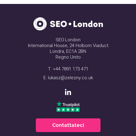
SEO.London
International House, 24 Holborn Viaduct
Londra, EC1A 2BN
Regno Unito
T:
+44 7891 173 471
E:
lukasz@zelezny.co.uk
Contattateci