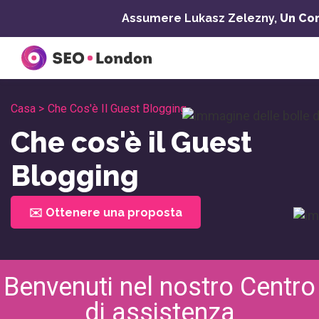
Vai
Assumere Lukasz Zelezny,
Un Con
al
contenuto
Casa >
Che Cos'è Il Guest Blogging
Che cos'è il Guest
Blogging
✉️ Ottenere una proposta
Benvenuti nel nostro Centro
di assistenza