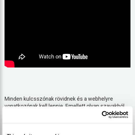
Minden kulcsszónak rövidnek és a webhelyre
vonatkozónak kell lennie. Emellett olyan szavakból
vagy kifejezésekből kell állniuk, amelyek más
kifejezések elején gyakran előfordulnak. A
részkérdések általában jól működnek kulcsszóként.
Ha például egy kerékpározással foglalkozó blogot