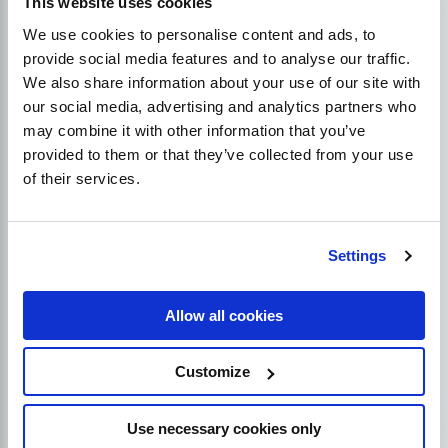
This website uses cookies
üzemeltet, akkor olyan kulcsszavakat használhat,
We use cookies to personalise content and ads, to
mint a "miért kerékpározik", "hogyan kerékpározik"
provide social media features and to analyse our traffic.
és "mi kerékpározik". Ezeket a magvas
We also share information about your use of our site with
kulcsszavakat kibővítheti más szavakkal.
our social media, advertising and analytics partners who
may combine it with other information that you’ve
Tippek a prediktív keresés
provided to them or that they’ve collected from your use
of their services.
használatához
Settings
Amikor végrehajtja
SEO kulcsszó kutatás
, érdemes
letiltani a Google néhány prediktív keresési opcióját.
A személyes eredmények az egyik ilyen lehetőség.
Allow all cookies
Ha engedélyezve van, a személyes eredmények a
Google prediktív keresését az Ön korábbi keresési
Customize
lekérdezései alapján személyre szabja. Mivel ezt a
funkciót SEO-kulcsszavak kiválasztására használja,
előfordulhat, hogy a korábbi keresési
Use necessary cookies only