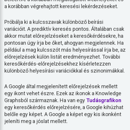
a korábban végrehajtott keresési lekérdezéseket.
Próbálja ki a kulcsszavak különböző beírási
variációit. A prediktív keresés pontos. Általában csak
akkor mutat előrejelzéseket a keresőkérdésekre, ha
pontosan úgy írja be őket, ahogyan megjelennek. Ha
például a mag kulcsszót más helyesírással írja be, az
előrejelzések külön listát eredményezhet. További
keresőkérdés-előrejelzésekhez kísérletezzen
különböző helyesírási variációkkal és szinonimákkal.
A Google által megjelenített előrejelzések mellett
egy ikont vehet észre. Ezek az ikonok a Knowledge
Graphsból származnak. Ha van egy
Tudásgrafikon
egy keresőkérdés előrejelzésére, a Google kihúzhat
belőle egy képet. A Google a képet egy kis ikonként
jeleníti meg a jóslat mellett.