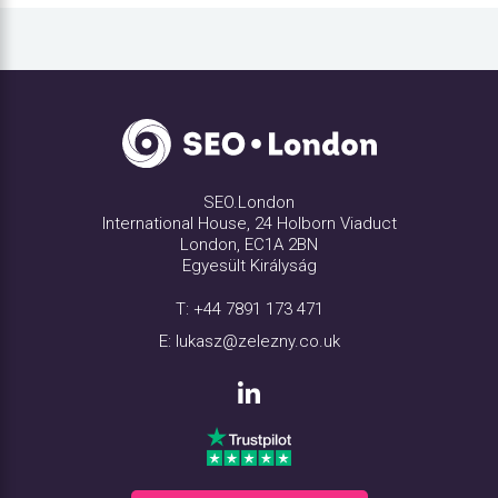
SEO.London
International House, 24 Holborn Viaduct
London, EC1A 2BN
Egyesült Királyság
T:
+44 7891 173 471
E:
lukasz@zelezny.co.uk