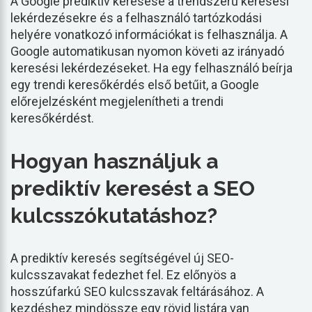
A Google prediktív keresése a trendszerű keresési
lekérdezésekre és a felhasználó tartózkodási
helyére vonatkozó információkat is felhasználja. A
Google automatikusan nyomon követi az irányadó
keresési lekérdezéseket. Ha egy felhasználó beírja
egy trendi keresőkérdés első betűit, a Google
előrejelzésként megjelenítheti a trendi
keresőkérdést.
Hogyan használjuk a
prediktív keresést a SEO
kulcsszókutatáshoz?
A prediktív keresés segítségével új SEO-
kulcsszavakat fedezhet fel. Ez előnyös a
hosszúfarkú SEO kulcsszavak feltárásához. A
kezdéshez mindössze egy rövid listára van