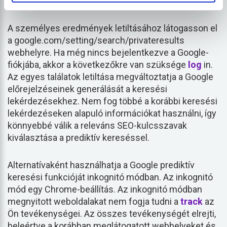
lekérdezéseken alapuló előrejelzéseket szeretné.
A személyes eredmények letiltásához látogasson el
a google.com/setting/search/privateresults
webhelyre. Ha még nincs bejelentkezve a Google-
fiókjába, akkor a következőkre van szüksége
log
in.
Az egyes találatok letiltása megváltoztatja a Google
előrejelzéseinek generálását a keresési
lekérdezésekhez. Nem fog többé a korábbi keresési
lekérdezéseken alapuló információkat használni, így
könnyebbé válik a releváns SEO-kulcsszavak
kiválasztása a prediktív kereséssel.
Alternatívaként használhatja a Google prediktív
keresési funkcióját inkognitó módban. Az inkognitó
mód egy Chrome-beállítás. Az inkognitó módban
megnyitott weboldalakat nem fogja tudni a
track
az
Ön tevékenységei. Az összes tevékenységét elrejti,
beleértve a korábban meglátogatott webhelyeket és