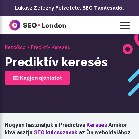
Ugrás
Lukasz Zelezny Felvétele,
SEO Tanácsadó.
a
tartalomra
Kezdőlap >
Prediktív Keresés
Prediktív keresés
✉️ Kapjon ajánlatot
Hogyan használjuk a Predictive
Keresés
Amikor
kiválasztja
SEO kulcsszavak
az Ön weboldalához