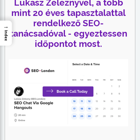
Lukasz Zeleznyvel, a több
mint 20 éves tapasztalattal
rendelkező SEO-
→
tanácsadóval - egyeztessen
Index
időpontot most.