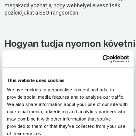
megakadályozhatja, hogy webhelyei elveszítsék
pozíciójukat a SEO-rangsorban.
Hogyan tudja nyomon követni
a weboldalára mutató
backlinkeket?
This website uses cookies
Két fő módja van a weboldalára mutató backlinkek
We use cookies to personalise content and ads, to
nyomon követésének. Mindkét módszer hatékony a
provide social media features and to analyse our traffic.
rossz visszautalások felderítésében. Önnek kell
We also share information about your use of our site with
kiválasztania, hogy melyik módszert választja. A
our social media, advertising and analytics partners who
backlinkek nyomon követésének két módszere a
may combine it with other information that you’ve
manuális backlink-ellenőrzés és az automatikus
provided to them or that they’ve collected from your use
backlink-ellenőrzés. A következő pontokban a backlin
of their services.