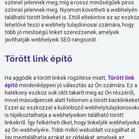
színnel jelennek meg, míg a rossz minőségűek piros
színnel jelennek meg. Nyomon követheti a webhelyén
található törött linkeket is. Ettől eltekintve ez az eszkö
lehetővé teszi a webhely tulajdonosai számára, hogy
több jó minőségű linket szerezzenek, amelyek
javíthatják webhelyeik SEO-rangsorát.
Törött link építő
Ha aggódik a törött linkek rögzítése miatt,
Törött link
építő
mindenképpen jó választás az Ön számára. Ez a
hatékony eszköz sok időt takarít meg az Ön részéről,
mivel másodpercek alatt felismeri a törött backlinkeket
Ezzel az eszközzel a különböző webhelytulajdonosok
is tájékoztathatja a webhelyeiken található törött
linkekről. Így felkérheti őket, hogy linkeljék webhelyeik
az Ön webhelyére. Több millió weboldalt vizsgálhat át.
Így megtalálhatja azokat az oldalakat, amelyek az