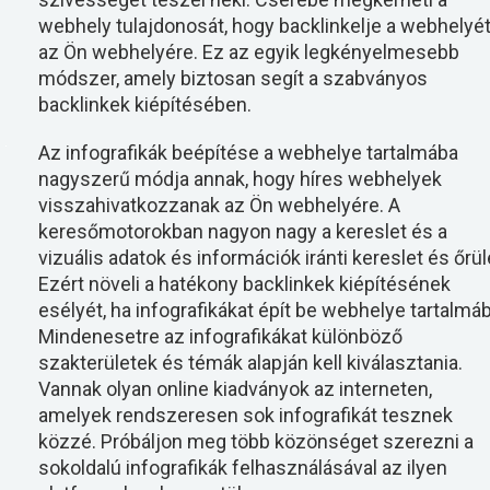
webhely tulajdonosát, hogy backlinkelje a webhelyé
az Ön webhelyére. Ez az egyik legkényelmesebb
módszer, amely biztosan segít a szabványos
backlinkek kiépítésében.
Az infografikák beépítése a webhelye tartalmába
nagyszerű módja annak, hogy híres webhelyek
visszahivatkozzanak az Ön webhelyére. A
keresőmotorokban nagyon nagy a kereslet és a
vizuális adatok és információk iránti kereslet és őrül
Ezért növeli a hatékony backlinkek kiépítésének
esélyét, ha infografikákat épít be webhelye tartalmáb
Mindenesetre az infografikákat különböző
szakterületek és témák alapján kell kiválasztania.
Vannak olyan online kiadványok az interneten,
amelyek rendszeresen sok infografikát tesznek
közzé. Próbáljon meg több közönséget szerezni a
sokoldalú infografikák felhasználásával az ilyen