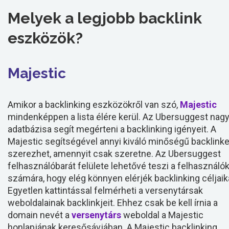
Melyek a legjobb backlink
eszközök?
Majestic
Amikor a backlinking eszközökről van szó,
Majestic
mindenképpen a lista élére kerül. Az Ubersuggest nag
adatbázisa segít megérteni a backlinking igényeit. A
Majestic segítségével annyi kiváló minőségű backlinke
szerezhet, amennyit csak szeretne. Az Ubersuggest
felhasználóbarát felülete lehetővé teszi a felhasználó
számára, hogy elég könnyen elérjék backlinking céljaik
Egyetlen kattintással felmérheti a versenytársak
weboldalainak backlinkjeit. Ehhez csak be kell írnia a
domain nevét a
versenytárs
weboldal a Majestic
honlapjának keresősávjában. A Majestic backlinking