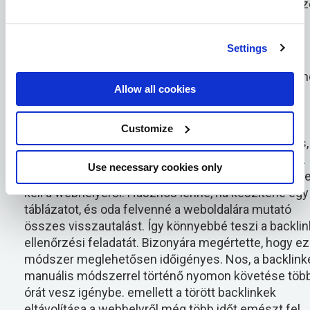
ellenőrzésének mindkét módszerét ismertetjük. Nézz
végig a következő pontokat, hogy meghatározhassa a
megfelelő módszert a maga számára.
Settings
A manuális backlink-ellenőrzési módszer során Ön
Allow all cookies
magának kell ellenőriznie a weboldalára mutató
összes backlinket. Minden egyes backlinkre rá kell
kattintania, hogy megerősítse, hogy a backlinkek
Customize
hitelesek-e vagy sem. Bár a legtöbb backlink hiteles,
néhány törött backlink is marad az Ön webhelyén. A
Use necessary cookies only
kézi módszerrel ezeket a törölt backlinkeket törölni
kell a webhelyéről. Hasznos lenne, ha készítene egy
táblázatot, és oda felvenné a weboldalára mutató
összes visszautalást. Így könnyebbé teszi a backlin
ellenőrzési feladatát. Bizonyára megértette, hogy ez
módszer meglehetősen időigényes. Nos, a backlink
manuális módszerrel történő nyomon követése töb
órát vesz igénybe. emellett a törött backlinkek
eltávolítása a webhelyről még több időt emészt fel.