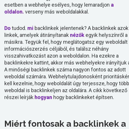
esetben a webhelye esélyes, hogy lemaradjon
a
oldalon.
verseny más weboldalakkal.
Do
tudod.
mi
backlinkek jelentenek? A backlinkek azok
linkek, amelyek átirányítanak
nézők
egyik helyszínről a
másikra. Tegyük fel, hogy meglátogatsz egy weboldalt
információszerzés céljából, és találsz néhány
visszahivatkozást azon a weboldalon. Ha ezekre a
backlinkekre kattint, akkor más webhelyekre irányítjuk á
A minőségi backlinkek száma nagyon fontos az adott
weboldal számára. Webhelytulajdonosként prioritáské
kell kezelnie, hogy weboldalát úgy terjessze, hogy töb
weboldal is backlinkeljen az oldalára. A cikk következő
részei leírják
hogyan
hogy backlinkeket építsen.
Miért fontosak a backlinkek a