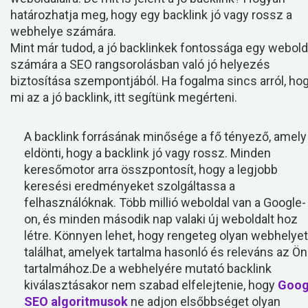
határozhatja meg, hogy egy backlink jó vagy rossz a
webhelye számára.
Mint már tudod, a jó backlinkek fontossága egy webold
számára a SEO rangsorolásban való jó helyezés
biztosítása szempontjából. Ha fogalma sincs arról, ho
mi az a jó backlink, itt segítünk megérteni.
A backlink forrásának minősége a fő tényező, amely
eldönti, hogy a backlink jó vagy rossz. Minden
keresőmotor arra összpontosít, hogy a legjobb
keresési eredményeket szolgáltassa a
felhasználóknak. Több millió weboldal van a Google-
on, és minden második nap valaki új weboldalt hoz
létre. Könnyen lehet, hogy rengeteg olyan webhelyet
találhat, amelyek tartalma hasonló és releváns az Ön
tartalmához.De a webhelyére mutató backlink
kiválasztásakor nem szabad elfelejtenie, hogy
Goog
SEO algoritmusok
ne adjon elsőbbséget olyan