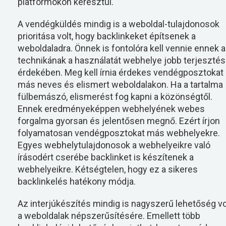
platformokon keresztül.
A vendégküldés mindig is a weboldal-tulajdonosok
prioritása volt, hogy backlinkeket építsenek a
weboldaladra. Önnek is fontolóra kell vennie ennek a
technikának a használatát webhelye jobb terjeszté
érdekében. Meg kell írnia érdekes vendégposztokat
más neves és elismert weboldalakon. Ha a tartalma
fülbemászó, elismerést fog kapni a közönségtől.
Ennek eredményeképpen webhelyének webes
forgalma gyorsan és jelentősen megnő. Ezért írjon
folyamatosan vendégposztokat más webhelyekre.
Egyes webhelytulajdonosok a webhelyeikre való
írásodért cserébe backlinket is készítenek a
webhelyeikre. Kétségtelen, hogy ez a sikeres
backlinkelés hatékony módja.
Az interjúkészítés mindig is nagyszerű lehetőség vo
a weboldalak népszerűsítésére. Emellett több