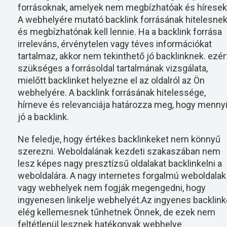
forrásoknak, amelyek nem megbízhatóak és híresek
A webhelyére mutató backlink forrásának hitelesne
és megbízhatónak kell lennie. Ha a backlink forrása
irreleváns, érvénytelen vagy téves információkat
tartalmaz, akkor nem tekinthető jó backlinknek. ezér
szükséges a forrásoldal tartalmának vizsgálata,
mielőtt backlinket helyezne el az oldalról az Ön
webhelyére. A backlink forrásának hitelessége,
hírneve és relevanciája határozza meg, hogy menny
jó a backlink.
Ne feledje, hogy értékes backlinkeket nem könnyű
szerezni. Weboldalának kezdeti szakaszában nem
lesz képes nagy presztízsű oldalakat backlinkelni a
weboldalára. A nagy internetes forgalmú weboldalak
vagy webhelyek nem fogják megengedni, hogy
ingyenesen linkelje webhelyét.Az ingyenes backlin
elég kellemesnek tűnhetnek Önnek, de ezek nem
feltétlenül lesznek hatékonyak webhelye