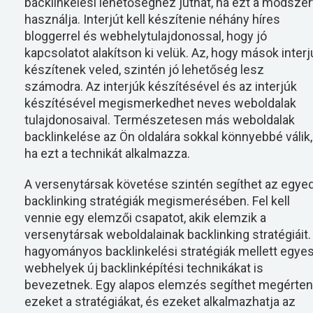
backlinkelési lehetőséghez juthat, ha ezt a módszer
használja. Interjút kell készítenie néhány híres
bloggerrel és webhelytulajdonossal, hogy jó
kapcsolatot alakítson ki velük. Az, hogy mások interj
készítenek veled, szintén jó lehetőség lesz
számodra. Az interjúk készítésével és az interjúk
készítésével megismerkedhet neves weboldalak
tulajdonosaival. Természetesen más weboldalak
backlinkelése az Ön oldalára sokkal könnyebbé válik,
ha ezt a technikát alkalmazza.
A versenytársak követése szintén segíthet az egyed
backlinking stratégiák megismerésében. Fel kell
vennie egy elemzői csapatot, akik elemzik a
versenytársak weboldalainak backlinking stratégiáit.
hagyományos backlinkelési stratégiák mellett egye
webhelyek új backlinképítési technikákat is
bevezetnek. Egy alapos elemzés segíthet megérten
ezeket a stratégiákat, és ezeket alkalmazhatja az