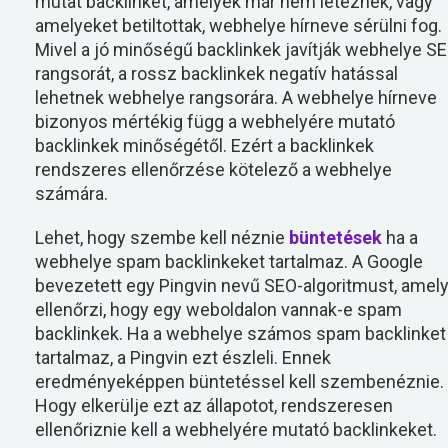
mutat backlinket, amelyek már nem léteznek, vagy
amelyeket betiltottak, webhelye hírneve sérülni fog.
Mivel a jó minőségű backlinkek javítják webhelye S
rangsorát, a rossz backlinkek negatív hatással
lehetnek webhelye rangsorára. A webhelye hírneve
bizonyos mértékig függ a webhelyére mutató
backlinkek minőségétől. Ezért a backlinkek
rendszeres ellenőrzése kötelező a webhelye
számára.
Lehet, hogy szembe kell néznie
büntetések
ha a
webhelye spam backlinkeket tartalmaz. A Google
bevezetett egy Pingvin nevű SEO-algoritmust, amel
ellenőrzi, hogy egy weboldalon vannak-e spam
backlinkek. Ha a webhelye számos spam backlinket
tartalmaz, a Pingvin ezt észleli. Ennek
eredményeképpen büntetéssel kell szembenéznie.
Hogy elkerülje ezt az állapotot, rendszeresen
ellenőriznie kell a webhelyére mutató backlinkeket.