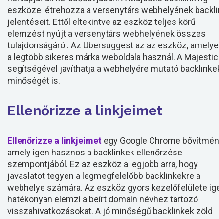
eszköze létrehozza a versenytárs webhelyének backli
jelentéseit. Ettől eltekintve az eszköz teljes körű
elemzést nyújt a versenytárs webhelyének összes
tulajdonságáról. Az Ubersuggest az az eszköz, amelye
a legtöbb sikeres márka weboldala használ. A Majestic
segítségével javíthatja a webhelyére mutató backlinke
minőségét is.
Ellenőrizze a linkjeimet
Ellenőrizze a linkjeimet
egy Google Chrome bővítmén
amely igen hasznos a backlinkek ellenőrzése
szempontjából. Ez az eszköz a legjobb arra, hogy
javaslatot tegyen a legmegfelelőbb backlinkekre a
webhelye számára. Az eszköz gyors kezelőfelülete ig
hatékonyan elemzi a beírt domain névhez tartozó
visszahivatkozásokat. A jó minőségű backlinkek zöld