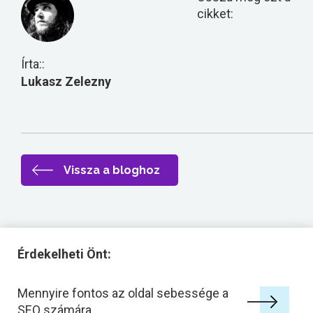
cikket:
Írta::
Lukasz Zelezny
Vissza a bloghoz
Érdekelheti Önt:
Mennyire fontos az oldal sebessége a
SEO számára