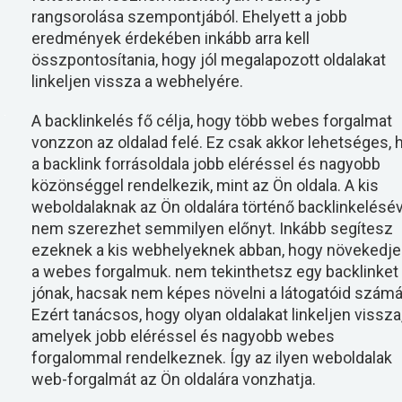
rangsorolása szempontjából. Ehelyett a jobb
eredmények érdekében inkább arra kell
összpontosítania, hogy jól megalapozott oldalakat
linkeljen vissza a webhelyére.
A backlinkelés fő célja, hogy több webes forgalmat
vonzzon az oldalad felé. Ez csak akkor lehetséges, 
a backlink forrásoldala jobb eléréssel és nagyobb
közönséggel rendelkezik, mint az Ön oldala. A kis
weboldalaknak az Ön oldalára történő backlinkelésév
nem szerezhet semmilyen előnyt. Inkább segítesz
ezeknek a kis webhelyeknek abban, hogy növekedj
a webes forgalmuk. nem tekinthetsz egy backlinket
jónak, hacsak nem képes növelni a látogatóid számá
Ezért tanácsos, hogy olyan oldalakat linkeljen vissza
amelyek jobb eléréssel és nagyobb webes
forgalommal rendelkeznek. Így az ilyen weboldalak
web-forgalmát az Ön oldalára vonzhatja.