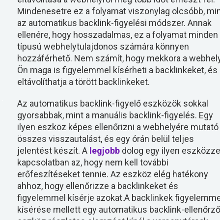
Mindenesetre ez a folyamat viszonylag olcsóbb, mi
az automatikus backlink-figyelési módszer. Annak
ellenére, hogy hosszadalmas, ez a folyamat minden
típusú webhelytulajdonos számára könnyen
hozzáférhető. Nem számít, hogy mekkora a webhely
Ön maga is figyelemmel kísérheti a backlinkeket, és
eltávolíthatja a törött backlinkeket.
Az automatikus backlink-figyelő eszközök sokkal
gyorsabbak, mint a manuális backlink-figyelés. Egy
ilyen eszköz képes ellenőrizni a webhelyére mutató
összes visszautalást, és egy órán belül teljes
jelentést készít. A
legjobb
dolog egy ilyen eszközze
kapcsolatban az, hogy nem kell további
erőfeszítéseket tennie. Az eszköz elég hatékony
ahhoz, hogy ellenőrizze a backlinkeket és
figyelemmel kísérje azokat.A backlinkek figyelemme
kísérése mellett egy automatikus backlink-ellenőrz