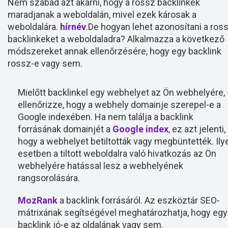
Nem szabad azt akarni, hogy a rossz backlinkek
maradjanak a weboldalán, mivel ezek károsak a
weboldalára.
hírnév
.De hogyan lehet azonosítani a ros
backlinkeket a weboldaladra? Alkalmazza a következő
módszereket annak ellenőrzésére, hogy egy backlink
rossz-e vagy sem.
Mielőtt backlinkel egy webhelyet az Ön webhelyére,
ellenőrizze, hogy a webhely domainje szerepel-e a
Google indexében. Ha nem találja a backlink
forrásának domainjét a
Google index
, ez azt jelenti,
hogy a webhelyet betiltották vagy megbüntették. Ily
esetben a tiltott weboldalra való hivatkozás az Ön
webhelyére hatással lesz a webhelyének
rangsorolására.
MozRank
a backlink forrásáról. Az eszköztár SEO-
mátrixának segítségével meghatározhatja, hogy egy
backlink jó-e az oldalának vagy sem.