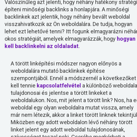
Valószínűleg azt jelenti, hogy néhány hatékony stratég
építeni minőségi backlinks a honlapjára. A minőségi
backlinkek azt jelentik, hogy néhány bevált weboldal
visszahivatkozik az Ön weboldalára. De tudja, hogyan
lehet ezt lehetővé tenni? Itt fogunk elmagyarázni néhá
okos stratégiát, amelyek elmagyarázzák, hogy
hogyan
kell backlinkelni az oldaladat
.
A törött linképítési módszer nagyon előnyös a
weboldalára mutató backlinkek építése
szempontjából. Ennél a módszernél a következőket
kell tennie
kapcsolatfelvétel
a különböző weboldal
tulajdonosai és jelentse a törött linkeket a
weboldalukon. Nos, mit jelent a törött link? Nos, ha 
weboldal egy olyan weboldalra mutat vissza, amely
már nem létezik, akkor a linket törött linknek tekintjü
Miközben egy adott weboldalon lévő néhány törött
linket jelent egy adott weboldal tulajdonosának,
szívességet teszel neki. Cserébe megkérheti a