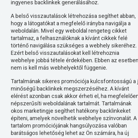
ingyenes backlinkek generálásához.
A belső visszautalások létrehozása segíthet abban,
hogy a látogatókat a megfelelő irányba navigálja a
weboldalán. Mivel egy weboldal rengeteg cikket
tartalmaz, a felhasználóknak a kívánt cikkek felé
történő navigálása szükséges a webhely sikeréhez.
Ezért belső visszautalásokat kell létrehoznia
webhelye jobbá tétele érdekében. Ebben az esetbe
nem is kell más webhelyektől függenie.
Tartalmának sikeres promóciója kulcsfontosságú a 
minőségű backlinkek megszerzéséhez. A kívánt
elérést azonban csak akkor érheti el, ha megfelelőe
népszerűsíti weboldalának tartalmát. Tartalmának
okos marketingje segíthet hatékony backlinkeket
építeni, amelyek növelhetik webhelye színvonalát. A
tartalom promóciójának hangsúlyozása valóban
barátságos lehetőség lehet az Ön számára, ha új