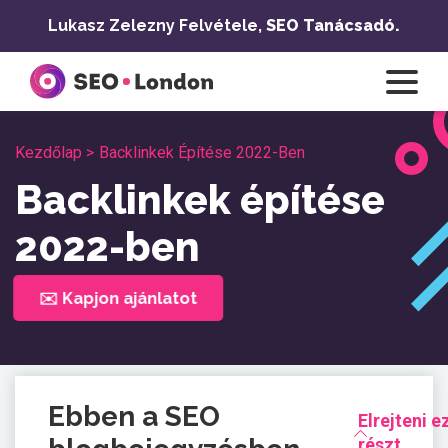
Ugrás
Lukasz Zelezny Felvétele,
SEO Tanácsadó.
a
tartalomra
Kezdőlap >
Backlinkek Építése 2022-Ben
Backlinkek építése
2022-ben
✉️ Kapjon ajánlatot
Ebben a SEO
Elrejteni e
részt