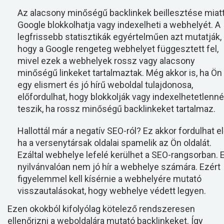
Az alacsony minőségű backlinkek beillesztése miatt
Google blokkolhatja vagy indexelheti a webhelyét. A
legfrissebb statisztikák egyértelműen azt mutatják,
hogy a Google rengeteg webhelyet függesztett fel,
mivel ezek a webhelyek rossz vagy alacsony
minőségű linkeket tartalmaztak. Még akkor is, ha Ön
egy elismert és jó hírű weboldal tulajdonosa,
előfordulhat, hogy blokkolják vagy indexelhetetlenné
teszik, ha rossz minőségű backlinkeket tartalmaz.
Hallottál már a negatív SEO-ról? Ez akkor fordulhat el
ha a versenytársak oldalai spamelik az Ön oldalát.
Ezáltal webhelye lefelé kerülhet a SEO-rangsorban. 
nyilvánvalóan nem jó hír a webhelye számára. Ezért
figyelemmel kell kísérnie a webhelyére mutató
visszautalásokat, hogy webhelye védett legyen.
Ezen okokból kifolyólag kötelező rendszeresen
ellenőrizni a weboldalára mutató backlinkeket. Így