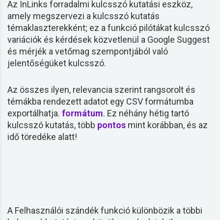
Az InLinks forradalmi
kulcsszó
kutatási eszköz,
amely megszervezi a
kulcsszó
kutatás
témaklaszterekként; ez a funkció pilótákat
kulcsszó
variációk és kérdések közvetlenül a
Google Suggest
és mérjék a vetőmag szempontjából való
jelentőségüket
kulcsszó
.
Az összes ilyen, relevancia szerint rangsorolt és
témákba rendezett adatot egy CSV formátumba
exportálhatja.
formátum
. Ez néhány hétig tartó
kulcsszó
kutatás, több
pontos
mint korábban, és az
idő töredéke alatt!
A Felhasználói szándék funkció különbözik a többi