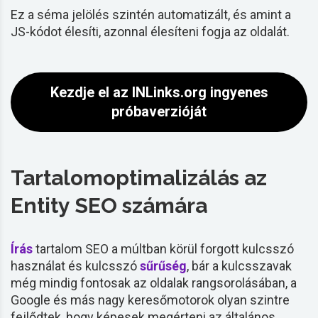
Ez a
séma
jelölés
szintén automatizált, és amint a
JS-kódot élesíti, azonnal élesíteni fogja az oldalát.
Kezdje el az INLinks.org ingyenes
próbaverzióját
Tartalomoptimalizálás az
Entity SEO számára
Írás
tartalom SEO a múltban körül forgott
kulcsszó
használat és
kulcsszó
sűrűség
, bár a kulcsszavak
még mindig fontosak az oldalak rangsorolásában, a
Google és más nagy keresőmotorok olyan szintre
fejlődtek, hogy képesek megérteni az általános