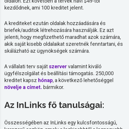
oldalon. Ezt követően a tervek havi $49-től
kezdődnek, ami 100 kreditet jelent.
A krediteket ezután oldalak hozzáadására és
briefek/auditok létrehozására használják. Ez azt
jelenti, hogy megfizethető maradhat azok számára,
akik saját kisebb oldalaikat szeretnék fenntartani, és
skálázható az ügynökségek számára.
A vállalati terv saját
szerver
valamint kiváló
ügyfélszolgálat és beállítási támogatás. 250,000
kreditet kapsz
hónap
, a következő lehetőséggel
növelje a címet.
bármikor.
Az InLinks fő tanulságai:
Összességében az InLinks egy kulcsfontosságú,