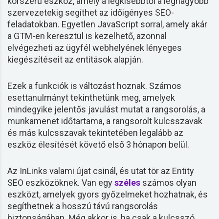
korszerű eszköz, amely a legkisebbtől a legnagyobb
szervezetekig segíthet az időigényes SEO-
feladatokban. Egyetlen JavaScript sorral, amely akár
a GTM-en keresztül is kezelhető, azonnal
elvégezheti az ügyfél webhelyének lényeges
kiegészítéseit az entitások alapján.
Ezek a funkciók is változást hoznak. Számos
esettanulmányt tekinthetünk meg, amelyek
mindegyike jelentős javulást mutat a rangsorolás, a
munkamenet időtartama, a rangsorolt kulcsszavak
és más kulcsszavak tekintetében legalább az
eszköz élesítését követő első 3 hónapon belül.
Az InLinks valami újat csinál, és utat tör az Entity
SEO eszközöknek. Van egy
széles
számos olyan
eszközt, amelyek gyors győzelmeket hozhatnak, és
segíthetnek a hosszú távú rangsorolás
biztonságában. Még akkor is, ha csak a
kulcsszó