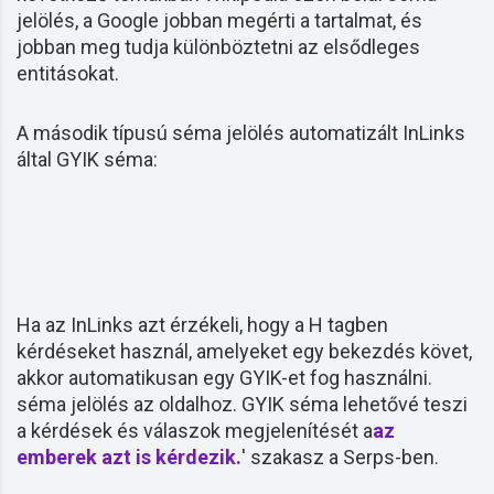
jelölés
, a Google jobban megérti a tartalmat, és
jobban meg tudja különböztetni az elsődleges
entitásokat.
A második típusú
séma
jelölés
automatizált InLinks
által GYIK
séma
:
Ha az InLinks azt érzékeli, hogy a H tagben
kérdéseket használ, amelyeket egy bekezdés követ,
akkor automatikusan egy GYIK-et fog használni.
séma
jelölés
az oldalhoz. GYIK
séma
lehetővé teszi
a kérdések és válaszok megjelenítését a
az
emberek azt is kérdezik.
' szakasz a Serps-ben.