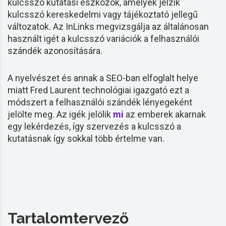
kulcsszó
kutatási eszközök, amelyek jelzik
kulcsszó
kereskedelmi vagy tájékoztató jellegű
változatok. Az InLinks megvizsgálja az általánosan
használt igét a
kulcsszó
variációk a felhasználói
szándék azonosítására.
A nyelvészet és annak a SEO-ban elfoglalt helye
miatt Fred Laurent technológiai igazgató ezt a
módszert a felhasználói szándék lényegeként
jelölte meg. Az igék jelölik
mi
az emberek akarnak
egy lekérdezés, így szervezés a
kulcsszó
a
kutatásnak így sokkal több értelme van.
Tartalomtervező