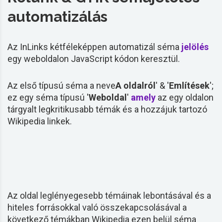
automatizálás
Az InLinks kétféleképpen automatizál
séma
jelölés
egy weboldalon JavaScript kódon keresztül.
Az első típusú
séma
a neve
A oldalról
' & '
Említések
';
ez egy
séma
típusú '
Weboldal
'
amely
az egy oldalon
tárgyalt legkritikusabb témák és a hozzájuk tartozó
Wikipedia
linkek
.
Az oldal leglényegesebb témáinak lebontásával és a
hiteles forrásokkal való összekapcsolásával a
következő témákban
Wikipedia
ezen belül
séma