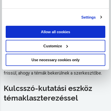
entitásokat.
Settings
Allow all cookies
A beépített szerkesztőből egy
író
frissíthet egy
meglévő oldalt, vagy új tartalmat hozhat létre,
Customize
miközben láthatja, hogy melyik téma
ötletek
(szervezetek) kell, hogy lefedjék. Az InLinks
Use necessary cookies only
tartalomszerkesztőhöz tartozik egy metrika, az
úgynevezett '
Tartalom
Score
', amely valós időben
frissül, ahogy a témák bekerülnek a szerkesztőbe.
Kulcsszó-kutatási eszköz
témaklaszterezéssel