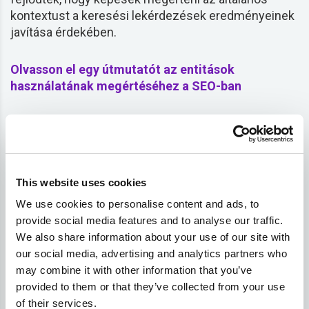
kontextust a keresési lekérdezések eredményeinek
javítása érdekében.
Olvasson el egy útmutatót az entitások
használatának megértéséhez a SEO-ban
Az InLinks funkciókat biztosít a meglévő tartalom
optimalizálásához vagy új tartalom létrehozásához,
amely a Entitások számára optimalizálva van több
területen is
nyelvek
(angol, francia, spanyol, olasz,
This website uses cookies
lengyel és német) (további nyelveket is felveszünk a
We use cookies to personalise content and ads, to
következő nyelvek közé
jövőbeli
).
provide social media features and to analyse our traffic.
We also share information about your use of our site with
A rendszer indításakor egy
auditálás
vagy rövid
our social media, advertising and analytics partners who
tartalmi tájékoztató az InLinks-en egy maggal
may combine it with other information that you’ve
kezdve
kulcsszó
, az InLinks
NLP
átfut a
top
10 oldalt
provided to them or that they’ve collected from your use
a Google SERP-ben, és megjeleníti a legjelentősebb
of their services.