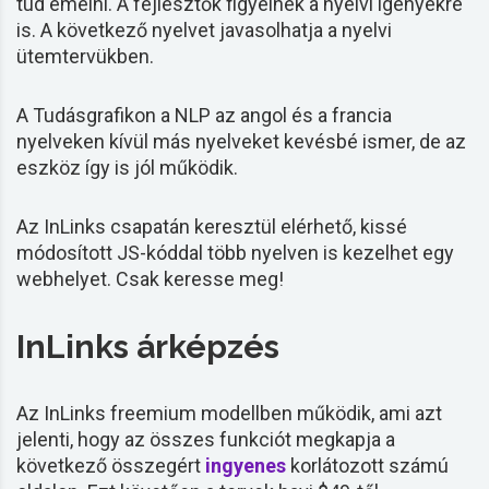
tud emelni. A fejlesztők figyelnek a nyelvi igényekre
is. A következő nyelvet javasolhatja a nyelvi
ütemtervükben.
A
Tudásgrafikon
a
NLP
az angol és a francia
nyelveken kívül más nyelveket kevésbé ismer, de az
eszköz így is jól működik.
Az InLinks csapatán keresztül elérhető, kissé
módosított JS-kóddal több nyelven is kezelhet egy
webhelyet. Csak keresse meg!
InLinks árképzés
Az InLinks freemium modellben működik, ami azt
jelenti, hogy az összes funkciót megkapja a
következő összegért
ingyenes
korlátozott számú