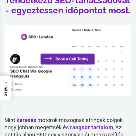
rendelkező SEO-tanácsadóval
- egyeztessen időpontot most.
→
Index
Mint
keresés
motorok mozognak stringek dolgok,
hogy jobban megértsék és
rangsor
tartalom
, Az
entitás alapú SEO egy viszonylag új megközelítés,