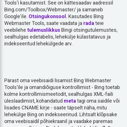
Tools'i kasutamist. See on kättesaadav aadressil
Bing.com/Toolbox/Webmaster/ ja sarnaneb
Google'ile.
Otsingukonsool
. Kasutades Bing
Webmaster Tools, saate vaadata ja
rada
teie
veebilehe
tulemuslikkus
Bingi otsingutulemustes,
sealhulgas edetabelis, lehekülje külastatavus ja
indekseeritud lehekülgede arv.
Pärast oma veebisaidi lisamist Bing Webmaster
Tools'ile ja omandiõiguse kontrollimist - Bing toetab
kolme kontrollimismeetodit, sealhulgas XML-faili
üleslaadimist, kohandatud
meta
tagi oma saidile või
lisades CNAME kirje - saate täpselt näha, mitu
lehekülge Bing on indekseerinud. Lihtsalt klõpsake
oma veebisaidil põhiekraanil ja vaadake paremas