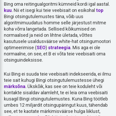
Bing oma reitingualgoritmi kümneid kordi igal aastal.
kuu
. Nii et isegi kui teie veebisait on esikohal
top
Bingi otsingutulemustes täna, võib uus
algoritmimuudatus homme selle järjestust mitme
koha võrra langetada. Sellised kõikumised on
normaalsed ja neid on lihtne ületada, võttes
kasutusele usaldusväärse white-hat otsingumootori
optimeerimise (
SEO
)
strateegia
. Mis aga ei ole
normaalne, on see, et B ei võta teie veebisaiti oma
otsinguindeksisse.
Kui Bing ei suuda teie veebisaiti indekseerida, ei ilmu
teie sait kuhugi Bingi otsingutulemustesse ühegi
märksõna
. Ükskõik, kas see on teie koduleht või
kontakte sisaldav alamleht, te ei leia oma veebisaiti
kusagil Bingi otsingutulemustes. Kuna Bing töötleb
umbes 12 miljardit otsingupäringut kuus, tähendab
see, et te kaotate märkimisväärse hulga liiklust,