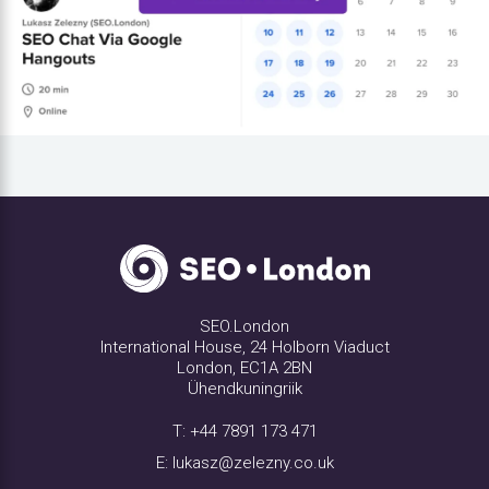
SEO.London
International House, 24 Holborn Viaduct
London, EC1A 2BN
Ühendkuningriik
T:
+44 7891 173 471
E:
lukasz@zelezny.co.uk