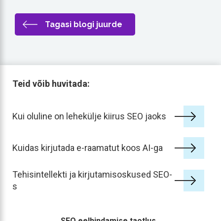
Tagasi blogi juurde
Teid võib huvitada:
Kui oluline on lehekülje kiirus SEO jaoks
Kuidas kirjutada e-raamatut koos AI-ga
Tehisintellekti ja kirjutamisoskused SEO-
s
SEO eelhindamise taotlus