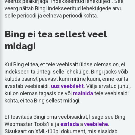
veerus pealkirjaga "Indekseeritud leheküljed". See
veerg näitab Bingi indekseeritud lehekülgede arvu
selle perioodi ja eelneva perioodi kohta.
Bing ei tea sellest veel
midagi
Kui Bing ei tea, et teie veebisait üldse olemas on, ei
indekseeri ta ühtegi selle lehekülge. Bingi jaoks võib
kuluda paarist päevast kuni mitme kuuni, enne kui ta
avastab veebisaidi.
uus veebileht
. Välja arvatud juhul,
kui on olemas tagasiside või
mainida
teie veebisaidi
kohta, ei tea Bing sellest midagi.
Et teavitada Bingi oma veebisaidist, lisage see Bing
Webmaster Tools'ile ja
esitada
a
veebilehe
.
Sisukaart on XML-tüüpi dokument, mis sisaldab