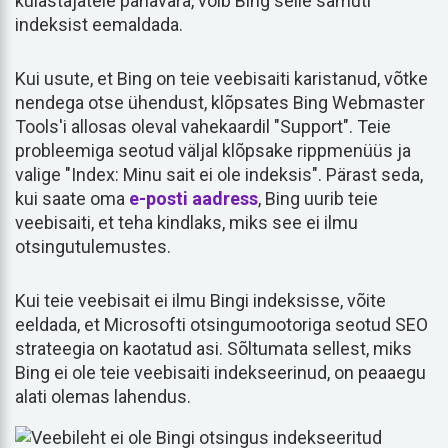
külastajatele pahavara, võib Bing selle samuti
indeksist eemaldada.
Kui usute, et Bing on teie veebisaiti karistanud, võtke
nendega otse ühendust, klõpsates Bing Webmaster
Tools'i allosas oleval vahekaardil "Support". Teie
probleemiga seotud väljal klõpsake rippmenüüs ja
valige "Index: Minu sait ei ole indeksis". Pärast seda,
kui saate oma
e-posti aadress
, Bing uurib teie
veebisaiti, et teha kindlaks, miks see ei ilmu
otsingutulemustes.
Kui teie veebisait ei ilmu Bingi indeksisse, võite
eeldada, et Microsofti otsingumootoriga seotud SEO
strateegia on kaotatud asi. Sõltumata sellest, miks
Bing ei ole teie veebisaiti indekseerinud, on peaaegu
alati olemas lahendus.