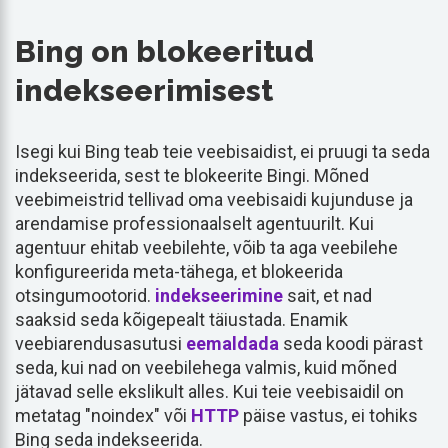
Bing on blokeeritud
indekseerimisest
Isegi kui Bing teab teie veebisaidist, ei pruugi ta seda
indekseerida, sest te blokeerite Bingi. Mõned
veebimeistrid tellivad oma veebisaidi kujunduse ja
arendamise professionaalselt agentuurilt. Kui
agentuur ehitab veebilehte, võib ta aga veebilehe
konfigureerida meta-tähega, et blokeerida
otsingumootorid.
indekseerimine
sait, et nad
saaksid seda kõigepealt täiustada. Enamik
veebiarendusasutusi
eemaldada
seda koodi pärast
seda, kui nad on veebilehega valmis, kuid mõned
jätavad selle ekslikult alles. Kui teie veebisaidil on
metatag "noindex" või
HTTP
päise vastus, ei tohiks
Bing seda indekseerida.