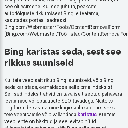
see oli esimene. Kui see juhtub, peaksite
autoriõiguste rikkumisest Bingile teatama,
kasutades portaali aadressil
Bing.com/Webmaster/Tools/ContentRemovalForm
(Bing.com/Webmaster/Tööriistad/ContentRemovalFor
Bing karistas seda, sest see
rikkus suuniseid
Kui teie veebisait rikub Bingi suuniseid, võib Bing
seda karistada, eemaldades selle oma indeksist.
Sellised indeksitrahvid on tavaliselt seotud pahavara
levitamise või ebaausate SEO-tavadega. Näiteks
lingifarmide kasutamine lingimahla suunamiseks
teie veebisaidile võib vallandada
karistus
. Kui teie
veebilehte on häkitud ja see levitab nüüd