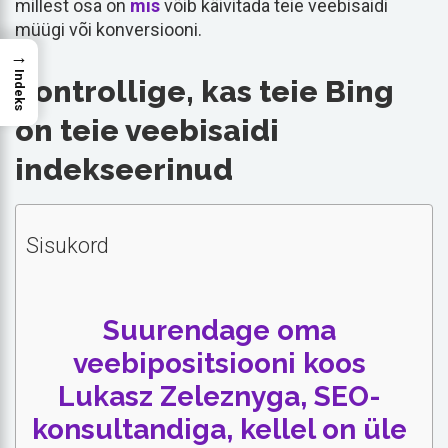
millest osa on
mis
võib käivitada teie veebisaidi
müügi või konversiooni.
→
Indeks
Kontrollige, kas teie Bing
on teie veebisaidi
indekseerinud
Sisukord
Suurendage oma
veebipositsiooni koos
Lukasz Zeleznyga, SEO-
konsultandiga, kellel on üle