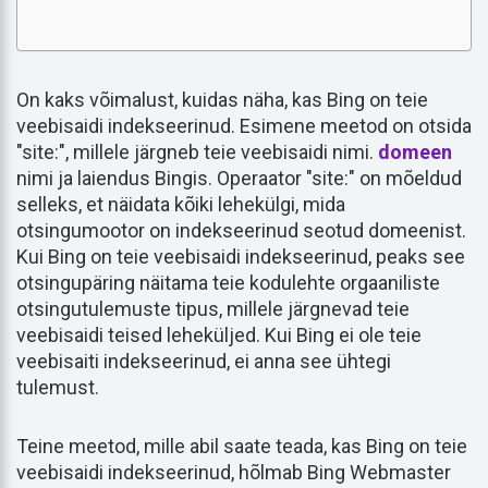
On kaks võimalust, kuidas näha, kas Bing on teie
veebisaidi indekseerinud. Esimene meetod on otsida
"site:", millele järgneb teie veebisaidi nimi.
domeen
nimi ja laiendus Bingis. Operaator "site:" on mõeldud
selleks, et näidata kõiki lehekülgi, mida
otsingumootor on indekseerinud seotud domeenist.
Kui Bing on teie veebisaidi indekseerinud, peaks see
otsingupäring näitama teie kodulehte orgaaniliste
otsingutulemuste tipus, millele järgnevad teie
veebisaidi teised leheküljed. Kui Bing ei ole teie
veebisaiti indekseerinud, ei anna see ühtegi
tulemust.
Teine meetod, mille abil saate teada, kas Bing on teie
veebisaidi indekseerinud, hõlmab Bing Webmaster