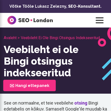
Skip
Võtke Tööle Lukasz Zelezny,
SEO-Konsultant.
to
content
Avaleht >
Veebileht Ei Ole Bingi Otsingus Indekseeritud
Veebileht ei ole
Bingi otsingus
indekseeritud
✉️ Hangi ettepanek
See on normaalne, et teie veebilehe
otsing
Bingi
edetabelis on kõikuv. Sarnaselt Google'ile muudab ka