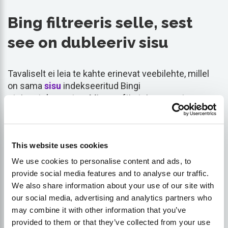
Bing filtreeris selle, sest
see on dubleeriv sisu
Tavaliselt ei leia te kahte erinevat veebilehte, millel
on sama
sisu
indekseeritud Bingi
otsingutulemustes. Microsofti otsingumootor
kasutab algoritmi, mis filtreerib automaatselt
dubleeritud sisuga veebilehti. Kui kolmel leheküljel
on sama sisu, püüab Bing tuvastada lehekülje, mis
This website uses cookies
avaldas selle esimesena, ja lisada selle lehekülje
oma otsingutulemustesse. Ülejäänud kaks
We use cookies to personalise content and ads, to
lehekülge filtreeritakse Bingi indeksist automaatselt
provide social media features and to analyse our traffic.
välja, sest need sisaldavad topelt sisu. Seda tehakse
We also share information about your use of our site with
selleks, et Bingi kasutajad näeksid
our social media, advertising and analytics partners who
otsingutulemustes unikaalseid lehekülgi.
may combine it with other information that you’ve
provided to them or that they’ve collected from your use