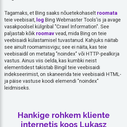
Tagamaks, et Bing saaks nõuetekohaselt
roomata
teie veebisait,
log
Bing Webmaster Tools'is ja avage
vasakpoolsel külgribal "Crawl Information". See
paljastab kõik
roomav
vead, mida Bing on teie
veebisaidi külastamisel tuvastanud. Kahjuks näitab
see ainult roomamisvigu; see ei näita, kas teie
veebisaidil on metatag "noindex" või HTTP-pealkirja
vastus. Ainus viis öelda, kas kumbki neist
elementidest takistab Bingil teie veebisaidi
indekseerimist, on skaneerida teie veebisaidi HTML-
ja päise vastuse koodi elemendi "noindex"
leidmiseks.
Hankige rohkem kliente
internetis koos Lukasz