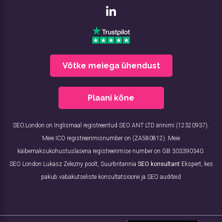
Võtke meiega ühendust
Plaani kõne
SEO.London on Inglismaal registreeritud SEO ANT LTD ärinimi (12320937).
Meie ICO registreerimisnumber on (ZA580812). Meie
käibemaksukohustuslasena registreerimise number on GB 303390340.
SEO London Lukasz Zelezny poolt, Suurbritannia
SEO konsultant
Ekspert, kes
pakub vabakutseliste konsultatsioone ja SEO auditeid