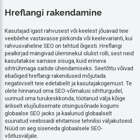
Hreflangi rakendamine
Kasutajad igast rahvusest või keelest jõuavad teie
veebilehe vastavasse piirkonda või keelevarianti, kui
rahvusvaheline SEO on tehtud õigesti. Hreflangi
pealkirjad mängivad üleminekul olulist rolli, sest neid
kasutatakse sarnase sisuga, kuid erineva
sihtrühmaga saitide ühendamiseks. Seetõttu võivad
ebaõiged hreflangi rakendused mõjutada
negatiivselt teie edetabelit ja kasutajakogemust. Te
olete hinnanud oma SEO-võimalusi sihtturgudel,
uurinud oma turukeskkonda, töötanud välja kõige
äriliselt elujõulisemate otsingusõnade kogumi
globaalse SEO jaoks ja kaalunud globaalselt
suunatud veebisaidi ehitamise tehnilisi väljakutseid.
Nüüd on aeg siseneda globaalsele SEO-
võitlusväljale.