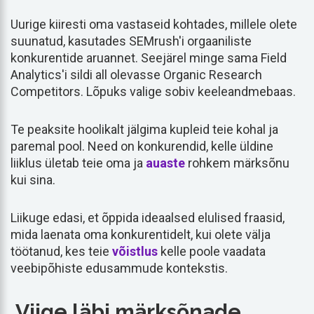
Uurige kiiresti oma vastaseid kohtades, millele olete
suunatud, kasutades SEMrush'i orgaaniliste
konkurentide aruannet. Seejärel minge sama Field
Analytics'i sildi all olevasse Organic Research
Competitors. Lõpuks valige sobiv keeleandmebaas.
Te peaksite hoolikalt jälgima kupleid teie kohal ja
paremal pool. Need on konkurendid, kelle üldine
liiklus ületab teie oma ja
auaste
rohkem märksõnu
kui sina.
Liikuge edasi, et õppida ideaalsed elulised fraasid,
mida laenata oma konkurentidelt, kui olete välja
töötanud, kes teie
võistlus
kelle poole vaadata
veebipõhiste edusammude kontekstis.
Viige läbi märksõnade