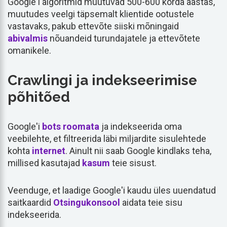
Google'i algoritmid muutuvad 500-600 korda aastas,
muutudes veelgi täpsemalt klientide ootustele
vastavaks, pakub ettevõte siiski mõningaid
abivalmis
nõuandeid turundajatele ja ettevõtete
omanikele.
Crawlingi ja indekseerimise
põhitõed
Google'i
bots
roomata
ja indekseerida oma
veebilehte, et filtreerida läbi miljardite sisulehtede
kohta
internet
. Ainult nii saab Google kindlaks teha,
millised kasutajad
kasum
teie sisust.
Veenduge, et laadige Google'i kaudu üles uuendatud
saitkaardid
Otsingukonsool
aidata teie sisu
indekseerida.