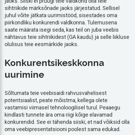
jaoks. Siiski ei pruugi teie valdkond olla teie
sihtriikide märksõnade jaoks järjestatud. Sellisel
juhul võite jätkata uurimistööd, sisestades oma
piirkondliku konkurendi valdkonna. Tulemusena
saate määrata isegi seda, kas teil on juba veebis
nähtavus teie sihtriikidest (GA kaudu) ja selle liikluse
olulisus teie eesmärkide jaoks.
Konkurentsikeskkonna
uurimine
Sõltumata teie veebisaidi rahvusvahelisest
potentsiaalist, peate mõistma, kellega olete
vastamisi viimasel tehnoloogilisel turul. Peaaegu
kindlasti tunnete ära oma riigi kõige elavamad
konkurendid. See ei tähenda siiski, et nad võiksid olla
oma veebipresentatsiooni poolest sama edukad.