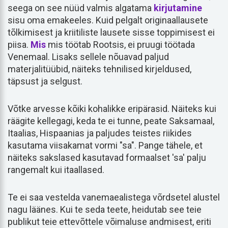
seega on see nüüd valmis algatama
kirjutamine
sisu oma emakeeles. Kuid pelgalt originaallausete
tõlkimisest ja kriitiliste lausete sisse toppimisest ei
piisa.
Mis
mis töötab Rootsis, ei pruugi töötada
Venemaal. Lisaks sellele nõuavad paljud
materjalitüübid, näiteks tehnilised kirjeldused,
täpsust ja selgust.
Võtke arvesse kõiki kohalikke eripärasid. Näiteks kui
räägite kellegagi, keda te ei tunne, peate Saksamaal,
Itaalias, Hispaanias ja paljudes teistes riikides
kasutama viisakamat vormi "sa". Pange tähele, et
näiteks sakslased kasutavad formaalset 'sa' palju
rangemalt kui itaallased.
Te ei saa vestelda vanemaealistega võrdsetel alustel
nagu läänes. Kui te seda teete, heidutab see teie
publikut teie ettevõttele võimaluse andmisest, eriti