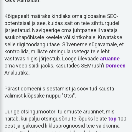
kaks võimalust.
Kõigepealt määrake kindlaks oma globaalne SEO-
potentsiaal ja see, kuidas sait on teie sihtturgudel
järjestatud. Navigeerige oma juhtpaneelil vaataja
asukohapõhisele keelele või sihtkohale. Kuvatakse
selle riigi toodangu tase. Süveneme sügavamale, et
kontrollida, milliste otsingulausetega teie leht
vastavas riigis järjestub. Looge ülevaade
aruanne
oma veebisaidi jaoks, kasutades SEMrush'i
Domeen
Analüütika.
Pärast domeeni sisestamist ja soovitud kausta
valimist klõpsake nuppu "Otsi".
Uurige otsingumootori tulemuste aruannet, mis
näitab, kui palju otsingusõnu te lõpuks leiate
top
100
eest ja igakuised liiklusprognoosid teie valdkonna