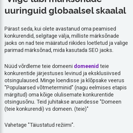
uuringuid globaalsel skaalal
Pärast seda, kui olete avastanud oma peamised
konkurendid, selgitage välja, milliste märksõnade
jaoks on nad teie määratud riikides loetletud ja valige
parimad märksõnad, mida kasutada SEO jaoks.
Nüüd võrdleme teie domeeni
domeenid
teie
konkurentide järjestuses levinud ja eksklusiivsed
otsingulaused. Minge loendisse ja klõpsake veerus
"Populaarsed võtmeterminid" (nagu eelmises etapis
märgitud) oma kõige olulisemate konkurentide
otsingusõnu. Teid juhitakse aruandesse "Domeen
(teie konkurendi) vs domeen. (teie)"
Vahetage "Täiustatud režiimi".