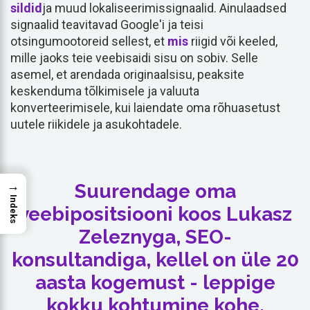
sildid
ja muud lokaliseerimissignaalid. Ainulaadsed
signaalid teavitavad Google'i ja teisi
otsingumootoreid sellest, et
mis
riigid või keeled,
mille jaoks teie veebisaidi sisu on sobiv. Selle
asemel, et arendada originaalsisu, peaksite
keskenduma tõlkimisele ja valuuta
konverteerimisele, kui laiendate oma rõhuasetust
uutele riikidele ja asukohtadele.
→
Suurendage oma
Indeks
veebipositsiooni koos Lukasz
Zeleznyga, SEO-
konsultandiga, kellel on üle 20
aasta kogemust - leppige
kokku kohtumine kohe.