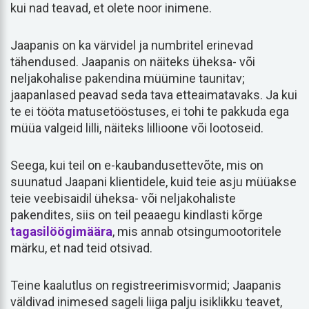
kui nad teavad, et olete noor inimene.
Jaapanis on ka värvidel ja numbritel erinevad
tähendused. Jaapanis on näiteks üheksa- või
neljakohalise pakendina müümine taunitav;
jaapanlased peavad seda tava etteaimatavaks. Ja kui
te ei tööta matusetööstuses, ei tohi te pakkuda ega
müüa valgeid lilli, näiteks lillioone või lootoseid.
Seega, kui teil on e-kaubandusettevõte, mis on
suunatud Jaapani klientidele, kuid teie asju müüakse
teie veebisaidil üheksa- või neljakohaliste
pakendites, siis on teil peaaegu kindlasti kõrge
tagasilöögimäära
, mis annab otsingumootoritele
märku, et nad teid otsivad.
Teine kaalutlus on registreerimisvormid; Jaapanis
väldivad inimesed sageli liiga palju isiklikku teavet,