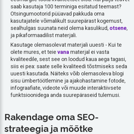
saab kasutaja 100 terminiga esitatud teemast?
Otsingumootorid püüavad pakkuda oma
kasutajatele võimalikult suurepärast kogemust,
sealhulgas suunata neid olema kasulikud,
otsene
,
ja pikaformaadilist materjali.
Kasutage olemasolevat materjali uuesti - Kui te
olete mures, et teie
vana
materjal ei vasta
kvaliteedile, sest see on loodud kaua aega tagasi,
siis ei pea: saate selle kvaliteedi tõstmiseks seda
uuesti kasutada. Näiteks võib olemasoleva blogi
sisu ümbertöötlemine ja ajakohastamine fotode,
infograafiate, videote või muude interaktiivsete
funktsioonidega anda suurepäraseid tulemusi.
Rakendage oma SEO-
strateegia ja mõõtke