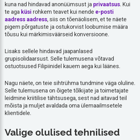
kuna nad hindavad anonüümsust ja
privaatsus
. Kui
te aga
küsi
rohkem teavet kui nende
e-posti
aadress
aadress
, siis on tõenäolisem, et te näete
pigem põrgatuste ja ostukorvist loobumise määra
tõusu kui märkimisväärseid konversioone.
Lisaks sellele hindavad jaapanlased
grupisolidaarsust. Selle tulemusena võtavad
ostuotsused Filipiinidel kauem aega kui läänes.
Nagu näete, on teie sihtrühma tundmine väga oluline.
Selle tulemusena on õigete tõlkijate ja toimetajate
leidmine kriitilise tähtsusega, sest nad aitavad teil
mõista ja muljet avaldada oma ülemaailmsetele
klientidele.
Valige olulised tehnilised