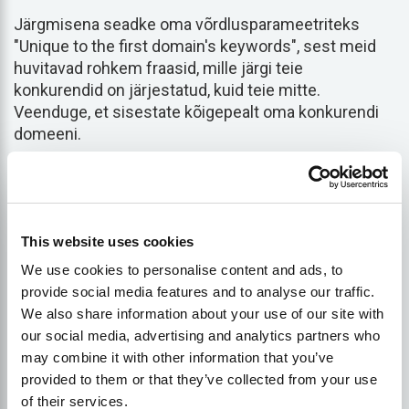
Järgmisena seadke oma võrdlusparameetriteks
"Unique to the first domain's keywords", sest meid
huvitavad rohkem fraasid, mille järgi teie
konkurendid on järjestatud, kuid teie mitte.
Veenduge, et sisestate kõigepealt oma konkurendi
domeeni.
Teile esitatakse terminite vorm, mille puhul teie
konkurendid, mitte teie, saavad liiklust. Enne nõus, et
sihtida mõned neist märksõnadest, peaksite välja
This website uses cookies
selgitama, millised neist on ulatuslik otsingumaht ja
madal raskusaste - millised neist on veelgi
We use cookies to personalise content and ads, to
tõenäolisemad, et juhtida külastajaid teie saidile.
provide social media features and to analyse our traffic.
We also share information about your use of our site with
our social media, advertising and analytics partners who
Pange selle saavutamiseks kasutusele täiustatud
may combine it with other information that you’ve
filtrid. Lisage märksõnad koos
otsingu maht
üle 500,
provided to them or that they’ve collected from your use
siis jätke välja need, mille otsingufraasi tüve tase on
of their services.
üle 60, lähtekohaks. Lõpuks valige "Apply" (1).