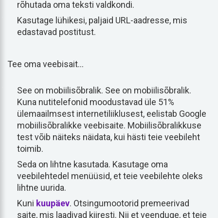
rõhutada oma teksti valdkondi.
Kasutage lühikesi, paljaid URL-aadresse, mis
edastavad postitust.
Tee oma veebisait...
See on mobiilisõbralik. See on mobiilisõbralik.
Kuna nutitelefonid moodustavad üle 51%
ülemaailmsest internetiliiklusest, eelistab Google
mobiilisõbralikke veebisaite. Mobiilisõbralikkuse
test võib näiteks näidata, kui hästi teie veebileht
toimib.
Seda on lihtne kasutada. Kasutage oma
veebilehtedel menüüsid, et teie veebilehte oleks
lihtne uurida.
Kuni
kuupäev
. Otsingumootorid premeerivad
saite, mis laadivad kiiresti. Nii et veenduge, et teie