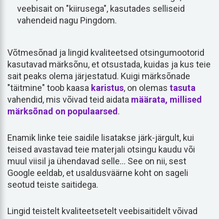
veebisait on "kiirusega", kasutades selliseid
vahendeid nagu Pingdom.
Võtmesõnad ja lingid kvaliteetsed otsingumootorid
kasutavad märksõnu, et otsustada, kuidas ja kus teie
sait peaks olema järjestatud. Kuigi märksõnade
"täitmine" toob kaasa
karistus
, on olemas
tasuta
vahendid, mis võivad teid aidata
määrata, millised
märksõnad on populaarsed
.
Enamik linke teie saidile lisatakse järk-järgult, kui
teised avastavad teie materjali otsingu kaudu või
muul viisil ja ühendavad selle... See on nii, sest
Google eeldab, et usaldusväärne koht on sageli
seotud teiste saitidega.
Lingid teistelt kvaliteetsetelt veebisaitidelt võivad