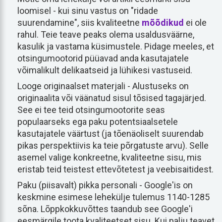
loomisel - kui sinu vastus on "ridade
suurendamine", siis kvaliteetne
mõõdikud
ei ole
rahul. Teie teave peaks olema usaldusväärne,
kasulik ja vastama küsimustele. Pidage meeles, et
otsingumootorid püüavad anda kasutajatele
võimalikult delikaatseid ja lühikesi vastuseid.
Looge originaalset materjali - Alustuseks on
originaalita või väänatud sisul tõsised tagajärjed.
See ei tee teid otsingumootorite seas
populaarseks ega paku potentsiaalsetele
kasutajatele väärtust (ja tõenäoliselt suurendab
pikas perspektiivis ka teie põrgatuste arvu). Selle
asemel valige konkreetne, kvaliteetne sisu, mis
eristab teid teistest ettevõtetest ja veebisaitidest.
Paku (piisavalt) pikka personali - Google'is on
keskmine esimese lehekülje tulemus 1140-1285
sõna. Lõppkokkuvõttes taandub see Google'i
eesmärgile toota kvaliteetset sisu. Kui palju teavet