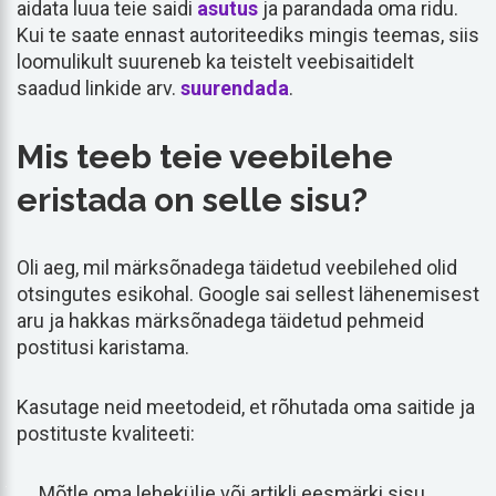
aidata luua teie saidi
asutus
ja parandada oma ridu.
Kui te saate ennast autoriteediks mingis teemas, siis
loomulikult suureneb ka teistelt veebisaitidelt
saadud linkide arv.
suurendada
.
Mis teeb teie veebilehe
eristada on selle sisu?
Oli aeg, mil märksõnadega täidetud veebilehed olid
otsingutes esikohal. Google sai sellest lähenemisest
aru ja hakkas märksõnadega täidetud pehmeid
postitusi karistama.
Kasutage neid meetodeid, et rõhutada oma saitide ja
postituste kvaliteeti:
Mõtle oma lehekülje või artikli eesmärki sisu