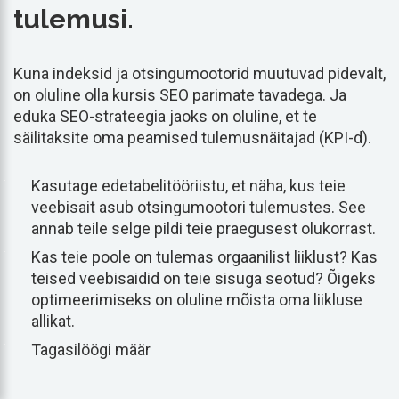
tulemusi.
Kuna indeksid ja otsingumootorid muutuvad pidevalt,
on oluline olla kursis SEO parimate tavadega. Ja
eduka SEO-strateegia jaoks on oluline, et te
säilitaksite oma peamised tulemusnäitajad (KPI-d).
Kasutage edetabelitööriistu, et näha, kus teie
veebisait asub otsingumootori tulemustes. See
annab teile selge pildi teie praegusest olukorrast.
Kas teie poole on tulemas orgaanilist liiklust? Kas
teised veebisaidid on teie sisuga seotud? Õigeks
optimeerimiseks on oluline mõista oma liikluse
allikat.
Tagasilöögi määr