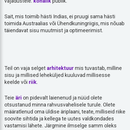
vajadustele.
kohalik
publik.
Sait, mis toimib hästi Indias, ei pruugi sama hästi
toimida Austraalias või Ühendkuningriigis, mis nõuab
täiendavat sisu muutmist ja optimeerimist.
Teil on vaja selget
arhitektuur
mis tuvastab, milline
sisu ja millised leheküljed kuuluvad millisesse
keelde või
riik
.
Teie
äri
on pidevalt laienenud ja nüüd olete
otsustanud minna rahvusvahelisele turule. Olete
määratlenud oma üldise äriplaani, teate, milliseid riike
soovite sihtida ja kellega te uutes valdkondades
vastamisi lähete. Järgmine ilmselge samm oleks