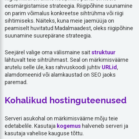
eesmärgistamise strateegia. Riigipõhine suunamine
on parim võimalus konkreetse sihtrühma või riigi
sihtimiseks. Näiteks, kuna meie jaemüüja on
peamiselt huvitatud Madalmaadest, oleks riigipõhine
suunamine suurepärane strateegia.
Seejärel valige oma välismaine sait
struktuur
lähtuvalt teie sihtrühmast. Seal on märkimisväärne
arutelu selle üle, kas rahvuskoodi juhtiv
URLid
,
alamdomeenid või alamkaustad on SEO jaoks
paremad.
Kohalikud hostinguteenused
Serveri asukohal on märkimisväärne mõju teie
edetabelile. Kasutaja
kogemus
halveneb serveri ja
kasutaja vahelise kauguse tõttu.