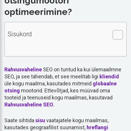
otsingumootori
optimeerimine?
Sisukord
Rahvusvaheline
SEO on tuntud ka kui ülemaailmne
SEO, ja see tähendab, et see meelitab ligi
kliendid
üle kogu maailma, kasutades mitmeid
globaalne
otsing
mootorid. Ettevõtjad, kes müüvad oma
tooteid ja teenuseid kogu maailmas, kasutavad
Rahvusvaheline SEO
.
Saate sihtida
sisu
vaatajatele kogu maailmas,
kasutades geograafilist suunamist,
hreflangi