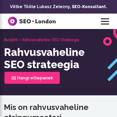
Skip
Võtke Tööle Lukasz Zelezny,
SEO-Konsultant.
to
content
Avaleht >
Rahvusvaheline SEO Strateegia
Rahvusvaheline
SEO strateegia
✉️ Hangi ettepanek
Mis on rahvusvaheline