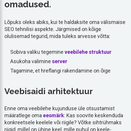
omadused.
Lõpuks oleks abiks, kui te haldaksite oma välismaise
SEO tehnilisi aspekte. Järgmised on kõige
olulisemad tegurid, mida tuleks arvesse võtta:
Sobiva valiku tegemine
veebilehe struktuur
Asukoha valimine
server
Tagamine, et hreflangi rakendamine on õige
Veebisaidi arhitektuur
Enne oma veebilehe kujunduse üle otsustamist
määratlege oma
eesmärk
: Kas soovite keskenduda
konkreetsele keelele või riigile? Võtke sihtrühmaks
riigid, millel on ühine keel, mille puhul on keele-