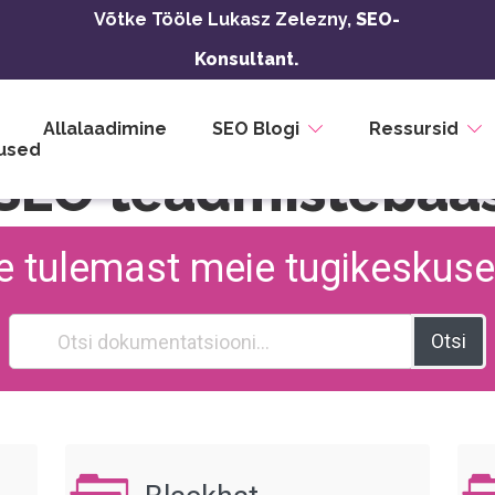
Võtke Tööle Lukasz Zelezny,
SEO-
Konsultant.
Allalaadimine
SEO Blogi
Ressursid
used
SEO teadmistebaa
e tulemast meie tugikeskus
Otsi