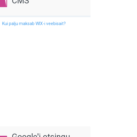
CMS
Kui palju maksab WIX-i veebisait?
Google'i otsingu