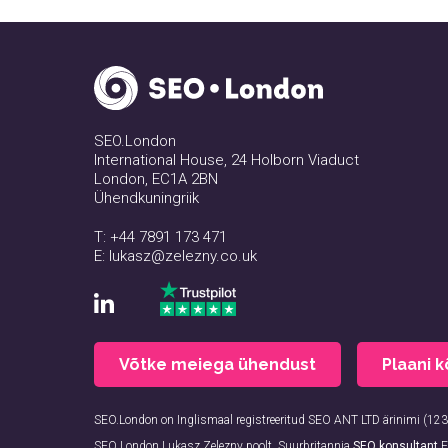
SEO.London
International House, 24 Holborn Viaduct
London, EC1A 2BN
Ühendkuningriik
T:
+44 7891 173 471
E:
lukasz@zelezny.co.uk
Võtke meiega ühendust
Plaani 
SEO.London on Inglismaal registreeritud SEO ANT LTD ärinimi (1
SEO London Lukasz Zelezny poolt, Suurbritannia
SEO konsultant
E