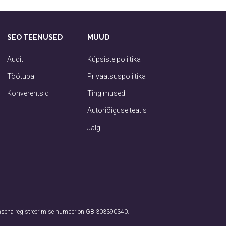
SEO TEENUSED
MUUD
Audit
Küpsiste poliitika
Töötuba
Privaatsuspoliitika
Konverentsid
Tingimused
Autoriõiguse teatis
Jälg
lasena registreerimise number on GB 303390340.