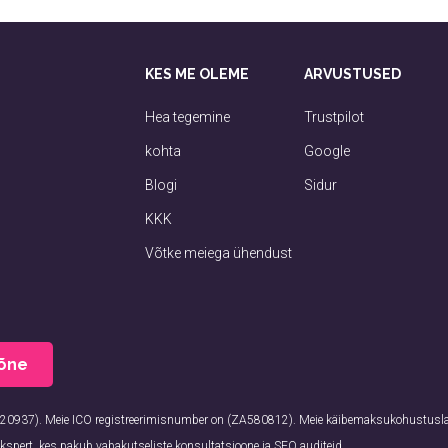
KES ME OLEME
ARVUSTUSED
Hea tegemine
Trustpilot
kohta
Google
Blogi
Sidur
KKK
Võtke meiega ühendust
kõne
2320937). Meie ICO registreerimisnumber on (ZA580812). Meie käibemaksukohustus
kspert, kes pakub vabakutseliste konsultatsioone ja SEO auditeid