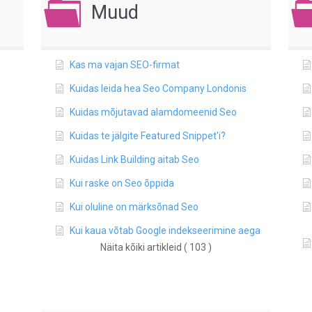
Muud
Kas ma vajan SEO-firmat
Kuidas leida hea Seo Company Londonis
Kuidas mõjutavad alamdomeenid Seo
Kuidas te jälgite Featured Snippet'i?
Kuidas Link Building aitab Seo
Kui raske on Seo õppida
Kui oluline on märksõnad Seo
Kui kaua võtab Google indekseerimine aega
Näita kõiki artikleid ( 103 )