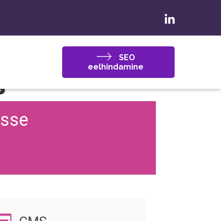
SEO
eelhindamine
s
esse