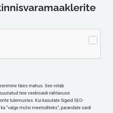
kinnisvaramaaklerite
erimine täies mahus. See viitab
suunatud teie veebisaidi nähtavuse
ite tulemustes. Kui kasutate õigeid SEO-
ka "valge mütsi meetoditeks", parandate saidi