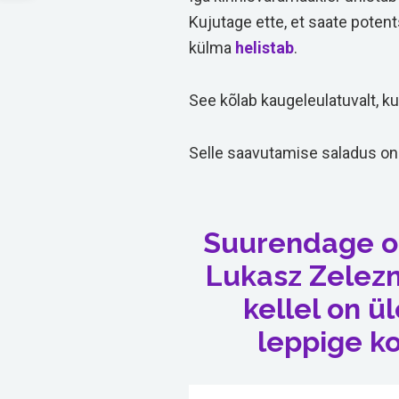
Kujutage ette, et saate poten
külma
helistab
.
See kõlab kaugeleulatuvalt, ku
Selle saavutamise saladus o
Suurendage om
Lukasz Zelezn
kellel on ü
leppige k