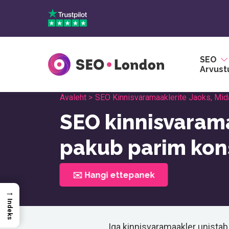
Skip
to
content
SEO
Arvust
Avaleht >
SEO Kinnisvaramaaklerite Jaoks, Mid
SEO kinnisvarama
pakub parim kon
✉️ Hangi ettepanek
→
Indeks
Iga kinnisvaramaakler unistab