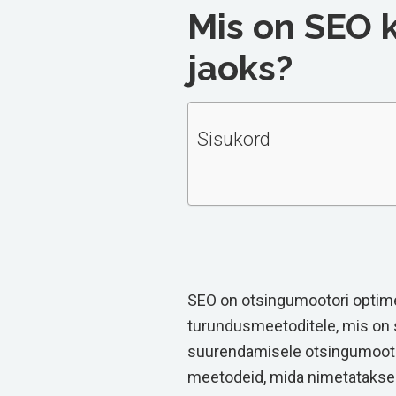
Mis on SEO 
jaoks?
Sisukord
SEO on otsingumootori optime
turundusmeetoditele, mis on 
suurendamisele otsingumootor
meetodeid, mida nimetatakse 