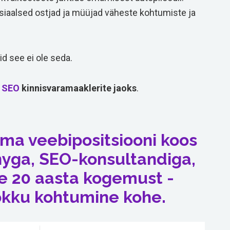
tsiaalsed ostjad ja müüjad väheste kohtumiste ja
id see ei ole seda.
n
SEO
kinnisvaramaaklerite jaoks
.
a veebipositsiooni koos
yga, SEO-konsultandiga,
le 20 aasta kogemust -
okku kohtumine kohe.