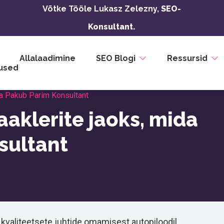
Võtke Tööle Lukasz Zelezny,
SEO-
Konsultant.
Allalaadimine
SEO Blogi
Ressursid
used
a Pakub Parim Konsultant
aklerite jaoks, mida
sultant
 kvaliteetsete juhtide omamisest autopiloodil.