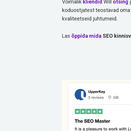
Võimalik
kliendid
Will
otsing
j
koduostjatest teostavad om
kvaliteetseid juhtumeid.
Las
õppida
mida
SEO kinnisv