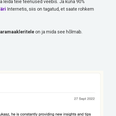
a leida teie teenused veebis. Ja kuna 90%
a
äri
Internetis, siis on tagatud, et saate rohkem
aramaakleritele
on ja mida see hõlmab.