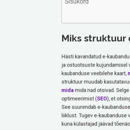
Sisukord
Miks struktuur
Hästi kavandatud e-kaubandus
ja ostuotsuste kujundamisel v
kaubanduse veebilehe kaart,
struktuur muudab kasutatavuse 
mida
mida nad otsivad. Selge
optimeerimist (
SEO
), et ots
See suurendab e-kaubanduse 
liiklust. Tugev e-kaubanduse 
kuna külastajad jäävad tõenäo