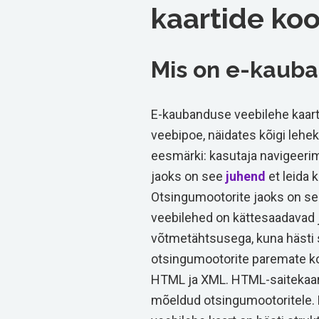
kaartide ko
Mis on e-kauba
E-kaubanduse veebilehe kaar
veebipoe, näidates kõigi lehe
eesmärki: kasutaja navigeeri
jaoks on see
juhend
et leida k
Otsingumootorite jaoks on see 
veebilehed on kättesaadavad j
võtmetähtsusega, kuna hästi st
otsingumootorite paremate ko
HTML ja XML. HTML-saitekaard
mõeldud otsingumootoritele. 