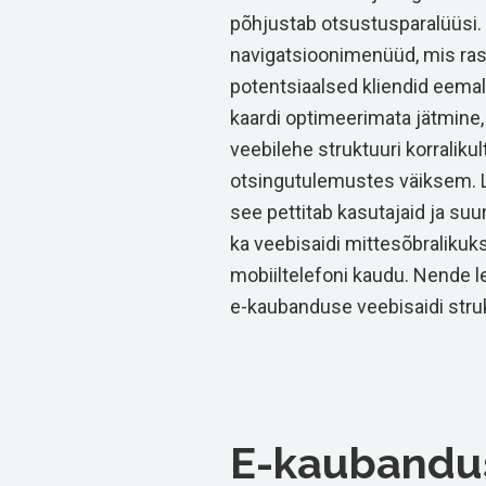
põhjustab otsustusparalüüsi. 
navigatsioonimenüüd, mis ras
potentsiaalsed kliendid eemal
kaardi optimeerimata jätmine
veebilehe struktuuri korraliku
otsingutulemustes väiksem. Li
see pettitab kasutajaid ja su
ka veebisaidi mittesõbralikuk
mobiiltelefoni kaudu. Nende l
e-kaubanduse veebisaidi struk
E-kaubandu