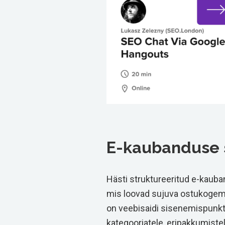
E-kaubanduse 
Hästi struktureeritud e-kaub
mis loovad sujuva ostukogemu
on veebisaidi sisenemispunktik
kategooriatele, eripakkumiste