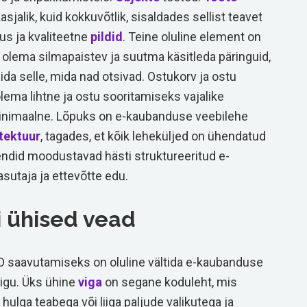
jalik, kuid kokkuvõtlik, sisaldades sellist teavet
us ja kvaliteetne
pildid
. Teine oluline element on
olema silmapaistev ja suutma käsitleda päringuid,
eida selle, mida nad otsivad. Ostukorv ja ostu
ema lihtne ja ostu sooritamiseks vajalike
nimaalne. Lõpuks on e-kaubanduse veebilehe
tektuur
, tagades, et kõik leheküljed on ühendatud
ndid moodustavad hästi struktureeritud e-
sutaja ja ettevõtte edu.
i ühised vead
 saavutamiseks on oluline vältida e-kaubanduse
vigu. Üks ühine
viga
on segane koduleht, mis
hulga teabega või liiga paljude valikutega ja