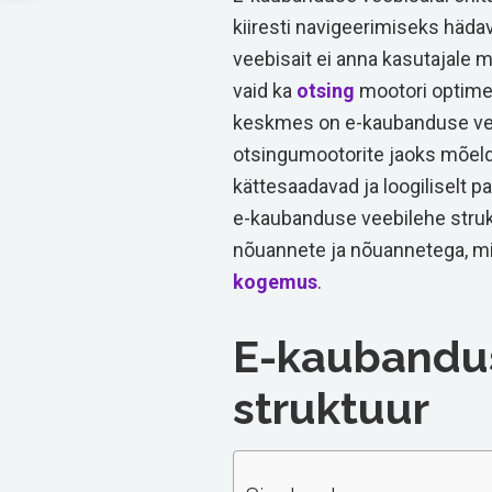
kiiresti navigeerimiseks häda
veebisait ei anna kasutajale mi
vaid ka
otsing
mootori optimee
keskmes on e-kaubanduse veeb
otsingumootorite jaoks mõeldu
kättesaadavad ja loogiliselt p
e-kaubanduse veebilehe strukt
nõuannete ja nõuannetega, mis
kogemus
.
E-kaubandus
struktuur