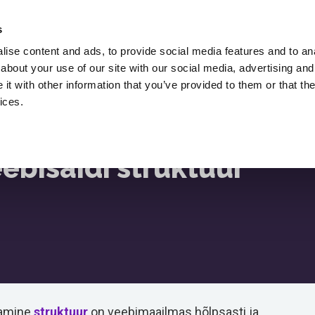
Võtke Tööle Lukasz Zelezny,
SEO-
s
Konsultant.
ise content and ads, to provide social media features and to anal
about your use of our site with our social media, advertising and
Allalaadimine
SEO Blogi
Ressursid
t with other information that you’ve provided to them or that the
used
ices.
bisaidi struktuur
tamine
struktuur
on veebimaailmas hõlpsasti ja