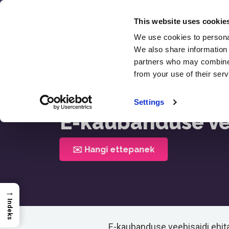
Skip
to
This website uses cookie
content
We use cookies to personal
We also share information 
SEO
partners who may combine i
Arvust
from your use of their serv
Avaleht >
E-Kaubanduse Veebisaidi Struktuur
Settings
E-kaubanduse vee
✉️ Hangi ettepanek
→
Indeks
E-kaubanduse veebisaidi ehi