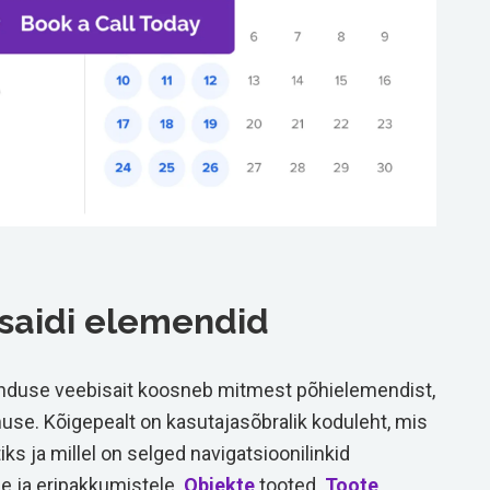
saidi elemendid
anduse veebisait koosneb mitmest põhielemendist,
se. Kõigepealt on kasutajasõbralik koduleht, mis
s ja millel on selged navigatsioonilinkid
le ja eripakkumistele.
Objekte
tooted.
Toote