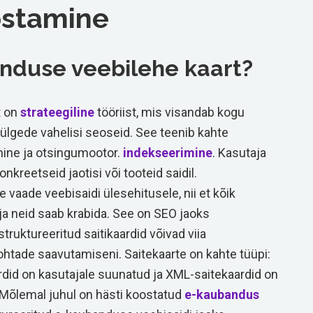
ostamine
nduse veebilehe kaart?
t on
strateegiline
tööriist, mis visandab kogu
külgede vahelisi seoseid. See teenib kahte
mine ja otsingumootor.
indekseerimine
. Kasutaja
onkreetseid jaotisi või tooteid saidil.
vaade veebisaidi ülesehitusele, nii et kõik
a neid saab krabida. See on SEO jaoks
ruktureeritud saitikaardid võivad viia
htade saavutamiseni. Saitekaarte on kahte tüüpi:
id on kasutajale suunatud ja XML-saitekaardid on
Mõlemal juhul on hästi koostatud
e-kaubandus