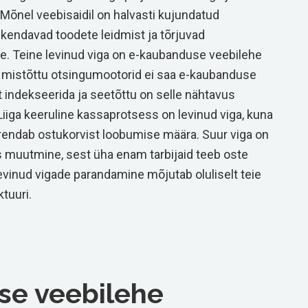
Mõnel veebisaidil on halvasti kujundatud
kendavad toodete leidmist ja tõrjuvad
e. Teine levinud viga on e-kaubanduse veebilehe
, mistõttu otsingumootorid ei saa e-kaubanduse
lt indekseerida ja seetõttu on selle nähtavus
iga keeruline kassaprotsess on levinud viga, kuna
urendab ostukorvist loobumise määra. Suur viga on
s muutmine, sest üha enam tarbijaid teeb oste
evinud vigade parandamine mõjutab oluliselt teie
tuuri.
se veebilehe