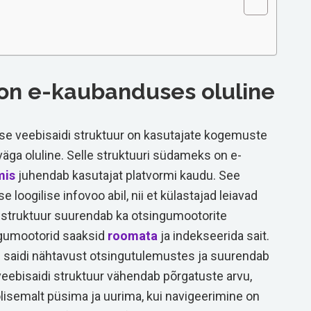
 on e-kaubanduses oluline
e veebisaidi struktuur on kasutajate kogemuste
äga oluline. Selle struktuuri südameks on e-
mis
juhendab kasutajat platvormi kaudu. See
loogilise infovoo abil, nii et külastajad leiavad
 struktuur suurendab ka otsingumootorite
ingumootorid saaksid
roomata
ja indekseerida sait.
saidi nähtavust otsingutulemustes ja suurendab
veebisaidi struktuur vähendab põrgatuste arvu,
lisemalt püsima ja uurima, kui navigeerimine on