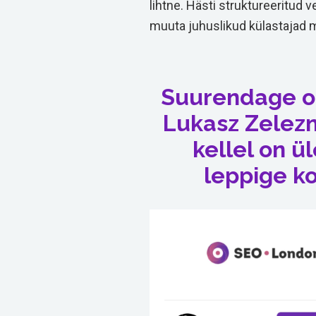
lihtne. Hästi struktureeritud v
muuta juhuslikud külastajad 
Suurendage om
Lukasz Zelezn
kellel on ü
leppige k