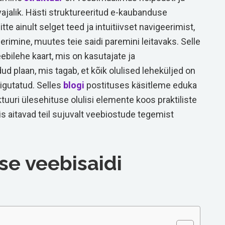
vajalik. Hästi struktureeritud e-kaubanduse
tte ainult selget teed ja intuitiivset navigeerimist,
rimine, muutes teie saidi paremini leitavaks. Selle
ilehe kaart, mis on kasutajate ja
d plaan, mis tagab, et kõik olulised leheküljed on
aigutatud. Selles
blogi
postituses käsitleme eduka
uuri ülesehituse olulisi elemente koos praktiliste
 aitavad teil sujuvalt veebiostude tegemist
e veebisaidi