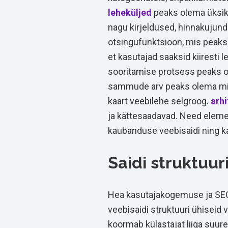
leheküljed
peaks olema üksikas
nagu kirjeldused, hinnakujund
otsingufunktsioon, mis peaks 
et kasutajad saaksid kiiresti l
sooritamise protsess peaks ol
sammude arv peaks olema mi
kaart veebilehe selgroog.
arhi
ja kättesaadavad. Need eleme
kaubanduse veebisaidi ning ka
Saidi struktuur
Hea kasutajakogemuse ja SEO
veebisaidi struktuuri ühiseid 
koormab külastajat liiga suure 