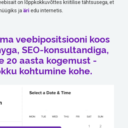
eebisait on lõppkokkuvõttes kriitilise tähtsusega, et
müügiks ja
äri
edu internetis.
a veebipositsiooni koos
yga, SEO-konsultandiga,
le 20 aasta kogemust -
okku kohtumine kohe.