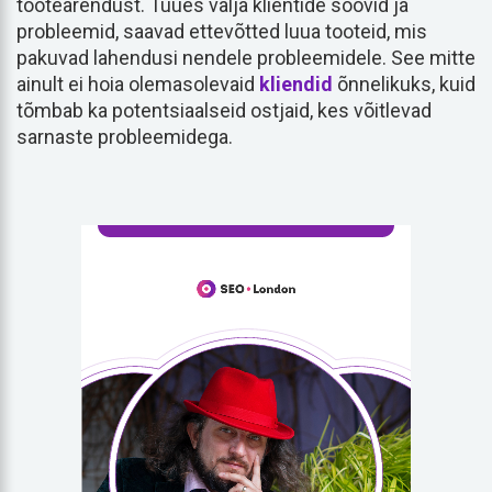
tootearendust. Tuues välja klientide soovid ja
probleemid, saavad ettevõtted luua tooteid, mis
pakuvad lahendusi nendele probleemidele. See mitte
ainult ei hoia olemasolevaid
kliendid
õnnelikuks, kuid
tõmbab ka potentsiaalseid ostjaid, kes võitlevad
sarnaste probleemidega.