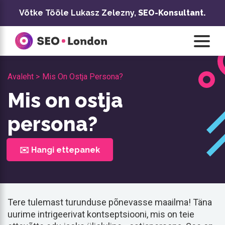
Skip
Võtke Tööle Lukasz Zelezny,
SEO-Konsultant.
to
content
Avaleht >
Mis On Ostja Persona?
Mis on ostja
persona?
✉️ Hangi ettepanek
Tere tulemast turunduse põnevasse maailma! Täna
uurime intrigeerivat kontseptsiooni, mis on teie