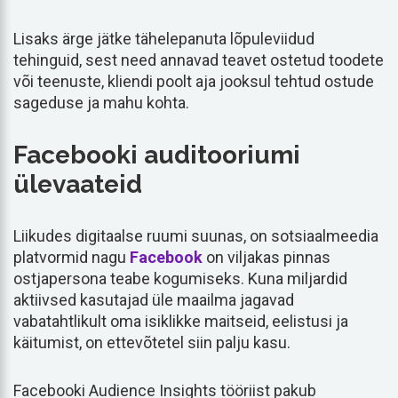
Lisaks ärge jätke tähelepanuta lõpuleviidud
tehinguid, sest need annavad teavet ostetud toodete
või teenuste, kliendi poolt aja jooksul tehtud ostude
sageduse ja mahu kohta.
Facebooki auditooriumi
ülevaateid
Liikudes digitaalse ruumi suunas, on sotsiaalmeedia
platvormid nagu
Facebook
on viljakas pinnas
ostjapersona teabe kogumiseks. Kuna miljardid
aktiivsed kasutajad üle maailma jagavad
vabatahtlikult oma isiklikke maitseid, eelistusi ja
käitumist, on ettevõtetel siin palju kasu.
Facebooki Audience Insights tööriist pakub