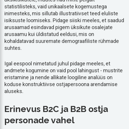
statistilisteks, vaid unikaalsete kogemustega
inimesteks, mis sillutab illustratiivset teed eluliste
isiksuste loomiseks. Pidage siiski meeles, et saadud
arusaamad esindavad pigem üksikute osalejate
arusaamu kui üldistatud eeldusi, mis on
kohaldatavad suuremate demograafiliste rühmade
suhtes.
Igal eespool nimetatud juhul pidage meeles, et
andmete kogumine on vaid pool lahingust - mustrite
eristamine ja nende allikate loogiline analüüs on
koduse konstruktiivse ostjapersoona arendamise
aluseks.
Erinevus B2C ja B2B ostja
personade vahel