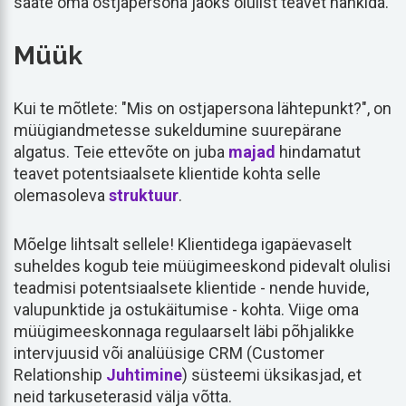
saate oma ostjapersona jaoks olulist teavet hankida.
Müük
Kui te mõtlete: "Mis on ostjapersona lähtepunkt?", on
müügiandmetesse sukeldumine suurepärane
algatus. Teie ettevõte on juba
majad
hindamatut
teavet potentsiaalsete klientide kohta selle
olemasoleva
struktuur
.
Mõelge lihtsalt sellele! Klientidega igapäevaselt
suheldes kogub teie müügimeeskond pidevalt olulisi
teadmisi potentsiaalsete klientide - nende huvide,
valupunktide ja ostukäitumise - kohta. Viige oma
müügimeeskonnaga regulaarselt läbi põhjalikke
intervjuusid või analüüsige CRM (Customer
Relationship
Juhtimine
) süsteemi üksikasjad, et
neid tarkuseterasid välja võtta.