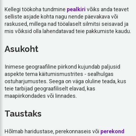
Kellegi töökoha tundmine
pealkiri
võiks anda teavet
selliste asjade kohta nagu nende päevakava või
raskused, millega nad tööalaselt silmitsi seisavad ja
mis võiksid olla lahendatavad teie pakkumiste kaudu.
Asukoht
Inimese geograafiline piirkond kujundab paljusid
aspekte tema käitumismustrites - sealhulgas
ostuharjumustes. Seega on väga oluline teada, kus
teie tarbijad geograafiliselt elavad, kas
maapiirkondades või linnades.
Taustaks
Hõlmab haridustase, perekonnaseis või
perekond