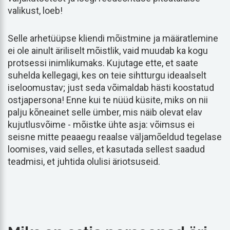
valikust, loeb!
Selle arhetüüpse kliendi mõistmine ja määratlemine
ei ole ainult äriliselt mõistlik, vaid muudab ka kogu
protsessi inimlikumaks. Kujutage ette, et saate
suhelda kellegagi, kes on teie sihtturgu ideaalselt
iseloomustav; just seda võimaldab hästi koostatud
ostjapersona! Enne kui te nüüd küsite, miks on nii
palju kõneainet selle ümber, mis näib olevat elav
kujutlusvõime - mõistke ühte asja: võimsus ei
seisne mitte peaaegu reaalse väljamõeldud tegelase
loomises, vaid selles, et kasutada sellest saadud
teadmisi, et juhtida olulisi äriotsuseid.