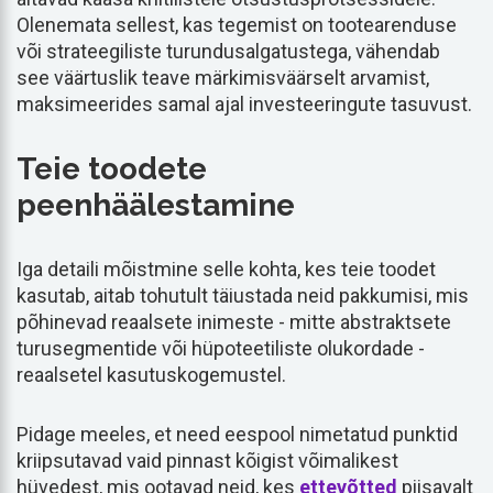
Olenemata sellest, kas tegemist on tootearenduse
või strateegiliste turundusalgatustega, vähendab
see väärtuslik teave märkimisväärselt arvamist,
maksimeerides samal ajal investeeringute tasuvust.
Teie toodete
peenhäälestamine
Iga detaili mõistmine selle kohta, kes teie toodet
kasutab, aitab tohutult täiustada neid pakkumisi, mis
põhinevad reaalsete inimeste - mitte abstraktsete
turusegmentide või hüpoteetiliste olukordade -
reaalsetel kasutuskogemustel.
Pidage meeles, et need eespool nimetatud punktid
kriipsutavad vaid pinnast kõigist võimalikest
hüvedest, mis ootavad neid, kes
ettevõtted
piisavalt