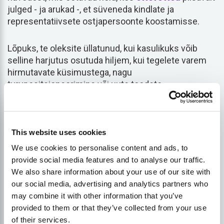
julged - ja arukad -, et süveneda kindlate ja
representatiivsete ostjapersoonte koostamisse.
Lõpuks, te oleksite üllatunud, kui kasulikuks võib
selline harjutus osutuda hiljem, kui tegelete varem
hirmutavate küsimustega, nagu
turupositsioneerimine või uute toodete
turuleviimine. Ja mis veelgi tähtsam, võib-olla leiate,
et see on orgaaniline viis tugevamate sidemete
loomiseks nende inimestega, kes on kõige
olulisemad - teie klientidega.
This website uses cookies
We use cookies to personalise content and ads, to
Ostjapersoonis sisalduvad
provide social media features and to analyse our traffic.
We also share information about your use of our site with
omadused
our social media, advertising and analytics partners who
may combine it with other information that you’ve
provided to them or that they’ve collected from your use
Püüdes vastata küsimusele "mis on ostjapersona?",
of their services.