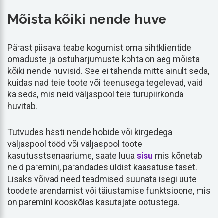
Mõista kõiki nende huve
Pärast piisava teabe kogumist oma sihtklientide
omaduste ja ostuharjumuste kohta on aeg mõista
kõiki nende huvisid. See ei tähenda mitte ainult seda,
kuidas nad teie toote või teenusega tegelevad, vaid
ka seda, mis neid väljaspool teie turupiirkonda
huvitab.
Tutvudes hästi nende hobide või kirgedega
väljaspool tööd või väljaspool toote
kasutusstsenaariume, saate luua
sisu
mis kõnetab
neid paremini, parandades üldist kaasatuse taset.
Lisaks võivad need teadmised suunata isegi uute
toodete arendamist või täiustamise funktsioone, mis
on paremini kooskõlas kasutajate ootustega.