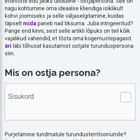
ettevõtte edu jaoks ülioluline - ostjapersona. See on
nagu kohtumine oma ideaalse kliendiga isiklikult
kohvi joomiseks ja selle väljaselgitamine, kuidas
täpselt
mida
paneb nad tiksuma. Juba intrigeeritud?
Pange end kinni, sest selle artikli lõpuks on teil kõik
vajalikud vahendid, et tõsta oma kogemustepagasit.
äri
läbi tõhusat kasutamist ostjate turunduspersona
siin.
Mis on ostja persona?
Sisukord
Purjetamine tundmatule turundusterritooriumile?