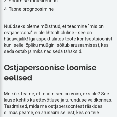
Söötmise tootearendus
Täpne prognoosimine
Nüüdseks oleme mõistnud, et teadmine "mis on
ostjapersona" ei ole lihtsalt oluline - see on
hädavajalik! Iga aspekt alates toote kontseptsioonist
kuni selle lõpliku müügini sõltub arusaamisest, kes
seda ostab ja miks nad seda tahaksid.
Ostjapersoonise loomise
eelised
Me kõik teame, et teadmised on võim, eks ole? See
lause kehtib ka ettevõtluse ja turunduse valdkonnas.
Teadmised, mida me ostjapersoontest rääkides
silmas peame, on arusaam sellest, kes on teie