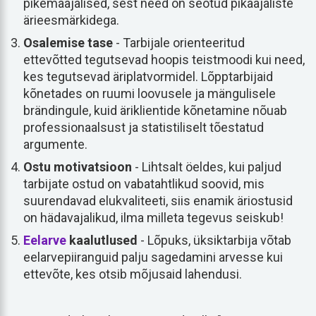
pikemaajalised, sest need on seotud pikaajaliste
ärieesmärkidega.
Osalemise tase
- Tarbijale orienteeritud
ettevõtted tegutsevad hoopis teistmoodi kui need,
kes tegutsevad äriplatvormidel. Lõpptarbijaid
kõnetades on ruumi loovusele ja mängulisele
brändingule, kuid äriklientide kõnetamine nõuab
professionaalsust ja statistiliselt tõestatud
argumente.
Ostu motivatsioon
- Lihtsalt öeldes, kui paljud
tarbijate ostud on vabatahtlikud soovid, mis
suurendavad elukvaliteeti, siis enamik äriostusid
on hädavajalikud, ilma milleta tegevus seiskub!
Eelarve
kaalutlused
- Lõpuks, üksiktarbija võtab
eelarvepiiranguid palju sagedamini arvesse kui
ettevõte, kes otsib mõjusaid lahendusi.