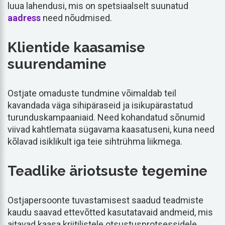
luua lahendusi, mis on spetsiaalselt suunatud
aadress
need nõudmised.
Klientide kaasamise
suurendamine
Ostjate omaduste tundmine võimaldab teil
kavandada väga sihipäraseid ja isikupärastatud
turunduskampaaniaid. Need kohandatud sõnumid
viivad kahtlemata sügavama kaasatuseni, kuna need
kõlavad isiklikult iga teie sihtrühma liikmega.
Teadlike äriotsuste tegemine
Ostjapersoonte tuvastamisest saadud teadmiste
kaudu saavad ettevõtted kasutatavaid andmeid, mis
aitavad kaasa kriitilistele otsustusprotsessidele.