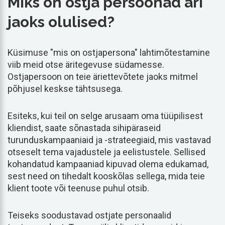
Miks on ostja persoonad äri
jaoks olulised?
Küsimuse "mis on ostjapersona" lahtimõtestamine
viib meid otse äritegevuse südamesse.
Ostjapersoon on teie äriettevõtete jaoks mitmel
põhjusel keskse tähtsusega.
Esiteks, kui teil on selge arusaam oma tüüpilisest
kliendist, saate sõnastada sihipäraseid
turunduskampaaniaid ja -strateegiaid, mis vastavad
otseselt tema vajadustele ja eelistustele. Sellised
kohandatud kampaaniad kipuvad olema edukamad,
sest need on tihedalt kooskõlas sellega, mida teie
klient toote või teenuse puhul otsib.
Teiseks soodustavad ostjate personaalid