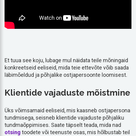
Et tuua see koju, lubage mul näidata teile mõningaid
konkreetseid eeliseid, mida teie ettevõte võib saada
läbimõeldud ja põhjalike ostjapersoonte loomisest.
Klientide vajaduste mõistmine
Üks võimsamaid eeliseid, mis kaasneb ostjapersona
tundmisega, seisneb klientide vajaduste põhjaliku
tundmaõppimises. Saate täpselt teada, mida nad
otsing
toodete või teenuste osas, mis hõlbustab teil