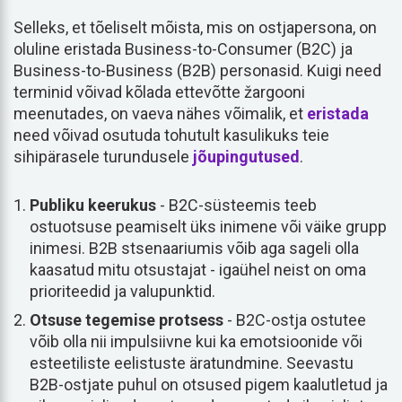
Selleks, et tõeliselt mõista, mis on ostjapersona, on
oluline eristada Business-to-Consumer (B2C) ja
Business-to-Business (B2B) personasid. Kuigi need
terminid võivad kõlada ettevõtte žargooni
meenutades, on vaeva nähes võimalik, et
eristada
need võivad osutuda tohutult kasulikuks teie
sihipärasele turundusele
jõupingutused
.
Publiku keerukus
- B2C-süsteemis teeb
ostuotsuse peamiselt üks inimene või väike grupp
inimesi. B2B stsenaariumis võib aga sageli olla
kaasatud mitu otsustajat - igaühel neist on oma
prioriteedid ja valupunktid.
Otsuse tegemise protsess
- B2C-ostja ostutee
võib olla nii impulsiivne kui ka emotsioonide või
esteetiliste eelistuste äratundmine. Seevastu
B2B-ostjate puhul on otsused pigem kaalutletud ja