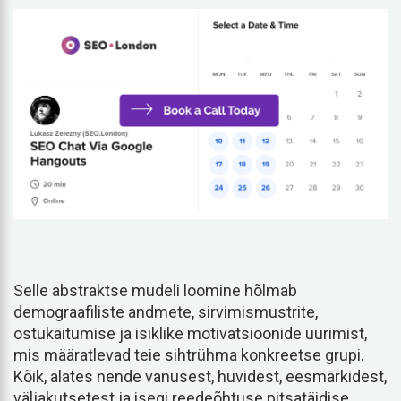
Selle abstraktse mudeli loomine hõlmab
demograafiliste andmete, sirvimismustrite,
ostukäitumise ja isiklike motivatsioonide uurimist,
mis määratlevad teie sihtrühma konkreetse grupi.
Kõik, alates nende vanusest, huvidest, eesmärkidest,
väljakutsetest ja isegi reedeõhtuse pitsatäidise