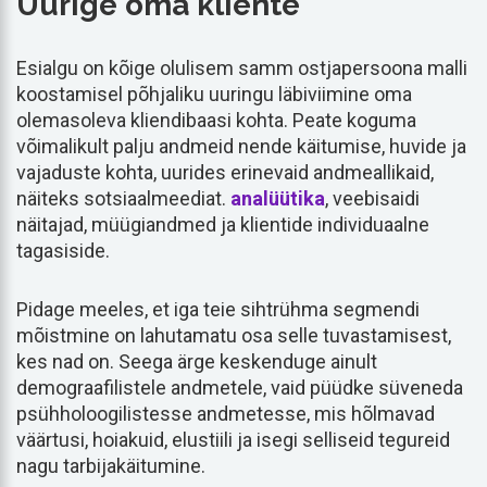
Uurige oma kliente
Esialgu on kõige olulisem samm ostjapersoona malli
koostamisel põhjaliku uuringu läbiviimine oma
olemasoleva kliendibaasi kohta. Peate koguma
võimalikult palju andmeid nende käitumise, huvide ja
vajaduste kohta, uurides erinevaid andmeallikaid,
näiteks sotsiaalmeediat.
analüütika
, veebisaidi
näitajad, müügiandmed ja klientide individuaalne
tagasiside.
Pidage meeles, et iga teie sihtrühma segmendi
mõistmine on lahutamatu osa selle tuvastamisest,
kes nad on. Seega ärge keskenduge ainult
demograafilistele andmetele, vaid püüdke süveneda
psühholoogilistesse andmetesse, mis hõlmavad
väärtusi, hoiakuid, elustiili ja isegi selliseid tegureid
nagu tarbijakäitumine.