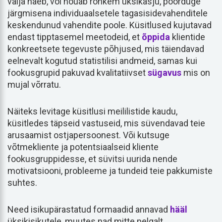
välja näeb, või nõuab rohkem üksikasju, pöörduge
järgmisena individuaalsetele tagasisidevahenditele
keskendunud vahendite poole. Küsitlused kujutavad
endast tipptasemel meetodeid, et
õppida
klientide
konkreetsete tegevuste põhjused, mis täiendavad
eelnevalt kogutud statistilisi andmeid, samas kui
fookusgrupid pakuvad kvalitatiivset
sügavus
mis on
mujal võrratu.
Näiteks levitage küsitlusi meililistide kaudu,
küsitledes täpseid vastuseid, mis süvendavad teie
arusaamist ostjapersoonest. Või kutsuge
võtmekliente ja potentsiaalseid kliente
fookusgruppidesse, et süvitsi uurida nende
motivatsiooni, probleeme ja tundeid teie pakkumiste
suhtes.
Need isikupärastatud formaadid annavad
hääl
üksikisikutele, muutes nad mitte pelgalt