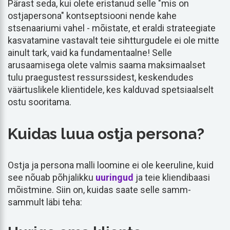
Pärast seda, kui olete eristanud selle "mis on
ostjapersona" kontseptsiooni nende kahe
stsenaariumi vahel - mõistate, et eraldi strateegiate
kasvatamine vastavalt teie sihtturgudele ei ole mitte
ainult tark, vaid ka fundamentaalne! Selle
arusaamisega olete valmis saama maksimaalset
tulu praegustest ressurssidest, keskendudes
väärtuslikele klientidele, kes kalduvad spetsiaalselt
ostu sooritama.
Kuidas luua ostja persona?
Ostja ja persona malli loomine ei ole keeruline, kuid
see nõuab põhjalikku
uuringud
ja teie kliendibaasi
mõistmine. Siin on, kuidas saate selle samm-
sammult läbi teha: