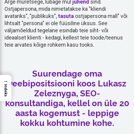
Ärge muretsege, lubage mul
juhend
sind.
Ostjapersona, mida nimetatakse ka "kliendi
avatariks", "publikuks",
tasuta
ostjapersona mall" või
lihtsalt "persona" ei ole füüsiline üksus. See
väljamõeldud tegelane esindab teie siht- või
ideaalset klienti - kedagi, kellest teie toode/teenus
teie arvates kõige rohkem kasu tooks.
Suurendage oma
→
veebipositsiooni koos Lukasz
Indeks
Zeleznyga, SEO-
konsultandiga, kellel on üle 20
aasta kogemust - leppige
kokku kohtumine kohe.