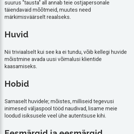
suurus "tausta" all annab teie ostjapersonale
täiendavaid mõõtmeid, muutes need
märkimisväärselt reaalseks.
Huvid
Nii triviaalselt kui see ka ei tundu, võib kellegi huvide
mõistmine avada uusi võimalusi klientide
kaasamiseks.
Hobid
Sarnaselt huvidele; mõistes, milliseid tegevusi
inimesed väljaspool tööd naudivad, lisame meie
loodud isiksusele veel ühe autentsuse kihi.
Eesmärgid ja eesmärgid