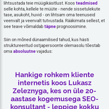
lihtsustada teie müügikäsitlust. Koos
teadmised
selle kohta, kellele te müüte - nende sissetulekute
tase, asukoht, huvid - on lihtsam oma teenuseid
veenvalt ja veenvalt tutvustada. Rääkimata sellest, et
see teave võimaldab
täpne
prognoosimine.
Siin on mõned dünaamilised tahud, kus hästi
struktureeritud ostjapersoonte olemasolu tõestab
oma
absoluutne
vajadus:
Hankige rohkem kliente
internetis koos Lukasz
Zeleznyga, kes on üle 20-
aastase kogemusega SEO-
konsultant - leppige kokku