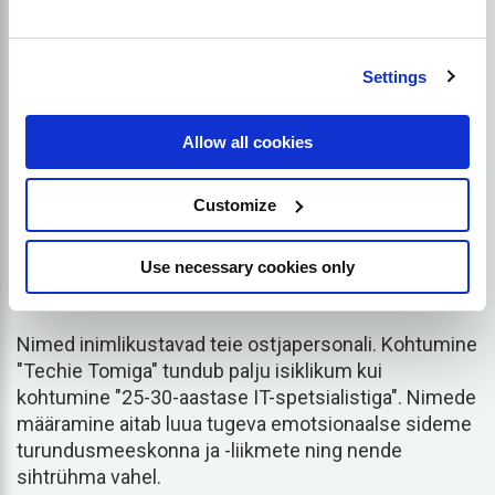
ei saa tähelepanuta jätta isiksuse kirjeldamise
aspekte. Mitme ostjapersoona väljaselgitamise
põhikomponendid hõlmavad selliseid elemente nagu
Settings
nimi, vanus, sissetulek, elukutse ja asukoht. Võttes
aga arvesse üksikasjalikumaid omadusi, nagu
taustateave, huvid, hobid, eesmärgid ja sihid,
Allow all cookies
väärtused ja hirmud, samuti toote probleemid ja
valupunktid, koostame teie sihtkliendist tervikliku
Customize
pildi.
Use necessary cookies only
Nimi
Nimed inimlikustavad teie ostjapersonali. Kohtumine
"Techie Tomiga" tundub palju isiklikum kui
kohtumine "25-30-aastase IT-spetsialistiga". Nimede
määramine aitab luua tugeva emotsionaalse sideme
turundusmeeskonna ja -liikmete ning nende
sihtrühma vahel.