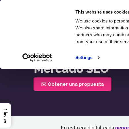
Ir
al
This website uses cookie
contenido
We use cookies to personal
We also share information 
SEO
partners who may combine i
Comen
from your use of their serv
Inicio >
Mercado SEO
Settings
Mercado SEO
✉️ Obtener una propuesta
→
Índice
En esta era digital, cada
nego