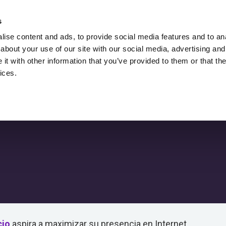
Contrata A Lukasz Zelezny,
Un Consultor
s
SEO.
ise content and ads, to provide social media features and to anal
about your use of our site with our social media, advertising and
Descargas
Blog De SEO
Recursos
t with other information that you’ve provided to them or that the
tarios
ices.
cio
aspira a maximizar su presencia en Internet.