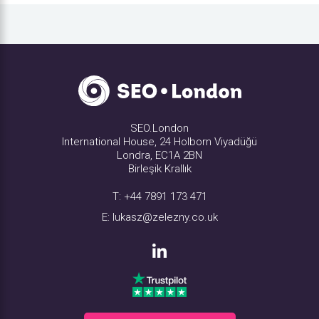
SEO.London
International House, 24 Holborn Viyadüğü
Londra, EC1A 2BN
Birleşik Krallık
T:
+44 7891 173 471
E:
lukasz@zelezny.co.uk