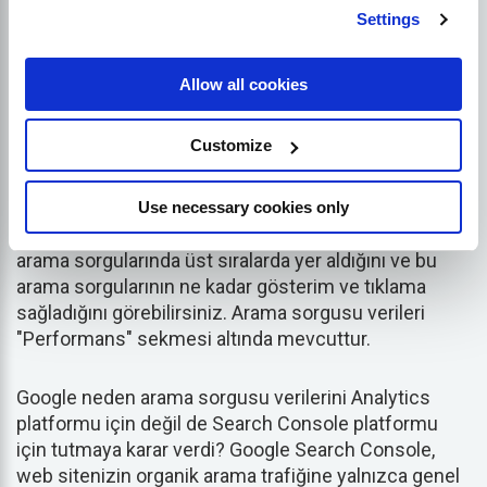
platformundan yalnızca arama sorgusu verilerini
Settings
kaldırdı; ancak
Kaldır
bu verileri Search Console
platformundan alıyor.
Allow all cookies
Google Search Console her zaman arama sorgusu
Customize
verilerini ortaya çıkarmıştır. Google 2011 yılında
HTTPS güncellemesini yayınladığında bile Google
Search Console bu verileri sakladı. Google Search
Use necessary cookies only
Console'u kullanarak web sitenizin Google'da hangi
arama sorgularında üst sıralarda yer aldığını ve bu
arama sorgularının ne kadar gösterim ve tıklama
sağladığını görebilirsiniz. Arama sorgusu verileri
"Performans" sekmesi altında mevcuttur.
Google neden arama sorgusu verilerini Analytics
platformu için değil de Search Console platformu
için tutmaya karar verdi? Google Search Console,
web sitenizin organik arama trafiğine yalnızca genel