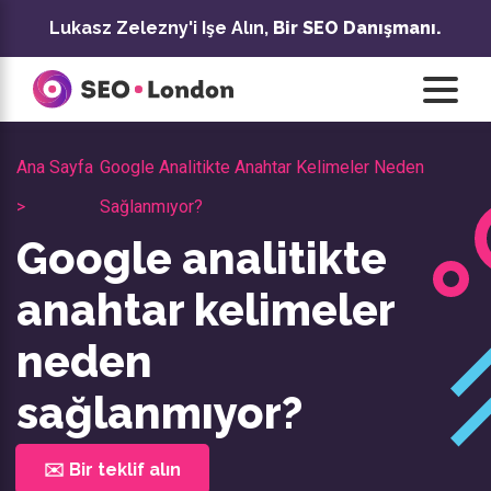
İçeriğe
Lukasz Zelezny'i Işe Alın,
Bir SEO Danışmanı.
geç
Ana Sayfa
Google Analitikte Anahtar Kelimeler Neden
>
Sağlanmıyor?
Google analitikte
anahtar kelimeler
neden
sağlanmıyor?
✉️ Bir teklif alın