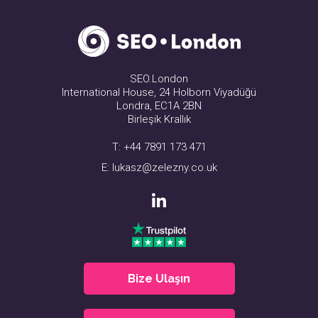
SEO.London
International House, 24 Holborn Viyadüğü
Londra, EC1A 2BN
Birleşik Krallık
T:
+44 7891 173 471
E:
lukasz@zelezny.co.uk
Bize Ulaşın