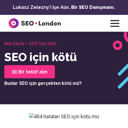
İçeriğe
Lukasz Zelezny'i Işe Alın,
Bir SEO Danışmanı.
geç
Ana Sayfa >
SEO Için Kötü
SEO için kötü
✉️ Bir teklif alın
Bunlar SEO için gerçekten kötü mü?