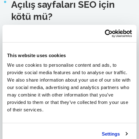
Açılış sayfaları SEO için
kötü mü?
SEO için açılış sayfaları oluşturuyorsunuz, peki
ya sonra? Hedeflenen anahtar kelimeleri
kullanıyor musunuz? Açılış sayfalarını daha
This website uses cookies
sonra optimize ediyor musunuz? Bu, açılış
We use cookies to personalise content and ads, to
sayfalarınızın daha üst sıralarda yer almasını
provide social media features and to analyse our traffic.
sağlamak için yeterli olabilir mi? Bu makale size
We also share information about your use of our site with
organik arama trafiğini nasıl artıracağınızı ve
our social media, advertising and analytics partners who
anahtar kelime araştırmasının ötesinde neler
may combine it with other information that you’ve
yapmanız gerektiğini öğretecek. Açılış sayfası,
provided to them or that they’ve collected from your use
potansiyel müşterilerin veya ziyaretçilerin
of their services.
tıkladıklarında veya çevrimiçi bir konumda
gezindiklerinde inebilecekleri yerdir.
Ürün veya hizmet içgörüleri, incelemeler ve
Settings
perakende işlem kodları karşılığında potansiyel