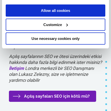
müşterilerden bilgi almak için tasarlanmıştır.
Öyle ki, bir müşteri sayfaya girdiğinde,
Allow all cookies
tıklamaları potansiyel müşterilere dönüştüren
araçlar vardır ve karşılığında müşteri erişim
Customize
kodları veya ürün veya hizmet hakkında
sorgulayabilecekleri diğer ilgili bilgileri alır,
Use necessary cookies only
böylece açılış sayfasını web sitesindeki diğer
sayfalardan benzersiz kılar.
Açılış sayfalarının SEO ve ötesi üzerindeki etkisi
hakkında daha fazla bilgi edinmek ister misiniz?
İletişim
Londra merkezli bir SEO Danışmanı
olan Lukasz Zelezny, size ve işletmenize
yardımcı olabilir
Açılış sayfaları SEO için kötü mü?