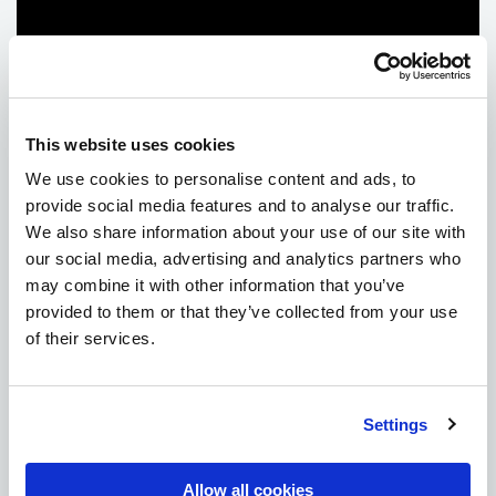
This website uses cookies
We use cookies to personalise content and ads, to
provide social media features and to analyse our traffic.
We also share information about your use of our site with
Google'ın arama sonuçlarından geçici olarak
our social media, advertising and analytics partners who
kaldırmak istediğiniz web sitenizdeki tüm sayfalar
may combine it with other information that you’ve
için bu adımları durulayın ve tekrarlayın. Google
provided to them or that they’ve collected from your use
taleplerinizi işleme aldığında - genellikle 48 saatten
of their services.
kısa sürer - sayfaları yaklaşık altı ay boyunca arama
sonuçlarından kaldıracaktır.
Settings
Web sitenizi içeren eski içerik veya Güvenli Arama
için üçüncü taraf isteklerini izlemek istiyorsanız, URL
kaldırma aracındaki "Eski İçerik" veya "Güvenli Arama
Allow all cookies