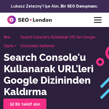
İçeriğe
Lukasz Zelezny'i Işe Alın,
Bir SEO Danışmanı.
geç
Ana
Search Console'u Kullanarak URL'leri Google
Sayfa >
Dizininden Kaldırma
Search Console'u
Kullanarak URL'leri
Google Dizininden
Kaldırma
✉️ Bir teklif alın