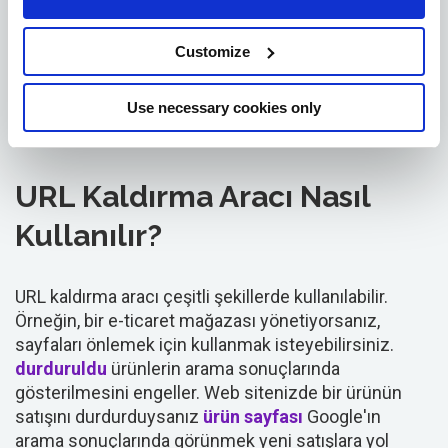
Filtreleme" sekmesine tıklayın. Umarım bu
sekmelerin hiçbirinde herhangi bir istek
Customize
görmezsiniz. Yine de herhangi bir kullanıcı web
sitenizi güncel olmayan veya uygunsuz içeriğe sahip
Use necessary cookies only
olduğu için bildirdiyse, taleplerini buradan
izleyebilirsiniz.
URL Kaldırma Aracı Nasıl
Kullanılır?
URL kaldırma aracı çeşitli şekillerde kullanılabilir.
Örneğin, bir e-ticaret mağazası yönetiyorsanız,
sayfaları önlemek için kullanmak isteyebilirsiniz.
durduruldu
ürünlerin arama sonuçlarında
gösterilmesini engeller. Web sitenizde bir ürünün
satışını durdurduysanız
ürün sayfası
Google'ın
arama sonuçlarında görünmek yeni satışlara yol