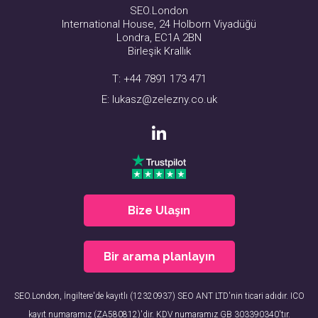
SEO.London
International House, 24 Holborn Viyadüğü
Londra, EC1A 2BN
Birleşik Krallık
T:
+44 7891 173 471
E:
lukasz@zelezny.co.uk
Bize Ulaşın
Bir arama planlayın
SEO.London, İngiltere'de kayıtlı (12320937) SEO ANT LTD'nin ticari adıdır. ICO
kayıt numaramız (ZA580812)'dir. KDV numaramız GB 303390340'tır.