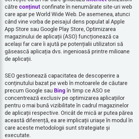
către
conținut
confinate în nenumărate site-uri web
care apar pe World Wide Web. De asemenea, atunci
când vine vorba de peisajul dens populat al Apple
App Store sau Google Play Store, Optimizarea
magazinului de aplicații (ASO) funcționează ca
același far care îi ajută pe potențialii utilizatori să
găsească aplicația dvs. ingenioasă printre milioane
de aplicații.
SEO gestionează capacitatea de descoperire a
conținutului bazat pe web în motoarele de căutare
precum Google sau
Bing
în timp ce ASO se
concentrează exclusiv pe optimizarea aplicațiilor
pentru o mai bună vizibilitate în cadrul magazinelor
de aplicații respective. Oricât de mică ar putea părea
această diferență, ea are implicații uriașe în modul în
care aceste metodologii sunt strategiate și
executate.