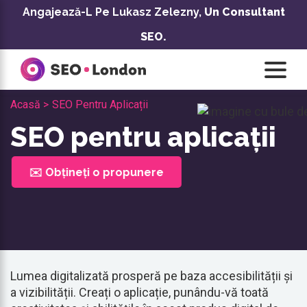
Treci
Angajează-L Pe Lukasz Zelezny,
Un Consultant
la
SEO.
conținut
Acasă >
SEO Pentru Aplicații
SEO pentru aplicații
✉️ Obțineți o propunere
Lumea digitalizată prosperă pe baza accesibilității și
a vizibilității. Creați o aplicație, punându-vă toată