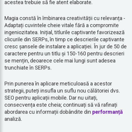
acestea trebuie să fie atent elaborate.
Magia constă în îmbinarea creativității cu relevanța -
Adaptați cuvintele cheie vitale fără a compromite
ingeniozitatea. Inițial, titlurile captivante favorizează
clicurile din SERPs, în timp ce descrierile captivante
cresc șansele de instalare a aplicației. În jur de 50 de
caractere pentru un titlu și 150-160 pentru descrieri
se mențin, deoarece cele mai lungi sunt adesea
trunchiate în SERPs.
Prin punerea în aplicare meticuloasă a acestor
strategii, puteți insufla un suflu nou călătoriei dvs.
SEO pentru aplicații mobile. Dar nu uitați,
consecvența este cheia; continuați să vă rafinați
abordarea cu informații dobândite din
performanță
analiză.