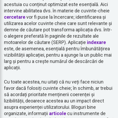
acestuia cu conținut optimizat este esențială. Aici
intervine abilitatea dvs. în materie de cuvinte-cheie
cercetare
vor fi puse la încercare; identificarea și
utilizarea acelor cuvinte cheie care sunt relevante și
demne de căutare pot transforma aplicația dvs. într-
o alegere preferată în paginile de rezultate ale
motoarelor de căutare (SERP). Aplicație
indexare
este, de asemenea, esențială pentru îmbunătățirea
vizibilității aplicației, pentru a ajunge la un public mai
larg și pentru a crește numărul de descărcări de
aplicații.
Cu toate acestea, nu uitați că nu veți face niciun
favor dacă folosiți cuvinte cheie; în schimb, ar trebui
să acordați prioritate menținerii coerenței și
lizibilității, deoarece acestea au un impact direct
asupra experienței utilizatorului. Bloguri bine
organizate, informații
articole
cu instrumente de