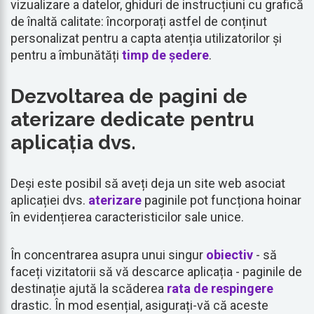
vizualizare a datelor, ghiduri de instrucțiuni cu grafică
de înaltă calitate: încorporați astfel de conținut
personalizat pentru a capta atenția utilizatorilor și
pentru a îmbunătăți
timp de ședere
.
Dezvoltarea de pagini de
aterizare dedicate pentru
aplicația dvs.
Deși este posibil să aveți deja un site web asociat
aplicației dvs.
aterizare
paginile pot funcționa hoinar
în evidențierea caracteristicilor sale unice.
În concentrarea asupra unui singur
obiectiv
- să
faceți vizitatorii să vă descarce aplicația - paginile de
destinație ajută la scăderea
rata de respingere
drastic. În mod esențial, asigurați-vă că aceste