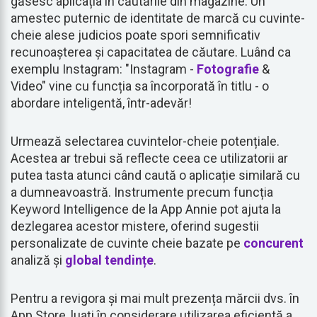
găsesc aplicația în căutările din magazine. Un
amestec puternic de identitate de marcă cu cuvinte-
cheie alese judicios poate spori semnificativ
recunoașterea și capacitatea de căutare. Luând ca
exemplu Instagram: "Instagram -
Fotografie
&
Video" vine cu funcția sa încorporată în titlu - o
abordare inteligentă, într-adevăr!
Urmează selectarea cuvintelor-cheie potențiale.
Acestea ar trebui să reflecte ceea ce utilizatorii ar
putea tasta atunci când caută o aplicație similară cu
a dumneavoastră. Instrumente precum funcția
Keyword Intelligence de la App Annie pot ajuta la
dezlegarea acestor mistere, oferind sugestii
personalizate de cuvinte cheie bazate pe
concurent
analiză și
global
tendințe
.
Pentru a revigora și mai mult prezența mărcii dvs. în
App Store, luați în considerare utilizarea eficientă a