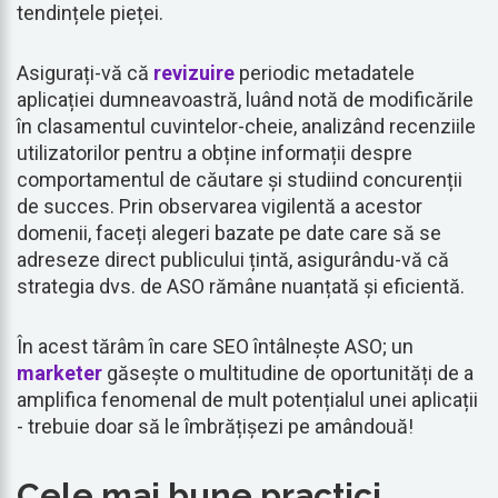
tendințele pieței.
Asigurați-vă că
revizuire
periodic metadatele
aplicației dumneavoastră, luând notă de modificările
în clasamentul cuvintelor-cheie, analizând recenziile
utilizatorilor pentru a obține informații despre
comportamentul de căutare și studiind concurenții
de succes. Prin observarea vigilentă a acestor
domenii, faceți alegeri bazate pe date care să se
adreseze direct publicului țintă, asigurându-vă că
strategia dvs. de ASO rămâne nuanțată și eficientă.
În acest tărâm în care SEO întâlnește ASO; un
marketer
găsește o multitudine de oportunități de a
amplifica fenomenal de mult potențialul unei aplicații
- trebuie doar să le îmbrățișezi pe amândouă!
Cele mai bune practici