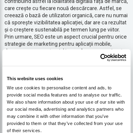
contribuind astfel la loialitatea digitală față de marcă,
care crește cu fiecare nouă descărcare. Astfel, se
creează o bază de utilizatori organică, care nu numai
că sporește vizibilitatea aplicației, dar are ca rezultat
și o creștere sustenabilă pe termen lung pe viitor.
Prin urmare, SEO este un aspect crucial pentru orice
strategie de marketing pentru aplicații mobile,
deoarece are un potențial imens în ceea ce privește
implicarea clienților și menținerea relevanței în
mijlocul industriei de profil.
concurs
.
This website uses cookies
Credeți-mă când vă spun acest lucru: elaborarea
We use cookies to personalise content and ads, to
unei strategii SEO pentru aplicații este ca și cum ați
provide social media features and to analyse our traffic.
construi un far de-a lungul unui țărm stâncos pe
We also share information about your use of our site with
timp de noapte - fără el, cum vor găsi navele țărmul
our social media, advertising and analytics partners who
în siguranță?
may combine it with other information that you’ve
provided to them or that they’ve collected from your use
Strategii de bază pentru
of their services.