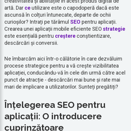
creativitatea și abilitățile în acest produs digital de
artă. Dar
ce
utilizare este o capodoperă dacă este
ascunsă în colțuri întunecate, departe de ochii
curioșilor? Intrați pe tărâmul
SEO
pentru aplicații.
Crearea unei aplicații mobile eficiente SEO
strategie
este esențială pentru
creștere
conștientizare,
descărcări și conversii.
Ne îmbarcăm aici într-o călătorie în care dezvăluim
procese strategice pentru a vă crește vizibilitatea
aplicației, conducându-vă în cele din urmă către acel
punct de atracție - descărcări mai bune și rate mai
mari de implicare a utilizatorilor. Sunteți pregătiți?
Înțelegerea SEO pentru
aplicații: O introducere
cuprinzătoare