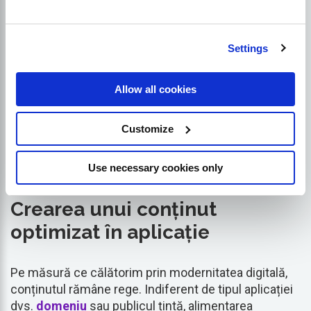
succesul SEO pentru
aplicații mobile
Settings
Asigurarea succesului pe tărâmul competitiv al SEO
Allow all cookies
pentru aplicații mobile nu este o sarcină care se
realizează peste noapte. Necesită un angajament
Customize
neobosit față de strategiile emergente și cele mai
bune practici. Să ne scufundăm în câteva dintre
aceste tactici victorioase.
Use necessary cookies only
Crearea unui conținut
optimizat în aplicație
Pe măsură ce călătorim prin modernitatea digitală,
conținutul rămâne rege. Indiferent de tipul aplicației
dvs.
domeniu
sau publicul țintă, alimentarea